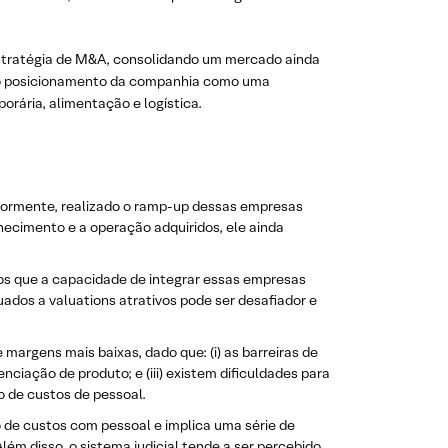
 estratégia de M&A, consolidando um mercado ainda
 o posicionamento da companhia como uma
orária, alimentação e logística.
iormente, realizado o ramp-up dessas empresas
ecimento e a operação adquiridos, ele ainda
s que a capacidade de integrar essas empresas
ados a valuations atrativos pode ser desafiador e
margens mais baixas, dado que: (i) as barreiras de
enciação de produto; e (iii) existem dificuldades para
o de custos de pessoal.
ção de custos com pessoal e implica uma série de
lém disso, o sistema judicial tende a ser percebido