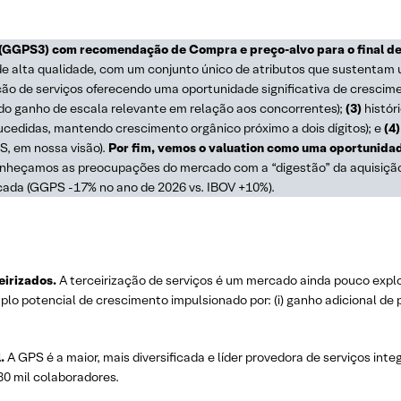
 (GGPS3) com recomendação de Compra e preço-alvo para o final de
alta qualidade, com um conjunto único de atributos que sustentam u
ção de serviços oferecendo uma oportunidade significativa de cresci
ndo ganho de escala relevante em relação aos concorrentes);
(3)
histór
cedidas, mantendo crescimento orgânico próximo a dois dígitos); e
(4)
S, em nossa visão).
Por fim, vemos o valuation como uma oportunida
reconheçamos as preocupações do mercado com a “digestão” da aquisiç
icada (GGPS -17% no ano de 2026 vs. IBOV +10%).
eirizados.
A terceirização de serviços é um mercado ainda pouco expl
o potencial de crescimento impulsionado por: (i) ganho adicional de p
.
A GPS é a maior, mais diversificada e líder provedora de serviços int
80 mil colaboradores.