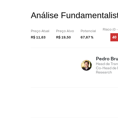
Análise Fundamentali
Risco (0 
Preço Atual
Preço Alvo
Potencial
40
R$ 11,63
R$ 19,50
67,67 %
Pedro Br
Head de Tran
Co-Head de 
Research