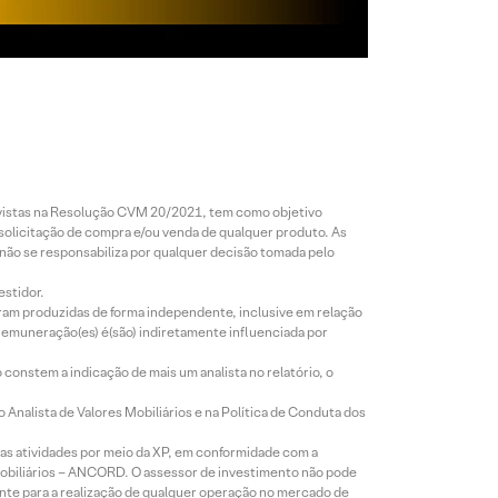
revistas na Resolução CVM 20/2021, tem como objetivo
 solicitação de compra e/ou venda de qualquer produto. As
 não se responsabiliza por qualquer decisão tomada pelo
estidor.
foram produzidas de forma independente, inclusive em relação
 remuneração(es) é(são) indiretamente influenciada por
constem a indicação de mais um analista no relatório, o
Analista de Valores Mobiliários e na Política de Conduta dos
s atividades por meio da XP, em conformidade com a
Mobiliários – ANCORD. O assessor de investimento não pode
iente para a realização de qualquer operação no mercado de