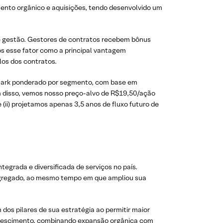
nto orgânico e aquisições, tendo desenvolvido um
e gestão. Gestores de contratos recebem bônus
s esse fator como a principal vantagem
los dos contratos.
hmark ponderado por segmento, com base em
ém disso, vemos nosso preço-alvo de R$19,50/ação
(ii) projetamos apenas 3,5 anos de fluxo futuro de
egrada e diversificada de serviços no país.
r agregado, ao mesmo tempo em que ampliou sua
os pilares de sua estratégia ao permitir maior
e crescimento, combinando expansão orgânica com