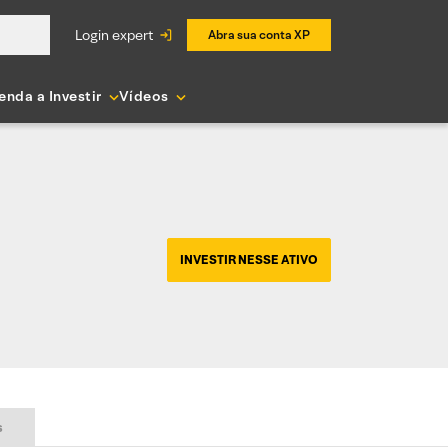
login expert
Abra sua conta XP
enda a Investir
Vídeos
INVESTIR NESSE ATIVO
s