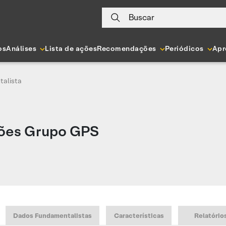
Buscar
os
Análises
Lista de ações
Recomendações
Periódicos
Apr
talista
ões Grupo GPS
Dados Fundamentalistas
Características
Relatório