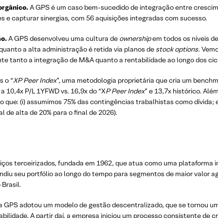
orgânico.
A GPS é um caso bem-sucedido de integração entre crescime
s e capturar sinergias, com 56 aquisições integradas com sucesso.
ão.
A GPS desenvolveu uma cultura de
ownership
em todos os níveis d
quanto a alta administração é retida via planos de
stock options
. Vemo
e tanto a integração de M&A quanto a rentabilidade ao longo dos cic
 o “
XP Peer Index
”, uma metodologia proprietária que cria um benc
a 10,4x P/L 1YFWD vs. 16,9x do “X
P Peer Index
” e 13,7x histórico. Al
 que: (i) assumimos 75% das contingências trabalhistas como dívida; e 
 de alta de 20% para o final de 2026).
iços terceirizados, fundada em 1962, que atua como uma plataforma int
pandiu seu portfólio ao longo do tempo para segmentos de maior valo
Brasil.
a GPS adotou um modelo de gestão descentralizado, que se tornou um d
abilidade. A partir daí, a empresa iniciou um processo consistente d