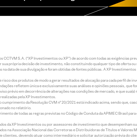
entos CCTVM S.A. (“XP Investimentos ou XP”) de acordo com todas as exigências p
r sua própria decisão de investimento, não constituindo qualquer tipo de oferta ou
s na data de sua divulgação e foram obtidas de fontes públicas. A XP Investimentos
e risco dos produtos de modo a gerar resultados de alocação para cada perfil de inv
mendações refletem única e exclusivamente suas análises e opiniões pessoais, que 
aviso prévio em decorrência de alterações nas condições de mercado, e que sua(s)
realizadas pela XP Investimentos.
lo cumprimento da Resolução CVM nº 20/2021 está indicado acima, sendo que, caso 
onado no relatório.
imento de todas as regras previstas no Código de Conduta da APIMEC Brasil para o 
ados da XP Investimentos ou por assessores de investimento que desempenham sua
os na Associação Nacional das Corretoras e Distribuidoras de Títulos e Valores 
de clientes, devendo atuar como intermediário e solicitar autorização prévia do cl