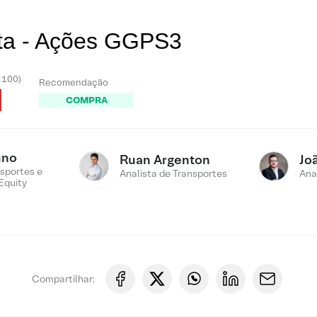
sta - Ações GGPS3
- 100)
Recomendação
COMPRA
uno
Ruan Argenton
Jo
sportes e
Analista de Transportes
Ana
Equity
Compartilhar: