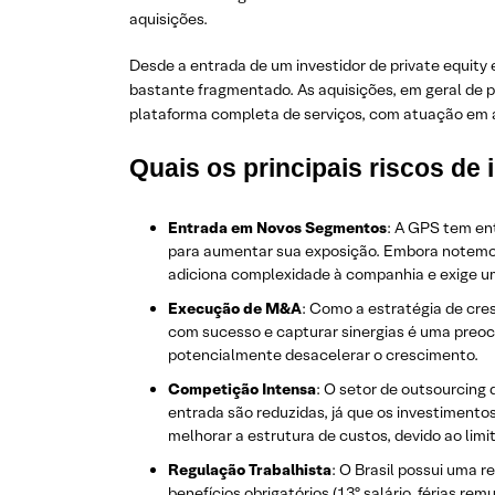
aquisições.
Desde a entrada de um investidor de private equit
bastante fragmentado. As aquisições, em geral d
plataforma completa de serviços, com atuação em áre
Quais os principais riscos de
Entrada em Novos Segmentos
: A GPS tem en
para aumentar sua exposição. Embora notemos 
adiciona complexidade à companhia e exige um
Execução de M&A
: Como a estratégia de cr
com sucesso e capturar sinergias é uma preocu
potencialmente desacelerar o crescimento.
Competição Intensa
: O setor de outsourcing 
entrada são reduzidas, já que os investimentos i
melhorar a estrutura de custos, devido ao lim
Regulação Trabalhista
: O Brasil possui uma r
benefícios obrigatórios (13º salário, férias r