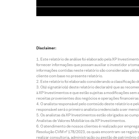
Disclaimer:
Este relatório de análise foi elaborado pela XP Investim
fornecer informações que possam auxiliar o investidor a toma
informações contidas neste relatório são consideradas válida
cliente com base no presente relatório.
Este relatório foi elaborado considerando a classificação d
O(s) signatário(s) deste relatório declara(m) que as reco
à XP Investimentos e que estão sujeitas a modificações sem 
receitas provenientes dos negócios e operações financeiras 
O analista responsável pelo conteúdo deste relatório e pe
responsável será o primeiro analista credenciado a ser menci
Os analistas da XP Investimentos estão obrigados ao cumpr
Analistas de Valores Mobiliários da XP Investimentos.
O atendimento de nossos clientes é realizado por empreg
Resolução CVM nº 178/2023, os quais encontram-se registrad
realizar consultoria, administração ou gestão de patrimônio 