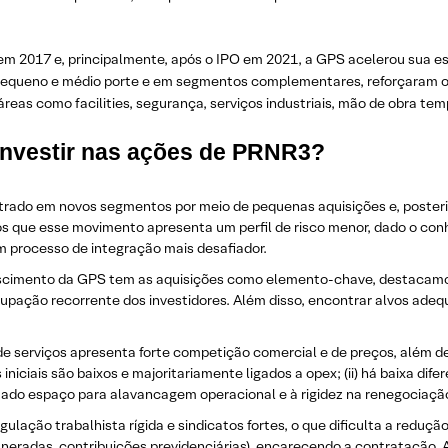
y em 2017 e, principalmente, após o IPO em 2021, a GPS acelerou sua
e pequeno e médio porte e em segmentos complementares, reforçaram
as como facilities, segurança, serviços industriais, mão de obra temp
 investir nas ações de PRNR3?
trado em novos segmentos por meio de pequenas aquisições e, poster
que esse movimento apresenta um perfil de risco menor, dado o conh
 processo de integração mais desafiador.
escimento da GPS tem as aquisições como elemento-chave, destacamo
pação recorrente dos investidores. Além disso, encontrar alvos adequ
de serviços apresenta forte competição comercial e de preços, além de 
niciais são baixos e majoritariamente ligados a opex; (ii) há baixa difer
itado espaço para alavancagem operacional e à rigidez na renegociaçã
egulação trabalhista rígida e sindicatos fortes, o que dificulta a redu
emuneradas, contribuições previdenciárias), encarecendo a contratação. A