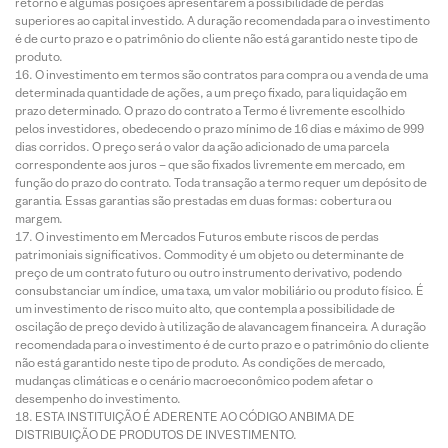
retorno e algumas posições apresentarem a possibilidade de perdas
superiores ao capital investido. A duração recomendada para o investimento
é de curto prazo e o patrimônio do cliente não está garantido neste tipo de
produto.
O investimento em termos são contratos para compra ou a venda de uma
determinada quantidade de ações, a um preço fixado, para liquidação em
prazo determinado. O prazo do contrato a Termo é livremente escolhido
pelos investidores, obedecendo o prazo mínimo de 16 dias e máximo de 999
dias corridos. O preço será o valor da ação adicionado de uma parcela
correspondente aos juros – que são fixados livremente em mercado, em
função do prazo do contrato. Toda transação a termo requer um depósito de
garantia. Essas garantias são prestadas em duas formas: cobertura ou
margem.
O investimento em Mercados Futuros embute riscos de perdas
patrimoniais significativos. Commodity é um objeto ou determinante de
preço de um contrato futuro ou outro instrumento derivativo, podendo
consubstanciar um índice, uma taxa, um valor mobiliário ou produto físico. É
um investimento de risco muito alto, que contempla a possibilidade de
oscilação de preço devido à utilização de alavancagem financeira. A duração
recomendada para o investimento é de curto prazo e o patrimônio do cliente
não está garantido neste tipo de produto. As condições de mercado,
mudanças climáticas e o cenário macroeconômico podem afetar o
desempenho do investimento.
ESTA INSTITUIÇÃO É ADERENTE AO CÓDIGO ANBIMA DE
DISTRIBUIÇÃO DE PRODUTOS DE INVESTIMENTO.