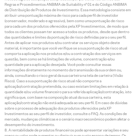
Regras e Procedimentos ANBIMA de Suitability nº 01 e do Código ANBIMA
de Distribuição de Produtos de Investimento. Essa metodologia consiste em
atribuir uma pontuação máxima de risco para cada perfil de investidor
(conservador, moderado e agressivo), bem como uma pontuação de risco
para cada um dos produtos oferecidos pela XP Investimentos, de modo que
todos os clientes possam ter acesso a todos os produtos, desde que dentro
das quantidades e limites da pontuação de risco definidas para o seu perfil.
Antes de aplicar nos produtos e/ou contratar os serviços objeto deste
material, é importante que você verifique se a sua pontuação de risco atual
comporta a aplicação nos produtos e/ou a contratação dos serviços em
questão, bem como se há limitações de volume, concentração e/ou
quantidade para a aplicação desejada. Você pode consultar essas
informações diretamente no momento da transmissão da sua ordem ou,
ainda, consultando o risco geral da sua carteira na tela de carteira (Visão
Risco). Caso a sua pontuação de risco atual não comporte a
aplicação/contratação pretendida, ou caso existam limitações em relação à
quantidade e/ou volume financeiro para a referida aplicação/contratação, isto
significa que, com base na composição atual da sua carteira, esta
aplicação/contratação não está adequada ao seu perfil. Em caso de dúvidas
sobre o processo de adequação dos produtos oferecidos pela XP
Investimentos ao seu perfil de investidor, consulte o FAQ. As condições de
mercado, mudanças climáticas e o cenário macroeconômico podem afetar o
desempenho do investimento.
A rentabilidade de produtos financeiros pode apresentar variações e seu
preço ou valor pode aumentar ou diminuir num curto espaço de tempo. Os