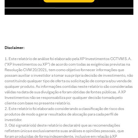
Disclaimer:
Este relatório de análise foi elaborado pela XP Investimentos CCTVM S.A.
(“XP Investimentos ou XP”) de acordo com todas as exigências previstas na
Resolução CVM 20/2021, tem como objetivo fornecer informações que
possam auxiliar o investidor a tomar sua própria decisão de investimento, não
constituindo qualquer tipo de oferta ou solicitação de compra e/ou venda de
qualquer produto. As informações contidas neste relatório são consideradas
válidas na data de sua divulgação e foram obtidas de fontes públicas. A XP
Investimentos não se responsabiliza por qualquer decisão tomada pelo
cliente com base no presente relatório.
Este relatório foi elaborado considerando a classificação de risco dos
produtos de modo a gerar resultados de alocação para cada perfil de
investidor.
O(s) signatário(s) deste relatório declara(m) que as recomendações
refletem única e exclusivamente suas análises e opiniões pessoais, que
foram produzidas de forma independente, inclusive em relação à XP