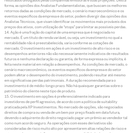
resultados divulgados pelas companhias emissoras e suas projeções. Desta
forma, as opiniões dos Analistas Fundamentalistas, que buscam os melhores
retornos dadas as condições de mercado, o cenário macroeconômico e os
eventos específicos da empresa e do setor, podem divergir das opiniões dos
Analistas Técnicos, que visam identificar os movimentos mais prováveis dos
preços dos ativos, com utilização de “stops” para limitar as possíveis perdas.
Ação é uma fração do capital de uma empresa que é negociada no
mercado. É um título de renda variável, ou seja, um investimento no qual a
rentabilidade não é preestabelecida, varia conforme as cotações de
mercado. O investimento em ações é um investimento de alto risco e os
desempenhos anteriores não são necessariamente indicativos de resultados
futuros e nenhuma declaração ou garantia, de forma expressa ou implícita, é
feita neste material em relação a desempenhos. As condições de mercado, o
cenário macroeconômico, os eventos específicos da empresa e do setor
podem afetar o desempenho do investimento, podendo resultar até mesmo
em significativas perdas patrimoniais. A duração recomendada para o
investimento é de médio-longo prazo. Não há quaisquer garantias sobre o
patrimônio do cliente neste tipo de produto.
O investimento em opções é preferencialmente indicado para
investidores de perfil agressivo, de acordo com a política de suitability
praticada pela XP Investimentos. No mercado de opções, são negociados
direitos de compra ou venda de um bem por preço fixado em data futura,
devendo o adquirente do direito negociado pagar um prêmio ao vendedor tal
como num acordo seguro. As operações com esses derivativos são
consideradas de risco muito alto por apresentarem altas relações de risco e