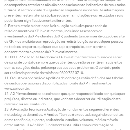
desempenhos anteriores não são necessariamente indicativos de resultados
futuros. A rentabilidade divulgada não é líquida de impostos. As informações
presentes neste material são baseadas em simulações e os resultados reais
poderão ser significativamente diferentes.
Este relatório é destinado à circulação exclusiva para a rede de
relacionamento da XP Investimentos, incluindo assessores de
investimentos da XP e clientes da XP, podendo também ser divulgado no site
da XP. Fica proibida sua reprodução ou redistribuição para qualquer pessoa,
no todo ou em parte, qualquer que seja o propósito, sem o prévio
consentimento expresso da XP Investimentos.
0800 77 20202. A Ouvidoria da XP Investimentos tem a missão de servir
de canal de contato sempre que os clientes que não se sentirem satisfeitos
com as soluções dadas pela empresa aos seus problemas. O contato pode
ser realizado por meio do telefone: 0800 722 3710.
O custo da operação e a política de cobrança estão definidos nas tabelas
de custos operacionais disponibilizadas no site da XP Investimentos:
www.xpi.com.br.
A XP Investimentos se exime de qualquer responsabilidade por quaisquer
prejuízos, diretos ou indiretos, que venham a decorrer da utilização deste
relatório ou seu conteúdo.
A Avaliação Técnica e a Avaliação de Fundamentos seguem diferentes
metodologias de análise. A Análise Técnica é executada seguindo conceitos
como tendência, suporte, resistência, candles, volumes, médias móveis
entre outros. Já a Análise Fundamentalista utiliza como informação os