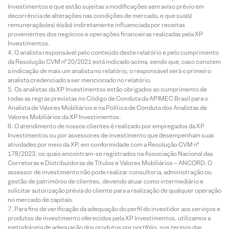
Investimentos e que estão sujeitas a modificações sem aviso prévio em
decorrência de alterações nas condições de mercado, e que sua(s)
remuneração(es) é(são) indiretamente influenciada por receitas
provenientes dos negócios e operações financeiras realizadas pela XP
Investimentos.
O analista responsável pelo conteúdo deste relatório e pelo cumprimento
da Resolução CVM nº 20/2021 está indicado acima, sendo que, caso constem
a indicação de mais um analista no relatório, o responsável será o primeiro
analista credenciado a ser mencionado no relatório.
Os analistas da XP Investimentos estão obrigados ao cumprimento de
todas as regras previstas no Código de Conduta da APIMEC Brasil para o
Analista de Valores Mobiliários e na Política de Conduta dos Analistas de
Valores Mobiliários da XP Investimentos.
O atendimento de nossos clientes é realizado por empregados da XP
Investimentos ou por assessores de investimento que desempenham suas
atividades por meio da XP, em conformidade com a Resolução CVM nº
178/2023, os quais encontram-se registrados na Associação Nacional das
Corretoras e Distribuidoras de Títulos e Valores Mobiliários – ANCORD. O
assessor de investimento não pode realizar consultoria, administração ou
gestão de patrimônio de clientes, devendo atuar como intermediário e
solicitar autorização prévia do cliente para a realização de qualquer operação
no mercado de capitais.
Para fins de verificação da adequação do perfil do investidor aos serviços e
produtos de investimento oferecidos pela XP Investimentos, utilizamos a
metodologia de adequação dos produtos por portfólio, nos termos das