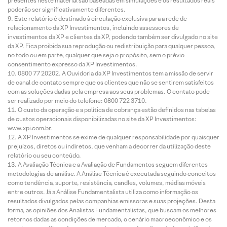
presentes neste material são baseadas em simulações e os resultados reais
poderão ser significativamente diferentes.
Este relatório é destinado à circulação exclusiva para a rede de
relacionamento da XP Investimentos, incluindo assessores de
investimentos da XP e clientes da XP, podendo também ser divulgado no site
da XP. Fica proibida sua reprodução ou redistribuição para qualquer pessoa,
no todo ou em parte, qualquer que seja o propósito, sem o prévio
consentimento expresso da XP Investimentos.
0800 77 20202. A Ouvidoria da XP Investimentos tem a missão de servir
de canal de contato sempre que os clientes que não se sentirem satisfeitos
com as soluções dadas pela empresa aos seus problemas. O contato pode
ser realizado por meio do telefone: 0800 722 3710.
O custo da operação e a política de cobrança estão definidos nas tabelas
de custos operacionais disponibilizadas no site da XP Investimentos:
www.xpi.com.br.
A XP Investimentos se exime de qualquer responsabilidade por quaisquer
prejuízos, diretos ou indiretos, que venham a decorrer da utilização deste
relatório ou seu conteúdo.
A Avaliação Técnica e a Avaliação de Fundamentos seguem diferentes
metodologias de análise. A Análise Técnica é executada seguindo conceitos
como tendência, suporte, resistência, candles, volumes, médias móveis
entre outros. Já a Análise Fundamentalista utiliza como informação os
resultados divulgados pelas companhias emissoras e suas projeções. Desta
forma, as opiniões dos Analistas Fundamentalistas, que buscam os melhores
retornos dadas as condições de mercado, o cenário macroeconômico e os