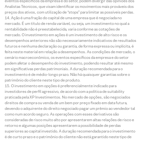
eventos específicos da empresa e do setor, podem divergir das opiniões dos
Analistas Técnicos, que visam identificar os movimentos mais prováveis dos
preços dos ativos, com utilização de “stops” para limitar as possíveis perdas.
Ação é uma fração do capital de uma empresa que é negociada no
mercado. É um título de renda variável, ou seja, um investimento no qual a
rentabilidade não é preestabelecida, varia conforme as cotações de
mercado. O investimento em ações é um investimento de alto risco e os
desempenhos anteriores não são necessariamente indicativos de resultados
futuros e nenhuma declaração ou garantia, de forma expressa ou implícita, é
feita neste material em relação a desempenhos. As condições de mercado, o
cenário macroeconômico, os eventos específicos da empresa e do setor
podem afetar o desempenho do investimento, podendo resultar até mesmo
em significativas perdas patrimoniais. A duração recomendada para o
investimento é de médio-longo prazo. Não há quaisquer garantias sobre o
patrimônio do cliente neste tipo de produto.
O investimento em opções é preferencialmente indicado para
investidores de perfil agressivo, de acordo com a política de suitability
praticada pela XP Investimentos. No mercado de opções, são negociados
direitos de compra ou venda de um bem por preço fixado em data futura,
devendo o adquirente do direito negociado pagar um prêmio ao vendedor tal
como num acordo seguro. As operações com esses derivativos são
consideradas de risco muito alto por apresentarem altas relações de risco e
retorno e algumas posições apresentarem a possibilidade de perdas
superiores ao capital investido. A duração recomendada para o investimento
é de curto prazo e o patrimônio do cliente não está garantido neste tipo de