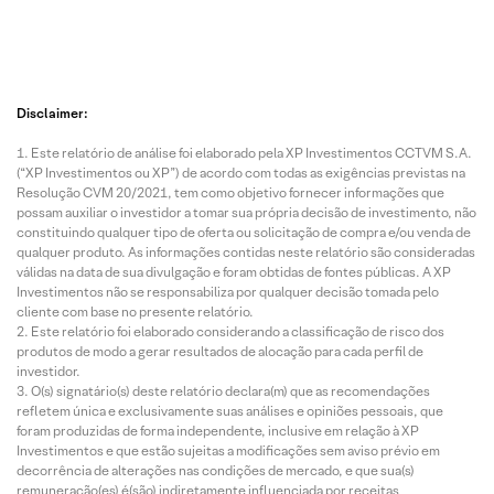
Disclaimer:
Este relatório de análise foi elaborado pela XP Investimentos CCTVM S.A.
(“XP Investimentos ou XP”) de acordo com todas as exigências previstas na
Resolução CVM 20/2021, tem como objetivo fornecer informações que
possam auxiliar o investidor a tomar sua própria decisão de investimento, não
constituindo qualquer tipo de oferta ou solicitação de compra e/ou venda de
qualquer produto. As informações contidas neste relatório são consideradas
válidas na data de sua divulgação e foram obtidas de fontes públicas. A XP
Investimentos não se responsabiliza por qualquer decisão tomada pelo
cliente com base no presente relatório.
Este relatório foi elaborado considerando a classificação de risco dos
produtos de modo a gerar resultados de alocação para cada perfil de
investidor.
O(s) signatário(s) deste relatório declara(m) que as recomendações
refletem única e exclusivamente suas análises e opiniões pessoais, que
foram produzidas de forma independente, inclusive em relação à XP
Investimentos e que estão sujeitas a modificações sem aviso prévio em
decorrência de alterações nas condições de mercado, e que sua(s)
remuneração(es) é(são) indiretamente influenciada por receitas