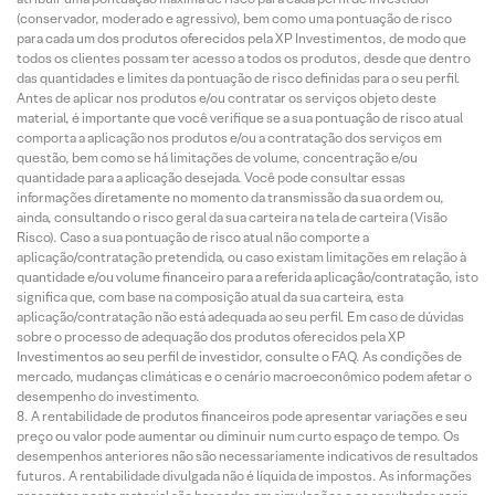
(conservador, moderado e agressivo), bem como uma pontuação de risco
para cada um dos produtos oferecidos pela XP Investimentos, de modo que
todos os clientes possam ter acesso a todos os produtos, desde que dentro
das quantidades e limites da pontuação de risco definidas para o seu perfil.
Antes de aplicar nos produtos e/ou contratar os serviços objeto deste
material, é importante que você verifique se a sua pontuação de risco atual
comporta a aplicação nos produtos e/ou a contratação dos serviços em
questão, bem como se há limitações de volume, concentração e/ou
quantidade para a aplicação desejada. Você pode consultar essas
informações diretamente no momento da transmissão da sua ordem ou,
ainda, consultando o risco geral da sua carteira na tela de carteira (Visão
Risco). Caso a sua pontuação de risco atual não comporte a
aplicação/contratação pretendida, ou caso existam limitações em relação à
quantidade e/ou volume financeiro para a referida aplicação/contratação, isto
significa que, com base na composição atual da sua carteira, esta
aplicação/contratação não está adequada ao seu perfil. Em caso de dúvidas
sobre o processo de adequação dos produtos oferecidos pela XP
Investimentos ao seu perfil de investidor, consulte o FAQ. As condições de
mercado, mudanças climáticas e o cenário macroeconômico podem afetar o
desempenho do investimento.
A rentabilidade de produtos financeiros pode apresentar variações e seu
preço ou valor pode aumentar ou diminuir num curto espaço de tempo. Os
desempenhos anteriores não são necessariamente indicativos de resultados
futuros. A rentabilidade divulgada não é líquida de impostos. As informações