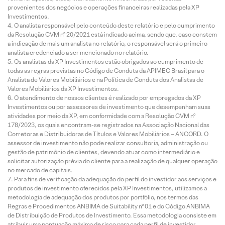
provenientes dos negócios e operações financeiras realizadas pela XP
Investimentos.
O analista responsável pelo conteúdo deste relatório e pelo cumprimento
da Resolução CVM nº 20/2021 está indicado acima, sendo que, caso constem
a indicação de mais um analista no relatório, o responsável será o primeiro
analista credenciado a ser mencionado no relatório.
Os analistas da XP Investimentos estão obrigados ao cumprimento de
todas as regras previstas no Código de Conduta da APIMEC Brasil para o
Analista de Valores Mobiliários e na Política de Conduta dos Analistas de
Valores Mobiliários da XP Investimentos.
O atendimento de nossos clientes é realizado por empregados da XP
Investimentos ou por assessores de investimento que desempenham suas
atividades por meio da XP, em conformidade com a Resolução CVM nº
178/2023, os quais encontram-se registrados na Associação Nacional das
Corretoras e Distribuidoras de Títulos e Valores Mobiliários – ANCORD. O
assessor de investimento não pode realizar consultoria, administração ou
gestão de patrimônio de clientes, devendo atuar como intermediário e
solicitar autorização prévia do cliente para a realização de qualquer operação
no mercado de capitais.
Para fins de verificação da adequação do perfil do investidor aos serviços e
produtos de investimento oferecidos pela XP Investimentos, utilizamos a
metodologia de adequação dos produtos por portfólio, nos termos das
Regras e Procedimentos ANBIMA de Suitability nº 01 e do Código ANBIMA
de Distribuição de Produtos de Investimento. Essa metodologia consiste em
atribuir uma pontuação máxima de risco para cada perfil de investidor