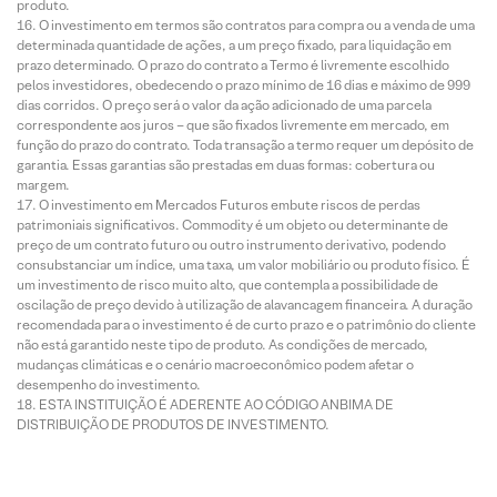
produto.
O investimento em termos são contratos para compra ou a venda de uma
determinada quantidade de ações, a um preço fixado, para liquidação em
prazo determinado. O prazo do contrato a Termo é livremente escolhido
pelos investidores, obedecendo o prazo mínimo de 16 dias e máximo de 999
dias corridos. O preço será o valor da ação adicionado de uma parcela
correspondente aos juros – que são fixados livremente em mercado, em
função do prazo do contrato. Toda transação a termo requer um depósito de
garantia. Essas garantias são prestadas em duas formas: cobertura ou
margem.
O investimento em Mercados Futuros embute riscos de perdas
patrimoniais significativos. Commodity é um objeto ou determinante de
preço de um contrato futuro ou outro instrumento derivativo, podendo
consubstanciar um índice, uma taxa, um valor mobiliário ou produto físico. É
um investimento de risco muito alto, que contempla a possibilidade de
oscilação de preço devido à utilização de alavancagem financeira. A duração
recomendada para o investimento é de curto prazo e o patrimônio do cliente
não está garantido neste tipo de produto. As condições de mercado,
mudanças climáticas e o cenário macroeconômico podem afetar o
desempenho do investimento.
ESTA INSTITUIÇÃO É ADERENTE AO CÓDIGO ANBIMA DE
DISTRIBUIÇÃO DE PRODUTOS DE INVESTIMENTO.