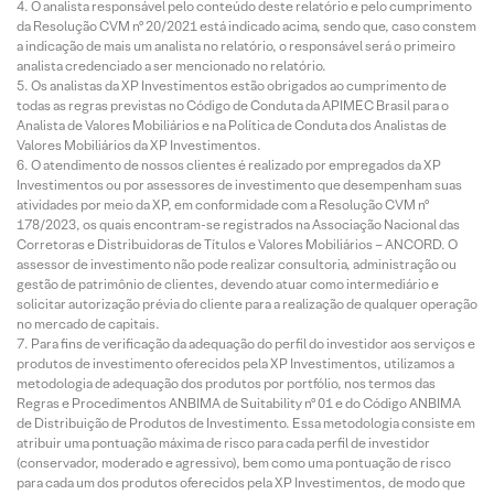
O analista responsável pelo conteúdo deste relatório e pelo cumprimento
da Resolução CVM nº 20/2021 está indicado acima, sendo que, caso constem
a indicação de mais um analista no relatório, o responsável será o primeiro
analista credenciado a ser mencionado no relatório.
Os analistas da XP Investimentos estão obrigados ao cumprimento de
todas as regras previstas no Código de Conduta da APIMEC Brasil para o
Analista de Valores Mobiliários e na Política de Conduta dos Analistas de
Valores Mobiliários da XP Investimentos.
O atendimento de nossos clientes é realizado por empregados da XP
Investimentos ou por assessores de investimento que desempenham suas
atividades por meio da XP, em conformidade com a Resolução CVM nº
178/2023, os quais encontram-se registrados na Associação Nacional das
Corretoras e Distribuidoras de Títulos e Valores Mobiliários – ANCORD. O
assessor de investimento não pode realizar consultoria, administração ou
gestão de patrimônio de clientes, devendo atuar como intermediário e
solicitar autorização prévia do cliente para a realização de qualquer operação
no mercado de capitais.
Para fins de verificação da adequação do perfil do investidor aos serviços e
produtos de investimento oferecidos pela XP Investimentos, utilizamos a
metodologia de adequação dos produtos por portfólio, nos termos das
Regras e Procedimentos ANBIMA de Suitability nº 01 e do Código ANBIMA
de Distribuição de Produtos de Investimento. Essa metodologia consiste em
atribuir uma pontuação máxima de risco para cada perfil de investidor
(conservador, moderado e agressivo), bem como uma pontuação de risco
para cada um dos produtos oferecidos pela XP Investimentos, de modo que