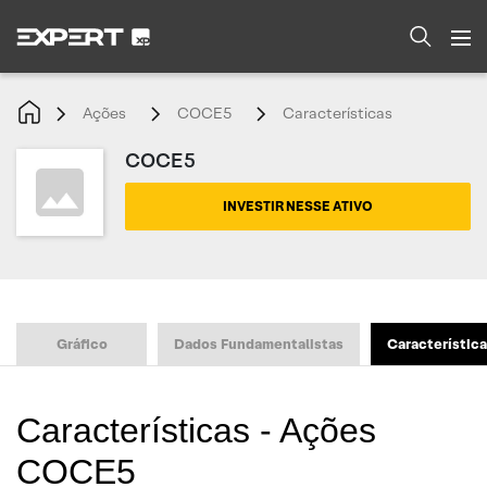
Ações
COCE5
Características
COCE5
INVESTIR NESSE ATIVO
Gráfico
Dados Fundamentalistas
Característic
Características - Ações
COCE5