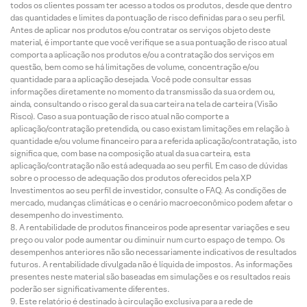
todos os clientes possam ter acesso a todos os produtos, desde que dentro
das quantidades e limites da pontuação de risco definidas para o seu perfil.
Antes de aplicar nos produtos e/ou contratar os serviços objeto deste
material, é importante que você verifique se a sua pontuação de risco atual
comporta a aplicação nos produtos e/ou a contratação dos serviços em
questão, bem como se há limitações de volume, concentração e/ou
quantidade para a aplicação desejada. Você pode consultar essas
informações diretamente no momento da transmissão da sua ordem ou,
ainda, consultando o risco geral da sua carteira na tela de carteira (Visão
Risco). Caso a sua pontuação de risco atual não comporte a
aplicação/contratação pretendida, ou caso existam limitações em relação à
quantidade e/ou volume financeiro para a referida aplicação/contratação, isto
significa que, com base na composição atual da sua carteira, esta
aplicação/contratação não está adequada ao seu perfil. Em caso de dúvidas
sobre o processo de adequação dos produtos oferecidos pela XP
Investimentos ao seu perfil de investidor, consulte o FAQ. As condições de
mercado, mudanças climáticas e o cenário macroeconômico podem afetar o
desempenho do investimento.
A rentabilidade de produtos financeiros pode apresentar variações e seu
preço ou valor pode aumentar ou diminuir num curto espaço de tempo. Os
desempenhos anteriores não são necessariamente indicativos de resultados
futuros. A rentabilidade divulgada não é líquida de impostos. As informações
presentes neste material são baseadas em simulações e os resultados reais
poderão ser significativamente diferentes.
Este relatório é destinado à circulação exclusiva para a rede de