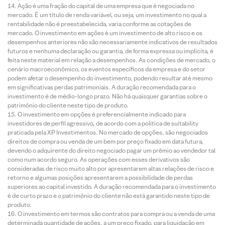
Ação é uma fração do capital de uma empresa que é negociada no
mercado. É um título de renda variável, ou seja, um investimento no qual a
rentabilidade não é preestabelecida, varia conforme as cotações de
mercado. O investimento em ações é um investimento de alto risco e os
desempenhos anteriores não são necessariamente indicativos de resultados
futuros e nenhuma declaração ou garantia, de forma expressa ou implícita, é
feita neste material em relação a desempenhos. As condições de mercado, o
cenário macroeconômico, os eventos específicos da empresa e do setor
podem afetar o desempenho do investimento, podendo resultar até mesmo
em significativas perdas patrimoniais. A duração recomendada para o
investimento é de médio-longo prazo. Não há quaisquer garantias sobre o
patrimônio do cliente neste tipo de produto.
O investimento em opções é preferencialmente indicado para
investidores de perfil agressivo, de acordo com a política de suitability
praticada pela XP Investimentos. No mercado de opções, são negociados
direitos de compra ou venda de um bem por preço fixado em data futura,
devendo o adquirente do direito negociado pagar um prêmio ao vendedor tal
como num acordo seguro. As operações com esses derivativos são
consideradas de risco muito alto por apresentarem altas relações de risco e
retorno e algumas posições apresentarem a possibilidade de perdas
superiores ao capital investido. A duração recomendada para o investimento
é de curto prazo e o patrimônio do cliente não está garantido neste tipo de
produto.
O investimento em termos são contratos para compra ou a venda de uma
determinada quantidade de ações, a um preço fixado, para liquidação em