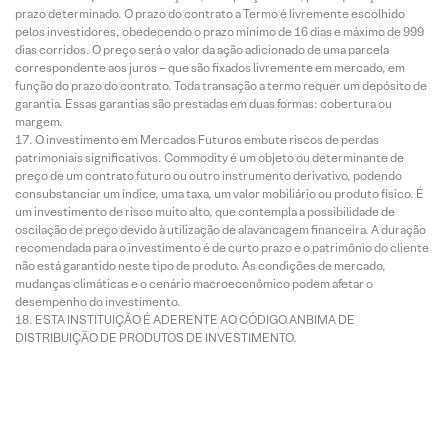
prazo determinado. O prazo do contrato a Termo é livremente escolhido
pelos investidores, obedecendo o prazo mínimo de 16 dias e máximo de 999
dias corridos. O preço será o valor da ação adicionado de uma parcela
correspondente aos juros – que são fixados livremente em mercado, em
função do prazo do contrato. Toda transação a termo requer um depósito de
garantia. Essas garantias são prestadas em duas formas: cobertura ou
margem.
O investimento em Mercados Futuros embute riscos de perdas
patrimoniais significativos. Commodity é um objeto ou determinante de
preço de um contrato futuro ou outro instrumento derivativo, podendo
consubstanciar um índice, uma taxa, um valor mobiliário ou produto físico. É
um investimento de risco muito alto, que contempla a possibilidade de
oscilação de preço devido à utilização de alavancagem financeira. A duração
recomendada para o investimento é de curto prazo e o patrimônio do cliente
não está garantido neste tipo de produto. As condições de mercado,
mudanças climáticas e o cenário macroeconômico podem afetar o
desempenho do investimento.
ESTA INSTITUIÇÃO É ADERENTE AO CÓDIGO ANBIMA DE
DISTRIBUIÇÃO DE PRODUTOS DE INVESTIMENTO.