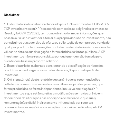
Disclaimer:
Este relatório de análise foi elaborado pela XP Investimentos CCTVM S.A.
(“XP Investimentos ou XP”) de acordo com todas as exigências previstas na
Resolução CVM 20/2021, tem como objetivo fornecer informações que
possam auxiliar o investidor a tomar sua própria decisão de investimento, não
constituindo qualquer tipo de oferta ou solicitação de compra e/ou venda de
qualquer produto. As informações contidas neste relatório são consideradas
válidas na data de sua divulgação e foram obtidas de fontes públicas. A XP
Investimentos não se responsabiliza por qualquer decisão tomada pelo
cliente com base no presente relatório.
Este relatório foi elaborado considerando a classificação de risco dos
produtos de modo a gerar resultados de alocação para cada perfil de
investidor.
O(s) signatário(s) deste relatório declara(m) que as recomendações
refletem única e exclusivamente suas análises e opiniões pessoais, que
foram produzidas de forma independente, inclusive em relação à XP
Investimentos e que estão sujeitas a modificações sem aviso prévio em
decorrência de alterações nas condições de mercado, e que sua(s)
remuneração(es) é(são) indiretamente influenciada por receitas
provenientes dos negócios e operações financeiras realizadas pela XP
Investimentos.