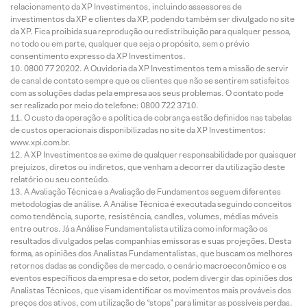
relacionamento da XP Investimentos, incluindo assessores de
investimentos da XP e clientes da XP, podendo também ser divulgado no site
da XP. Fica proibida sua reprodução ou redistribuição para qualquer pessoa,
no todo ou em parte, qualquer que seja o propósito, sem o prévio
consentimento expresso da XP Investimentos.
0800 77 20202. A Ouvidoria da XP Investimentos tem a missão de servir
de canal de contato sempre que os clientes que não se sentirem satisfeitos
com as soluções dadas pela empresa aos seus problemas. O contato pode
ser realizado por meio do telefone: 0800 722 3710.
O custo da operação e a política de cobrança estão definidos nas tabelas
de custos operacionais disponibilizadas no site da XP Investimentos:
www.xpi.com.br.
A XP Investimentos se exime de qualquer responsabilidade por quaisquer
prejuízos, diretos ou indiretos, que venham a decorrer da utilização deste
relatório ou seu conteúdo.
A Avaliação Técnica e a Avaliação de Fundamentos seguem diferentes
metodologias de análise. A Análise Técnica é executada seguindo conceitos
como tendência, suporte, resistência, candles, volumes, médias móveis
entre outros. Já a Análise Fundamentalista utiliza como informação os
resultados divulgados pelas companhias emissoras e suas projeções. Desta
forma, as opiniões dos Analistas Fundamentalistas, que buscam os melhores
retornos dadas as condições de mercado, o cenário macroeconômico e os
eventos específicos da empresa e do setor, podem divergir das opiniões dos
Analistas Técnicos, que visam identificar os movimentos mais prováveis dos
preços dos ativos, com utilização de “stops” para limitar as possíveis perdas.