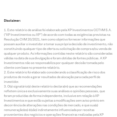
Disclaimer:
Este relatório de análise foi elaborado pela XP Investimentos CCTVM S.A.
(“XP Investimentos ou XP”) de acordo com todas as exigências previstas na
Resolução CVM 20/2021, tem como objetivo fornecer informações que
possam auxiliar o investidor a tomar sua própria decisão de investimento, não
constituindo qualquer tipo de oferta ou solicitação de compra e/ou venda de
qualquer produto. As informações contidas neste relatório são consideradas
válidas na data de sua divulgação e foram obtidas de fontes públicas. A XP
Investimentos não se responsabiliza por qualquer decisão tomada pelo
cliente com base no presente relatório.
Este relatório foi elaborado considerando a classificação de risco dos
produtos de modo a gerar resultados de alocação para cada perfil de
investidor.
O(s) signatário(s) deste relatório declara(m) que as recomendações
refletem única e exclusivamente suas análises e opiniões pessoais, que
foram produzidas de forma independente, inclusive em relação à XP
Investimentos e que estão sujeitas a modificações sem aviso prévio em
decorrência de alterações nas condições de mercado, e que sua(s)
remuneração(es) é(são) indiretamente influenciada por receitas
provenientes dos negócios e operações financeiras realizadas pela XP