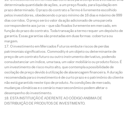
determinada quantidade de ações, a um preço fixado, para liquidação em
prazo determinado. O prazo do contrato a Termo é livremente escolhido
pelos investidores, obedecendo o prazo mínimo de 16 dias e máximo de 999
dias corridos. O preço será o valor da ação adicionado de uma parcela
correspondente aos juros – que são fixados livremente em mercado, em
função do prazo do contrato. Toda transação a termo requer um depósito de
garantia. Essas garantias são prestadas em duas formas: cobertura ou
margem.
O investimento em Mercados Futuros embute riscos de perdas
patrimoniais significativos. Commodity é um objeto ou determinante de
preço de um contrato futuro ou outro instrumento derivativo, podendo
consubstanciar um índice, uma taxa, um valor mobiliário ou produto físico. É
um investimento de risco muito alto, que contempla a possibilidade de
oscilação de preço devido à utilização de alavancagem financeira. A duração
recomendada para o investimento é de curto prazo e o patrimônio do cliente
não está garantido neste tipo de produto. As condições de mercado,
mudanças climáticas e o cenário macroeconômico podem afetar o
desempenho do investimento.
ESTA INSTITUIÇÃO É ADERENTE AO CÓDIGO ANBIMA DE
DISTRIBUIÇÃO DE PRODUTOS DE INVESTIMENTO.