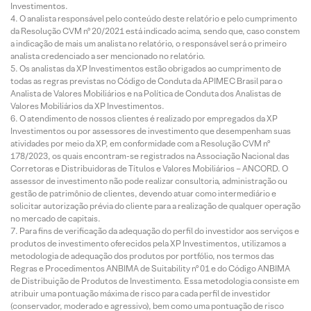
Investimentos.
O analista responsável pelo conteúdo deste relatório e pelo cumprimento
da Resolução CVM nº 20/2021 está indicado acima, sendo que, caso constem
a indicação de mais um analista no relatório, o responsável será o primeiro
analista credenciado a ser mencionado no relatório.
Os analistas da XP Investimentos estão obrigados ao cumprimento de
todas as regras previstas no Código de Conduta da APIMEC Brasil para o
Analista de Valores Mobiliários e na Política de Conduta dos Analistas de
Valores Mobiliários da XP Investimentos.
O atendimento de nossos clientes é realizado por empregados da XP
Investimentos ou por assessores de investimento que desempenham suas
atividades por meio da XP, em conformidade com a Resolução CVM nº
178/2023, os quais encontram-se registrados na Associação Nacional das
Corretoras e Distribuidoras de Títulos e Valores Mobiliários – ANCORD. O
assessor de investimento não pode realizar consultoria, administração ou
gestão de patrimônio de clientes, devendo atuar como intermediário e
solicitar autorização prévia do cliente para a realização de qualquer operação
no mercado de capitais.
Para fins de verificação da adequação do perfil do investidor aos serviços e
produtos de investimento oferecidos pela XP Investimentos, utilizamos a
metodologia de adequação dos produtos por portfólio, nos termos das
Regras e Procedimentos ANBIMA de Suitability nº 01 e do Código ANBIMA
de Distribuição de Produtos de Investimento. Essa metodologia consiste em
atribuir uma pontuação máxima de risco para cada perfil de investidor
(conservador, moderado e agressivo), bem como uma pontuação de risco