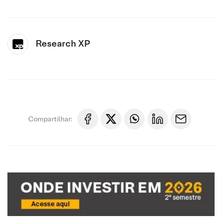
Research XP
Compartilhar: