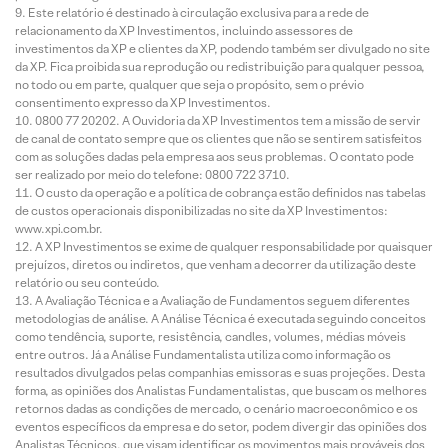
Este relatório é destinado à circulação exclusiva para a rede de
relacionamento da XP Investimentos, incluindo assessores de
investimentos da XP e clientes da XP, podendo também ser divulgado no site
da XP. Fica proibida sua reprodução ou redistribuição para qualquer pessoa,
no todo ou em parte, qualquer que seja o propósito, sem o prévio
consentimento expresso da XP Investimentos.
0800 77 20202. A Ouvidoria da XP Investimentos tem a missão de servir
de canal de contato sempre que os clientes que não se sentirem satisfeitos
com as soluções dadas pela empresa aos seus problemas. O contato pode
ser realizado por meio do telefone: 0800 722 3710.
O custo da operação e a política de cobrança estão definidos nas tabelas
de custos operacionais disponibilizadas no site da XP Investimentos:
www.xpi.com.br.
A XP Investimentos se exime de qualquer responsabilidade por quaisquer
prejuízos, diretos ou indiretos, que venham a decorrer da utilização deste
relatório ou seu conteúdo.
A Avaliação Técnica e a Avaliação de Fundamentos seguem diferentes
metodologias de análise. A Análise Técnica é executada seguindo conceitos
como tendência, suporte, resistência, candles, volumes, médias móveis
entre outros. Já a Análise Fundamentalista utiliza como informação os
resultados divulgados pelas companhias emissoras e suas projeções. Desta
forma, as opiniões dos Analistas Fundamentalistas, que buscam os melhores
retornos dadas as condições de mercado, o cenário macroeconômico e os
eventos específicos da empresa e do setor, podem divergir das opiniões dos
Analistas Técnicos, que visam identificar os movimentos mais prováveis dos