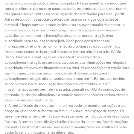
para cada um dos produtos oferecidos pela XP Investimentos, de modo que
todos os clientes possam ter acesso a todos os produtos, desde que dentro
das quantidades e limites da pontuação de risco definidas para o seu perfil.
Antes de aplicar nos produtos e/ou contratar os serviços objeto deste
material, é importante que você verifique se a sua pontuação de risco atual
comporta a aplicação nos produtos e/ou a contratação dos serviços em
questão, bem como se há limitações de volume, concentração e/ou
quantidade para a aplicação desejada. Você pode consultar essas
informações diretamente no momento da transmissão da sua ordem ou,
ainda, consultando o risco geral da sua carteira na tela de carteira (Visão
Risco). Caso a sua pontuação de risco atual não comporte a
aplicação/contratação pretendida, ou caso existam limitações em relação à
quantidade e/ou volume financeiro para a referida aplicação/contratação, isto
significa que, com base na composição atual da sua carteira, esta
aplicação/contratação não está adequada ao seu perfil. Em caso de dúvidas
sobre o processo de adequação dos produtos oferecidos pela XP
Investimentos ao seu perfil de investidor, consulte o FAQ. As condições de
mercado, mudanças climáticas e o cenário macroeconômico podem afetar o
desempenho do investimento.
A rentabilidade de produtos financeiros pode apresentar variações e seu
preço ou valor pode aumentar ou diminuir num curto espaço de tempo. Os
desempenhos anteriores não são necessariamente indicativos de resultados
futuros. A rentabilidade divulgada não é líquida de impostos. As informações
presentes neste material são baseadas em simulações e os resultados reais
poderão ser significativamente diferentes.