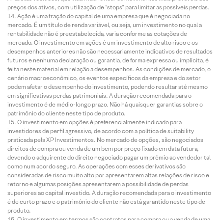
preços dos ativos, com utilização de “stops” para limitar as possíveis perdas.
Ação é uma fração do capital de uma empresa que é negociada no
mercado. É um título de renda variável, ou seja, um investimento no qual a
rentabilidade não é preestabelecida, varia conforme as cotações de
mercado. O investimento em ações é um investimento de alto risco e os
desempenhos anteriores não são necessariamente indicativos de resultados
futuros e nenhuma declaração ou garantia, de forma expressa ou implícita, é
feita neste material em relação a desempenhos. As condições de mercado, o
cenário macroeconômico, os eventos específicos da empresa e do setor
podem afetar o desempenho do investimento, podendo resultar até mesmo
em significativas perdas patrimoniais. A duração recomendada para o
investimento é de médio-longo prazo. Não há quaisquer garantias sobre o
patrimônio do cliente neste tipo de produto.
O investimento em opções é preferencialmente indicado para
investidores de perfil agressivo, de acordo com a política de suitability
praticada pela XP Investimentos. No mercado de opções, são negociados
direitos de compra ou venda de um bem por preço fixado em data futura,
devendo o adquirente do direito negociado pagar um prêmio ao vendedor tal
como num acordo seguro. As operações com esses derivativos são
consideradas de risco muito alto por apresentarem altas relações de risco e
retorno e algumas posições apresentarem a possibilidade de perdas
superiores ao capital investido. A duração recomendada para o investimento
é de curto prazo e o patrimônio do cliente não está garantido neste tipo de
produto.
O investimento em termos são contratos para compra ou a venda de uma