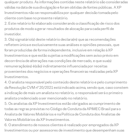
qualquer produto. As informações contidas neste relatório são consideradas
válidas na data de sua divulgação e foram obtidas de fontes públicas. A XP
Investimentos não se responsabiliza por qualquer decisão tomada pelo
cliente com base no presente relatório.
Este relatório foi elaborado considerando a classificação de risco dos
produtos de modo a gerar resultados de alocação para cada perfil de
investidor.
O(s) signatário(s) deste relatório declara(m) que as recomendações
refletem única e exclusivamente suas análises e opiniões pessoais, que
foram produzidas de forma independente, inclusive em relação à XP
Investimentos e que estão sujeitas a modificações sem aviso prévio em
decorrência de alterações nas condições de mercado, e que sua(s)
remuneração(es) é(são) indiretamente influenciada por receitas
provenientes dos negócios e operações financeiras realizadas pela XP
Investimentos.
O analista responsável pelo conteúdo deste relatório e pelo cumprimento
da Resolução CVM nº 20/2021 está indicado acima, sendo que, caso constem
a indicação de mais um analista no relatório, o responsável será o primeiro
analista credenciado a ser mencionado no relatório.
Os analistas da XP Investimentos estão obrigados ao cumprimento de
todas as regras previstas no Código de Conduta da APIMEC Brasil para o
Analista de Valores Mobiliários e na Política de Conduta dos Analistas de
Valores Mobiliários da XP Investimentos.
O atendimento de nossos clientes é realizado por empregados da XP
Investimentos ou por assessores de investimento que desempenham suas