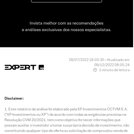
Invista melhor com as recomendações
e análises exclusivas dos nossos especialistas.
28/07/2022 18:03:30 • Atualizado em
09/12/2022 08:05:24
1 minuto de leitura
Disclaimer:
Este relatório de análise foi elaborado pela XP Investimentos CCTVM S.A.
(“XP Investimentos ou XP”) de acordo com todas as exigências previstas na
Resolução CVM 20/2021, tem como objetivo fornecer informações que
possam auxiliar o investidor a tomar sua própria decisão de investimento, não
constituindo qualquer tipo de oferta ou solicitação de compra e/ou venda de