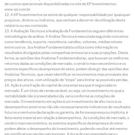
de custos operacionais disponibilizadas no site da XP Investimentos:
www.xpi.com.br.
A XP Investimentos se exime de qualquer responsabilidade por quaisquer
prejuízos, diretos ou indiretos, que venham a decorrer da utilização deste
relatório ou seu conteúdo.
A Avaliação Técnica e a Avaliação de Fundamentos seguem diferentes
metodologias de análise. A Análise Técnica é executada seguindo conceitos
como tendência, suporte, resistência, candles, volumes, médias móveis
entre outros. Já a Análise Fundamentalista utiliza como informação os
resultados divulgados pelas companhias emissoras e suas projeções. Desta
forma, as opiniões dos Analistas Fundamentalistas, que buscam os melhores
retornos dadas as condições de mercado, o cenário macroeconômico e os
eventos específicos da empresa e do setor, podem divergir das opiniões dos
Analistas Técnicos, que visam identificar os movimentos mais prováveis dos
preços dos ativos, com utilização de “stops” para limitar as possíveis perdas.
Ação é uma fração do capital de uma empresa que é negociada no
mercado. É um título de renda variável, ou seja, um investimento no qual a
rentabilidade não é preestabelecida, varia conforme as cotações de
mercado. O investimento em ações é um investimento de alto risco e os
desempenhos anteriores não são necessariamente indicativos de resultados
futuros e nenhuma declaração ou garantia, de forma expressa ou implícita, é
feita neste material em relação a desempenhos. As condições de mercado, o
cenário macroeconômico, os eventos específicos da empresa e do setor
podem afetar o desempenho do investimento, podendo resultar até mesmo
em significativas perdas patrimoniais. A duração recomendada para o