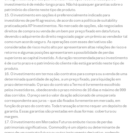
investimento é de médio-longo prazo. Não há quaisquer garantias sobre o
patrimônio do cliente neste tipo de produto.
O investimento em opções é preferencialmente indicado para
investidores de perfil agressivo, de acordo com a política de suitability
praticada pela XP Investimentos. No mercado de opções, são negociados
direitos de compra ou venda de um bem por preço fixado em data futura,
devendo o adquirente do direito negociado pagar um prêmio ao vendedor tal
como num acordo seguro. As operações com esses derivativos são
consideradas de risco muito alto por apresentarem altas relações de risco e
retorno e algumas posições apresentarem a possibilidade de perdas
superiores ao capital investido. A duração recomendada para o investimento
é de curto prazo e o patrimônio do cliente não está garantido neste tipo de
produto.
O investimento em termos são contratos para compra ou a venda de uma
determinada quantidade de ações, a um preço fixado, para liquidação em
prazo determinado. O prazo do contrato a Termo é livremente escolhido
pelos investidores, obedecendo o prazo mínimo de 16 dias e máximo de 999
dias corridos. O preço será o valor da ação adicionado de uma parcela
correspondente aos juros – que são fixados livremente em mercado, em
função do prazo do contrato. Toda transação a termo requer um depósito de
garantia. Essas garantias são prestadas em duas formas: cobertura ou
margem.
O investimento em Mercados Futuros embute riscos de perdas
patrimoniais significativos. Commodity é um objeto ou determinante de
preço de um contrato futuro ou outro instrumento derivativo, podendo