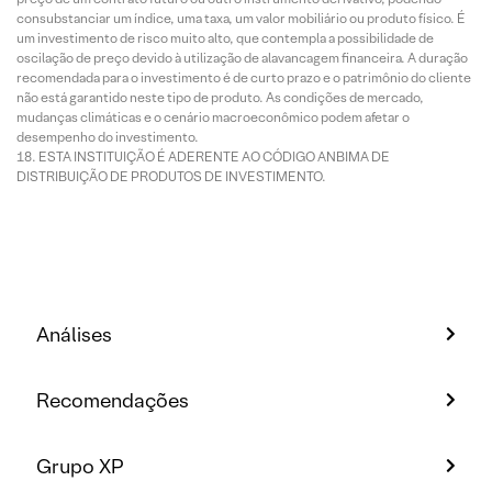
consubstanciar um índice, uma taxa, um valor mobiliário ou produto físico. É
um investimento de risco muito alto, que contempla a possibilidade de
oscilação de preço devido à utilização de alavancagem financeira. A duração
recomendada para o investimento é de curto prazo e o patrimônio do cliente
não está garantido neste tipo de produto. As condições de mercado,
mudanças climáticas e o cenário macroeconômico podem afetar o
desempenho do investimento.
ESTA INSTITUIÇÃO É ADERENTE AO CÓDIGO ANBIMA DE
DISTRIBUIÇÃO DE PRODUTOS DE INVESTIMENTO.
Análises
Recomendações
Grupo XP