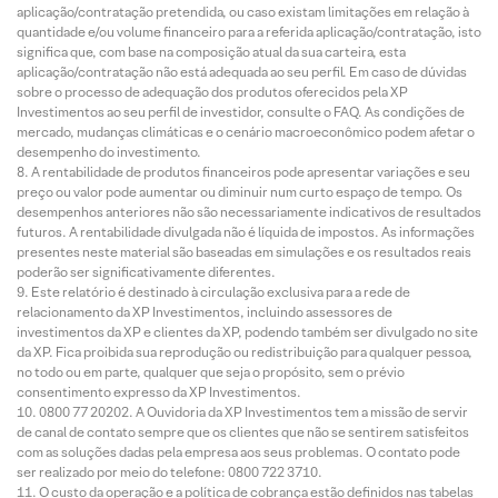
aplicação/contratação pretendida, ou caso existam limitações em relação à
quantidade e/ou volume financeiro para a referida aplicação/contratação, isto
significa que, com base na composição atual da sua carteira, esta
aplicação/contratação não está adequada ao seu perfil. Em caso de dúvidas
sobre o processo de adequação dos produtos oferecidos pela XP
Investimentos ao seu perfil de investidor, consulte o FAQ. As condições de
mercado, mudanças climáticas e o cenário macroeconômico podem afetar o
desempenho do investimento.
A rentabilidade de produtos financeiros pode apresentar variações e seu
preço ou valor pode aumentar ou diminuir num curto espaço de tempo. Os
desempenhos anteriores não são necessariamente indicativos de resultados
futuros. A rentabilidade divulgada não é líquida de impostos. As informações
presentes neste material são baseadas em simulações e os resultados reais
poderão ser significativamente diferentes.
Este relatório é destinado à circulação exclusiva para a rede de
relacionamento da XP Investimentos, incluindo assessores de
investimentos da XP e clientes da XP, podendo também ser divulgado no site
da XP. Fica proibida sua reprodução ou redistribuição para qualquer pessoa,
no todo ou em parte, qualquer que seja o propósito, sem o prévio
consentimento expresso da XP Investimentos.
0800 77 20202. A Ouvidoria da XP Investimentos tem a missão de servir
de canal de contato sempre que os clientes que não se sentirem satisfeitos
com as soluções dadas pela empresa aos seus problemas. O contato pode
ser realizado por meio do telefone: 0800 722 3710.
O custo da operação e a política de cobrança estão definidos nas tabelas