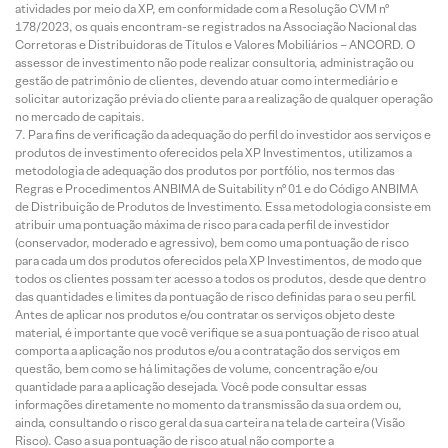
atividades por meio da XP, em conformidade com a Resolução CVM nº
178/2023, os quais encontram-se registrados na Associação Nacional das
Corretoras e Distribuidoras de Títulos e Valores Mobiliários – ANCORD. O
assessor de investimento não pode realizar consultoria, administração ou
gestão de patrimônio de clientes, devendo atuar como intermediário e
solicitar autorização prévia do cliente para a realização de qualquer operação
no mercado de capitais.
Para fins de verificação da adequação do perfil do investidor aos serviços e
produtos de investimento oferecidos pela XP Investimentos, utilizamos a
metodologia de adequação dos produtos por portfólio, nos termos das
Regras e Procedimentos ANBIMA de Suitability nº 01 e do Código ANBIMA
de Distribuição de Produtos de Investimento. Essa metodologia consiste em
atribuir uma pontuação máxima de risco para cada perfil de investidor
(conservador, moderado e agressivo), bem como uma pontuação de risco
para cada um dos produtos oferecidos pela XP Investimentos, de modo que
todos os clientes possam ter acesso a todos os produtos, desde que dentro
das quantidades e limites da pontuação de risco definidas para o seu perfil.
Antes de aplicar nos produtos e/ou contratar os serviços objeto deste
material, é importante que você verifique se a sua pontuação de risco atual
comporta a aplicação nos produtos e/ou a contratação dos serviços em
questão, bem como se há limitações de volume, concentração e/ou
quantidade para a aplicação desejada. Você pode consultar essas
informações diretamente no momento da transmissão da sua ordem ou,
ainda, consultando o risco geral da sua carteira na tela de carteira (Visão
Risco). Caso a sua pontuação de risco atual não comporte a