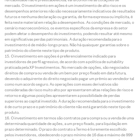
mercado. O investimento em ações é um investimento de alto risco e os
desempenhos anteriores não são necessariamente indicativos de resultados
futuros e nenhuma declaração ou garantia, de forma expressa ou implícita, é
feita neste material em relação a desempenhos. As condições de mercado, o
cenário macroeconômico, os eventos específicos da empresa e do setor
podem afetar o desempenho do investimento, podendo resultar até mesmo
em significativas perdas patrimoniais. A duração recomendada para o
investimento é de médio-longo prazo. Não há quaisquer garantias sobre o
patrimônio do cliente neste tipo de produto.
O investimento em opções é preferencialmente indicado para
investidores de perfil agressivo, de acordo com a política de suitability
praticada pela XP Investimentos. No mercado de opções, são negociados
direitos de compra ou venda de um bem por preço fixado em data futura,
devendo o adquirente do direito negociado pagar um prêmio ao vendedor tal
como num acordo seguro. As operações com esses derivativos são
consideradas de risco muito alto por apresentarem altas relações de risco e
retorno e algumas posições apresentarem a possibilidade de perdas
superiores ao capital investido. A duração recomendada para o investimento
é de curto prazo e o patrimônio do cliente não está garantido neste tipo de
produto.
O investimento em termos são contratos para compra ou a venda de uma
determinada quantidade de ações, a um preço fixado, para liquidação em
prazo determinado. O prazo do contrato a Termo é livremente escolhido
pelos investidores, obedecendo o prazo mínimo de 16 dias e máximo de 999