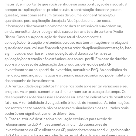
material, é importante que você verifique se a sua pontuação de risco atual
comporta a aplicação nos produtos e/ou a contratação dos serviços em
questão, bem como se há limitações de volume, concentração e/ou
quantidade para a aplicação desejada. Você pode consultar essas
informações diretamente no momento da transmissão da sua ordem ou,
ainda, consultando o risco geral da sua carteira na tela de carteira (Visão
Risco). Caso a sua pontuação de risco atual não comporte a
aplicação/contratação pretendida, ou caso existam limitações em relação à
quantidade e/ou volume financeiro para a referida aplicação/contratação, isto
significa que, com base na composição atual da sua carteira, esta
aplicação/contratação não está adequada ao seu perfil. Em caso de dúvidas
sobre o processo de adequação dos produtos oferecidos pela XP
Investimentos ao seu perfil de investidor, consulte o FAQ. As condições de
mercado, mudanças climáticas e o cenário macroeconômico podem afetar o
desempenho do investimento.
A rentabilidade de produtos financeiros pode apresentar variações e seu
preço ou valor pode aumentar ou diminuir num curto espaço de tempo. Os
desempenhos anteriores não são necessariamente indicativos de resultados
futuros. A rentabilidade divulgada não é líquida de impostos. As informações
presentes neste material são baseadas em simulações e os resultados reais
poderão ser significativamente diferentes.
Este relatório é destinado à circulação exclusiva para a rede de
relacionamento da XP Investimentos, incluindo assessores de
investimentos da XP e clientes da XP, podendo também ser divulgado no site
da XP. Fica proibida sua reprodução ou redistribuição para qualquer pessoa,