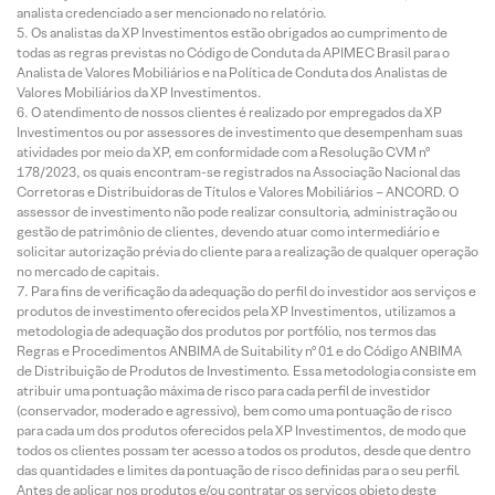
analista credenciado a ser mencionado no relatório.
Os analistas da XP Investimentos estão obrigados ao cumprimento de
todas as regras previstas no Código de Conduta da APIMEC Brasil para o
Analista de Valores Mobiliários e na Política de Conduta dos Analistas de
Valores Mobiliários da XP Investimentos.
O atendimento de nossos clientes é realizado por empregados da XP
Investimentos ou por assessores de investimento que desempenham suas
atividades por meio da XP, em conformidade com a Resolução CVM nº
178/2023, os quais encontram-se registrados na Associação Nacional das
Corretoras e Distribuidoras de Títulos e Valores Mobiliários – ANCORD. O
assessor de investimento não pode realizar consultoria, administração ou
gestão de patrimônio de clientes, devendo atuar como intermediário e
solicitar autorização prévia do cliente para a realização de qualquer operação
no mercado de capitais.
Para fins de verificação da adequação do perfil do investidor aos serviços e
produtos de investimento oferecidos pela XP Investimentos, utilizamos a
metodologia de adequação dos produtos por portfólio, nos termos das
Regras e Procedimentos ANBIMA de Suitability nº 01 e do Código ANBIMA
de Distribuição de Produtos de Investimento. Essa metodologia consiste em
atribuir uma pontuação máxima de risco para cada perfil de investidor
(conservador, moderado e agressivo), bem como uma pontuação de risco
para cada um dos produtos oferecidos pela XP Investimentos, de modo que
todos os clientes possam ter acesso a todos os produtos, desde que dentro
das quantidades e limites da pontuação de risco definidas para o seu perfil.
Antes de aplicar nos produtos e/ou contratar os serviços objeto deste