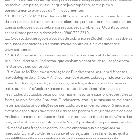
no todo ou em parte, qualquer que seja o propósito, sem o prévio
consentimento expresso da XP Investimentos.
0800 77 20202. A Ouvidoria da XP Investimentos tem a missão de servir
de canal de contato sempre que os clientes que não se sentirem satisfeitos
com as soluções dadas pela empresa aos seus problemas. O contato pode
ser realizado por meio do telefone: 0800 722 3710.
O custo da operação e a política de cobrança estão definidos nas tabelas
de custos operacionais disponibilizadas no site da XP Investimentos:
www.xpi.com.br.
A XP Investimentos se exime de qualquer responsabilidade por quaisquer
prejuízos, diretos ou indiretos, que venham a decorrer da utilização deste
relatório ou seu conteúdo.
A Avaliação Técnica e a Avaliação de Fundamentos seguem diferentes
metodologias de análise. A Análise Técnica é executada seguindo conceitos
como tendência, suporte, resistência, candles, volumes, médias móveis
entre outros. Já a Análise Fundamentalista utiliza como informação os
resultados divulgados pelas companhias emissoras e suas projeções. Desta
forma, as opiniões dos Analistas Fundamentalistas, que buscam os melhores
retornos dadas as condições de mercado, o cenário macroeconômico e os
eventos específicos da empresa e do setor, podem divergir das opiniões dos
Analistas Técnicos, que visam identificar os movimentos mais prováveis dos
preços dos ativos, com utilização de “stops” para limitar as possíveis perdas.
Ação é uma fração do capital de uma empresa que é negociada no
mercado. É um título de renda variável, ou seja, um investimento no qual a
rentabilidade não é preestabelecida, varia conforme as cotações de