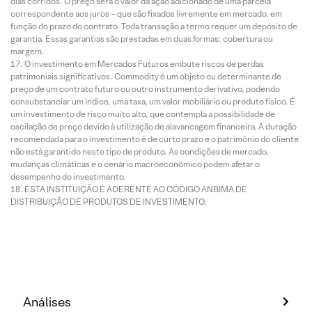
dias corridos. O preço será o valor da ação adicionado de uma parcela
correspondente aos juros – que são fixados livremente em mercado, em
função do prazo do contrato. Toda transação a termo requer um depósito de
garantia. Essas garantias são prestadas em duas formas: cobertura ou
margem.
O investimento em Mercados Futuros embute riscos de perdas
patrimoniais significativos. Commodity é um objeto ou determinante de
preço de um contrato futuro ou outro instrumento derivativo, podendo
consubstanciar um índice, uma taxa, um valor mobiliário ou produto físico. É
um investimento de risco muito alto, que contempla a possibilidade de
oscilação de preço devido à utilização de alavancagem financeira. A duração
recomendada para o investimento é de curto prazo e o patrimônio do cliente
não está garantido neste tipo de produto. As condições de mercado,
mudanças climáticas e o cenário macroeconômico podem afetar o
desempenho do investimento.
ESTA INSTITUIÇÃO É ADERENTE AO CÓDIGO ANBIMA DE
DISTRIBUIÇÃO DE PRODUTOS DE INVESTIMENTO.
Análises