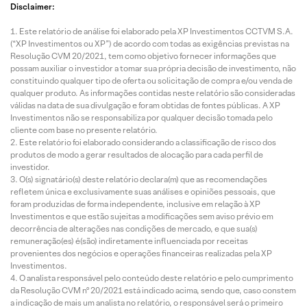
Disclaimer:
Este relatório de análise foi elaborado pela XP Investimentos CCTVM S.A.
(“XP Investimentos ou XP”) de acordo com todas as exigências previstas na
Resolução CVM 20/2021, tem como objetivo fornecer informações que
possam auxiliar o investidor a tomar sua própria decisão de investimento, não
constituindo qualquer tipo de oferta ou solicitação de compra e/ou venda de
qualquer produto. As informações contidas neste relatório são consideradas
válidas na data de sua divulgação e foram obtidas de fontes públicas. A XP
Investimentos não se responsabiliza por qualquer decisão tomada pelo
cliente com base no presente relatório.
Este relatório foi elaborado considerando a classificação de risco dos
produtos de modo a gerar resultados de alocação para cada perfil de
investidor.
O(s) signatário(s) deste relatório declara(m) que as recomendações
refletem única e exclusivamente suas análises e opiniões pessoais, que
foram produzidas de forma independente, inclusive em relação à XP
Investimentos e que estão sujeitas a modificações sem aviso prévio em
decorrência de alterações nas condições de mercado, e que sua(s)
remuneração(es) é(são) indiretamente influenciada por receitas
provenientes dos negócios e operações financeiras realizadas pela XP
Investimentos.
O analista responsável pelo conteúdo deste relatório e pelo cumprimento
da Resolução CVM nº 20/2021 está indicado acima, sendo que, caso constem
a indicação de mais um analista no relatório, o responsável será o primeiro