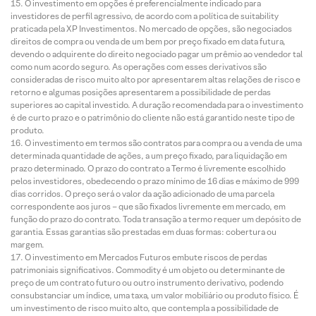
O investimento em opções é preferencialmente indicado para
investidores de perfil agressivo, de acordo com a política de suitability
praticada pela XP Investimentos. No mercado de opções, são negociados
direitos de compra ou venda de um bem por preço fixado em data futura,
devendo o adquirente do direito negociado pagar um prêmio ao vendedor tal
como num acordo seguro. As operações com esses derivativos são
consideradas de risco muito alto por apresentarem altas relações de risco e
retorno e algumas posições apresentarem a possibilidade de perdas
superiores ao capital investido. A duração recomendada para o investimento
é de curto prazo e o patrimônio do cliente não está garantido neste tipo de
produto.
O investimento em termos são contratos para compra ou a venda de uma
determinada quantidade de ações, a um preço fixado, para liquidação em
prazo determinado. O prazo do contrato a Termo é livremente escolhido
pelos investidores, obedecendo o prazo mínimo de 16 dias e máximo de 999
dias corridos. O preço será o valor da ação adicionado de uma parcela
correspondente aos juros – que são fixados livremente em mercado, em
função do prazo do contrato. Toda transação a termo requer um depósito de
garantia. Essas garantias são prestadas em duas formas: cobertura ou
margem.
O investimento em Mercados Futuros embute riscos de perdas
patrimoniais significativos. Commodity é um objeto ou determinante de
preço de um contrato futuro ou outro instrumento derivativo, podendo
consubstanciar um índice, uma taxa, um valor mobiliário ou produto físico. É
um investimento de risco muito alto, que contempla a possibilidade de