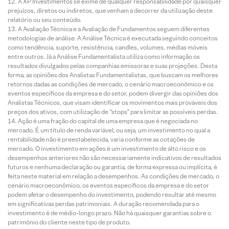
A XP Investimentos se exime de qualquer responsabilidade por quaisquer
prejuízos, diretos ou indiretos, que venham a decorrer da utilização deste
relatório ou seu conteúdo.
A Avaliação Técnica e a Avaliação de Fundamentos seguem diferentes
metodologias de análise. A Análise Técnica é executada seguindo conceitos
como tendência, suporte, resistência, candles, volumes, médias móveis
entre outros. Já a Análise Fundamentalista utiliza como informação os
resultados divulgados pelas companhias emissoras e suas projeções. Desta
forma, as opiniões dos Analistas Fundamentalistas, que buscam os melhores
retornos dadas as condições de mercado, o cenário macroeconômico e os
eventos específicos da empresa e do setor, podem divergir das opiniões dos
Analistas Técnicos, que visam identificar os movimentos mais prováveis dos
preços dos ativos, com utilização de “stops” para limitar as possíveis perdas.
Ação é uma fração do capital de uma empresa que é negociada no
mercado. É um título de renda variável, ou seja, um investimento no qual a
rentabilidade não é preestabelecida, varia conforme as cotações de
mercado. O investimento em ações é um investimento de alto risco e os
desempenhos anteriores não são necessariamente indicativos de resultados
futuros e nenhuma declaração ou garantia, de forma expressa ou implícita, é
feita neste material em relação a desempenhos. As condições de mercado, o
cenário macroeconômico, os eventos específicos da empresa e do setor
podem afetar o desempenho do investimento, podendo resultar até mesmo
em significativas perdas patrimoniais. A duração recomendada para o
investimento é de médio-longo prazo. Não há quaisquer garantias sobre o
patrimônio do cliente neste tipo de produto.