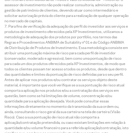
assessor de investimento não pode realizar consultoria, administração ou
gestão de patrimônio de clientes, devendo atuar como intermediário e
solicitar autorização prévia do cliente para a realização de qualquer operação
no mercado de capitais.
Para fins de verificação da adequação do perfil do investidor aos serviços e
produtos de investimento oferecidos pela XP Investimentos, utilizamos a
metodologia de adequação dos produtos por portfólio, nos termos das
Regras e Procedimentos ANBIMA de Suitability nº 01 e do Código ANBIMA
de Distribuição de Produtos de Investimento. Essa metodologia consiste em
atribuir uma pontuação máxima de risco para cada perfil de investidor
(conservador, moderado e agressivo), bem como uma pontuação de risco
para cada um dos produtos oferecidos pela XP Investimentos, de modo que
todos os clientes possam ter acesso a todos os produtos, desde que dentro
das quantidades e limites da pontuação de risco definidas para o seu perfil.
Antes de aplicar nos produtos e/ou contratar os serviços objeto deste
material, é importante que você verifique se a sua pontuação de risco atual
comporta a aplicação nos produtos e/ou a contratação dos serviços em
questão, bem como se há limitações de volume, concentração e/ou
quantidade para a aplicação desejada. Você pode consultar essas
informações diretamente no momento da transmissão da sua ordem ou,
ainda, consultando o risco geral da sua carteira na tela de carteira (Visão
Risco). Caso a sua pontuação de risco atual não comporte a
aplicação/contratação pretendida, ou caso existam limitações em relação à
quantidade e/ou volume financeiro para a referida aplicação/contratação, isto