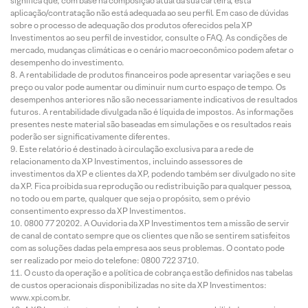
significa que, com base na composição atual da sua carteira, esta
aplicação/contratação não está adequada ao seu perfil. Em caso de dúvidas
sobre o processo de adequação dos produtos oferecidos pela XP
Investimentos ao seu perfil de investidor, consulte o FAQ. As condições de
mercado, mudanças climáticas e o cenário macroeconômico podem afetar o
desempenho do investimento.
A rentabilidade de produtos financeiros pode apresentar variações e seu
preço ou valor pode aumentar ou diminuir num curto espaço de tempo. Os
desempenhos anteriores não são necessariamente indicativos de resultados
futuros. A rentabilidade divulgada não é líquida de impostos. As informações
presentes neste material são baseadas em simulações e os resultados reais
poderão ser significativamente diferentes.
Este relatório é destinado à circulação exclusiva para a rede de
relacionamento da XP Investimentos, incluindo assessores de
investimentos da XP e clientes da XP, podendo também ser divulgado no site
da XP. Fica proibida sua reprodução ou redistribuição para qualquer pessoa,
no todo ou em parte, qualquer que seja o propósito, sem o prévio
consentimento expresso da XP Investimentos.
0800 77 20202. A Ouvidoria da XP Investimentos tem a missão de servir
de canal de contato sempre que os clientes que não se sentirem satisfeitos
com as soluções dadas pela empresa aos seus problemas. O contato pode
ser realizado por meio do telefone: 0800 722 3710.
O custo da operação e a política de cobrança estão definidos nas tabelas
de custos operacionais disponibilizadas no site da XP Investimentos:
www.xpi.com.br.