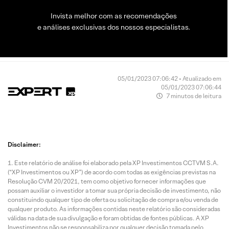
Invista melhor com as recomendações
e análises exclusivas dos nossos especialistas.
05/01/2023 07:06:42 • Atualizado em
05/01/2023 07:06:44
7 minutos de leitura
Disclaimer:
Este relatório de análise foi elaborado pela XP Investimentos CCTVM S.A.
(“XP Investimentos ou XP”) de acordo com todas as exigências previstas na
Resolução CVM 20/2021, tem como objetivo fornecer informações que
possam auxiliar o investidor a tomar sua própria decisão de investimento, não
constituindo qualquer tipo de oferta ou solicitação de compra e/ou venda de
qualquer produto. As informações contidas neste relatório são consideradas
válidas na data de sua divulgação e foram obtidas de fontes públicas. A XP
Investimentos não se responsabiliza por qualquer decisão tomada pelo