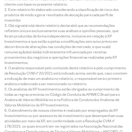
cliente com base no presente relatório.
Este relatório foi elaborado considerando a classificação de risco dos
produtos de modo a gerar resultados de alocação para cada perfil de
investidor.
O(s) signatário(s) deste relatório declara(m) que as recomendações
refletem única e exclusivamente suas análises e opiniões pessoais, que
foram produzidas de forma independente, inclusive em relação à XP
Investimentos e que estão sujeitas a modificações sem aviso prévio em
decorrência de alterações nas condições de mercado, e que sua(s)
remuneração(es) é(são) indiretamente influenciada por receitas
provenientes dos negócios e operações financeiras realizadas pela XP
Investimentos.
O analista responsável pelo conteúdo deste relatório e pelo cumprimento
da Resolução CVM nº 20/2021 está indicado acima, sendo que, caso constem
a indicação de mais um analista no relatório, o responsável será o primeiro
analista credenciado a ser mencionado no relatório.
Os analistas da XP Investimentos estão obrigados ao cumprimento de
todas as regras previstas no Código de Conduta da APIMEC Brasil para o
Analista de Valores Mobiliários e na Política de Conduta dos Analistas de
Valores Mobiliários da XP Investimentos.
O atendimento de nossos clientes é realizado por empregados da XP
Investimentos ou por assessores de investimento que desempenham suas
atividades por meio da XP, em conformidade com a Resolução CVM nº
178/2023, os quais encontram-se registrados na Associação Nacional das
Corretoras e Distribuidoras de Títulos e Valores Mobiliários – ANCORD. O