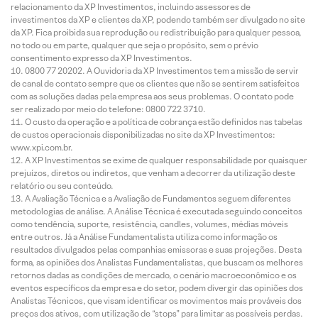
relacionamento da XP Investimentos, incluindo assessores de
investimentos da XP e clientes da XP, podendo também ser divulgado no site
da XP. Fica proibida sua reprodução ou redistribuição para qualquer pessoa,
no todo ou em parte, qualquer que seja o propósito, sem o prévio
consentimento expresso da XP Investimentos.
0800 77 20202. A Ouvidoria da XP Investimentos tem a missão de servir
de canal de contato sempre que os clientes que não se sentirem satisfeitos
com as soluções dadas pela empresa aos seus problemas. O contato pode
ser realizado por meio do telefone: 0800 722 3710.
O custo da operação e a política de cobrança estão definidos nas tabelas
de custos operacionais disponibilizadas no site da XP Investimentos:
www.xpi.com.br.
A XP Investimentos se exime de qualquer responsabilidade por quaisquer
prejuízos, diretos ou indiretos, que venham a decorrer da utilização deste
relatório ou seu conteúdo.
A Avaliação Técnica e a Avaliação de Fundamentos seguem diferentes
metodologias de análise. A Análise Técnica é executada seguindo conceitos
como tendência, suporte, resistência, candles, volumes, médias móveis
entre outros. Já a Análise Fundamentalista utiliza como informação os
resultados divulgados pelas companhias emissoras e suas projeções. Desta
forma, as opiniões dos Analistas Fundamentalistas, que buscam os melhores
retornos dadas as condições de mercado, o cenário macroeconômico e os
eventos específicos da empresa e do setor, podem divergir das opiniões dos
Analistas Técnicos, que visam identificar os movimentos mais prováveis dos
preços dos ativos, com utilização de “stops” para limitar as possíveis perdas.