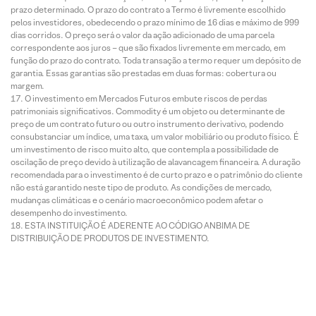
prazo determinado. O prazo do contrato a Termo é livremente escolhido
pelos investidores, obedecendo o prazo mínimo de 16 dias e máximo de 999
dias corridos. O preço será o valor da ação adicionado de uma parcela
correspondente aos juros – que são fixados livremente em mercado, em
função do prazo do contrato. Toda transação a termo requer um depósito de
garantia. Essas garantias são prestadas em duas formas: cobertura ou
margem.
O investimento em Mercados Futuros embute riscos de perdas
patrimoniais significativos. Commodity é um objeto ou determinante de
preço de um contrato futuro ou outro instrumento derivativo, podendo
consubstanciar um índice, uma taxa, um valor mobiliário ou produto físico. É
um investimento de risco muito alto, que contempla a possibilidade de
oscilação de preço devido à utilização de alavancagem financeira. A duração
recomendada para o investimento é de curto prazo e o patrimônio do cliente
não está garantido neste tipo de produto. As condições de mercado,
mudanças climáticas e o cenário macroeconômico podem afetar o
desempenho do investimento.
ESTA INSTITUIÇÃO É ADERENTE AO CÓDIGO ANBIMA DE
DISTRIBUIÇÃO DE PRODUTOS DE INVESTIMENTO.