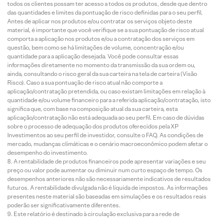
todos os clientes possam ter acesso a todos os produtos, desde que dentro
das quantidades e limites da pontuação de risco definidas para o seu perfil.
Antes de aplicar nos produtos e/ou contratar os serviços objeto deste
material, é importante que você verifique se a sua pontuação de risco atual
comporta a aplicação nos produtos e/ou a contratação dos serviços em
questão, bem como se há limitações de volume, concentração e/ou
quantidade para a aplicação desejada. Você pode consultar essas
informações diretamente no momento da transmissão da sua ordem ou,
ainda, consultando o risco geral da sua carteira na tela de carteira (Visão
Risco). Caso a sua pontuação de risco atual não comporte a
aplicação/contratação pretendida, ou caso existam limitações em relação à
quantidade e/ou volume financeiro para a referida aplicação/contratação, isto
significa que, com base na composição atual da sua carteira, esta
aplicação/contratação não está adequada ao seu perfil. Em caso de dúvidas
sobre o processo de adequação dos produtos oferecidos pela XP
Investimentos ao seu perfil de investidor, consulte o FAQ. As condições de
mercado, mudanças climáticas e o cenário macroeconômico podem afetar o
desempenho do investimento.
A rentabilidade de produtos financeiros pode apresentar variações e seu
preço ou valor pode aumentar ou diminuir num curto espaço de tempo. Os
desempenhos anteriores não são necessariamente indicativos de resultados
futuros. A rentabilidade divulgada não é líquida de impostos. As informações
presentes neste material são baseadas em simulações e os resultados reais
poderão ser significativamente diferentes.
Este relatório é destinado à circulação exclusiva para a rede de