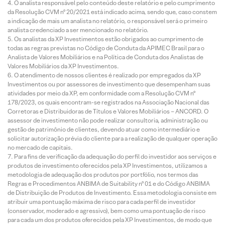
O analista responsável pelo conteúdo deste relatório e pelo cumprimento
da Resolução CVM nº 20/2021 está indicado acima, sendo que, caso constem
a indicação de mais um analista no relatório, o responsável será o primeiro
analista credenciado a ser mencionado no relatório.
Os analistas da XP Investimentos estão obrigados ao cumprimento de
todas as regras previstas no Código de Conduta da APIMEC Brasil para o
Analista de Valores Mobiliários e na Política de Conduta dos Analistas de
Valores Mobiliários da XP Investimentos.
O atendimento de nossos clientes é realizado por empregados da XP
Investimentos ou por assessores de investimento que desempenham suas
atividades por meio da XP, em conformidade com a Resolução CVM nº
178/2023, os quais encontram-se registrados na Associação Nacional das
Corretoras e Distribuidoras de Títulos e Valores Mobiliários – ANCORD. O
assessor de investimento não pode realizar consultoria, administração ou
gestão de patrimônio de clientes, devendo atuar como intermediário e
solicitar autorização prévia do cliente para a realização de qualquer operação
no mercado de capitais.
Para fins de verificação da adequação do perfil do investidor aos serviços e
produtos de investimento oferecidos pela XP Investimentos, utilizamos a
metodologia de adequação dos produtos por portfólio, nos termos das
Regras e Procedimentos ANBIMA de Suitability nº 01 e do Código ANBIMA
de Distribuição de Produtos de Investimento. Essa metodologia consiste em
atribuir uma pontuação máxima de risco para cada perfil de investidor
(conservador, moderado e agressivo), bem como uma pontuação de risco
para cada um dos produtos oferecidos pela XP Investimentos, de modo que