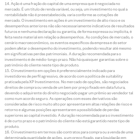
Ação é uma fração do capital de uma empresa que é negociada no
mercado. É um título de renda variável, ou seja, um investimento no qual a
rentabilidade não é preestabelecida, varia conforme as cotações de
mercado. O investimento em ações é um investimento de alto risco e os
desempenhos anteriores não são necessariamente indicativos de resultados
futuros e nenhuma declaração ou garantia, de forma expressa ou implícita, é
feita neste material em relação a desempenhos. As condições de mercado, o
cenário macroeconômico, os eventos específicos da empresa e do setor
podem afetar o desempenho do investimento, podendo resultar até mesmo
em significativas perdas patrimoniais. A duração recomendada para o
investimento é de médio-longo prazo. Não há quaisquer garantias sobre o
patrimônio do cliente neste tipo de produto.
O investimento em opções é preferencialmente indicado para
investidores de perfil agressivo, de acordo com a política de suitability
praticada pela XP Investimentos. No mercado de opções, são negociados
direitos de compra ou venda de um bem por preço fixado em data futura,
devendo o adquirente do direito negociado pagar um prêmio ao vendedor tal
como num acordo seguro. As operações com esses derivativos são
consideradas de risco muito alto por apresentarem altas relações de risco e
retorno e algumas posições apresentarem a possibilidade de perdas
superiores ao capital investido. A duração recomendada para o investimento
é de curto prazo e o patrimônio do cliente não está garantido neste tipo de
produto.
O investimento em termos são contratos para compra ou a venda de uma
determinada quantidade de ações, a um preço fixado, para liquidação em