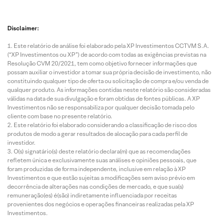
Disclaimer:
Este relatório de análise foi elaborado pela XP Investimentos CCTVM S.A.
(“XP Investimentos ou XP”) de acordo com todas as exigências previstas na
Resolução CVM 20/2021, tem como objetivo fornecer informações que
possam auxiliar o investidor a tomar sua própria decisão de investimento, não
constituindo qualquer tipo de oferta ou solicitação de compra e/ou venda de
qualquer produto. As informações contidas neste relatório são consideradas
válidas na data de sua divulgação e foram obtidas de fontes públicas. A XP
Investimentos não se responsabiliza por qualquer decisão tomada pelo
cliente com base no presente relatório.
Este relatório foi elaborado considerando a classificação de risco dos
produtos de modo a gerar resultados de alocação para cada perfil de
investidor.
O(s) signatário(s) deste relatório declara(m) que as recomendações
refletem única e exclusivamente suas análises e opiniões pessoais, que
foram produzidas de forma independente, inclusive em relação à XP
Investimentos e que estão sujeitas a modificações sem aviso prévio em
decorrência de alterações nas condições de mercado, e que sua(s)
remuneração(es) é(são) indiretamente influenciada por receitas
provenientes dos negócios e operações financeiras realizadas pela XP
Investimentos.