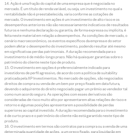
Ação é uma fração do capital de uma empresa que é negociada no
mercado. É um título de renda variável, ou seja, um investimento no qual a
rentabilidade não é preestabelecida, varia conforme as cotações de
mercado. O investimento em ações é um investimento de alto risco e os
desempenhos anteriores não são necessariamente indicativos de resultados
futuros e nenhuma declaração ou garantia, de forma expressa ou implícita, é
feita neste material em relação a desempenhos. As condições de mercado, o
cenário macroeconômico, os eventos específicos da empresa e do setor
podem afetar o desempenho do investimento, podendo resultar até mesmo
em significativas perdas patrimoniais. A duração recomendada para o
investimento é de médio-longo prazo. Não há quaisquer garantias sobre o
patrimônio do cliente neste tipo de produto.
O investimento em opções é preferencialmente indicado para
investidores de perfil agressivo, de acordo com a política de suitability
praticada pela XP Investimentos. No mercado de opções, são negociados
direitos de compra ou venda de um bem por preço fixado em data futura,
devendo o adquirente do direito negociado pagar um prêmio ao vendedor tal
como num acordo seguro. As operações com esses derivativos são
consideradas de risco muito alto por apresentarem altas relações de risco e
retorno e algumas posições apresentarem a possibilidade de perdas
superiores ao capital investido. A duração recomendada para o investimento
é de curto prazo e o patrimônio do cliente não está garantido neste tipo de
produto.
O investimento em termos são contratos para compra ou a venda de uma
determinada quantidade de ações, a um preço fixado, para liquidação em