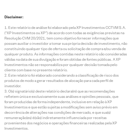
Disclaimer:
Este relatório de análise foi elaborado pela XP Investimentos CCTVM S.A.
(“XP Investimentos ou XP”) de acordo com todas as exigências previstas na
Resolução CVM 20/2021, tem como objetivo fornecer informações que
possam auxiliar o investidor a tomar sua própria decisão de investimento, não
constituindo qualquer tipo de oferta ou solicitação de compra e/ou venda de
qualquer produto. As informações contidas neste relatório são consideradas
válidas na data de sua divulgação e foram obtidas de fontes públicas. A XP
Investimentos não se responsabiliza por qualquer decisão tomada pelo
cliente com base no presente relatório.
Este relatório foi elaborado considerando a classificação de risco dos
produtos de modo a gerar resultados de alocação para cada perfil de
investidor.
O(s) signatário(s) deste relatório declara(m) que as recomendações
refletem única e exclusivamente suas análises e opiniões pessoais, que
foram produzidas de forma independente, inclusive em relação à XP
Investimentos e que estão sujeitas a modificações sem aviso prévio em
decorrência de alterações nas condições de mercado, e que sua(s)
remuneração(es) é(são) indiretamente influenciada por receitas
provenientes dos negócios e operações financeiras realizadas pela XP
Investimentos.