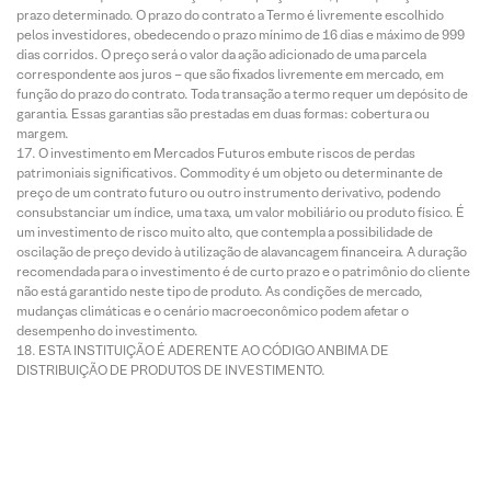
prazo determinado. O prazo do contrato a Termo é livremente escolhido
pelos investidores, obedecendo o prazo mínimo de 16 dias e máximo de 999
dias corridos. O preço será o valor da ação adicionado de uma parcela
correspondente aos juros – que são fixados livremente em mercado, em
função do prazo do contrato. Toda transação a termo requer um depósito de
garantia. Essas garantias são prestadas em duas formas: cobertura ou
margem.
O investimento em Mercados Futuros embute riscos de perdas
patrimoniais significativos. Commodity é um objeto ou determinante de
preço de um contrato futuro ou outro instrumento derivativo, podendo
consubstanciar um índice, uma taxa, um valor mobiliário ou produto físico. É
um investimento de risco muito alto, que contempla a possibilidade de
oscilação de preço devido à utilização de alavancagem financeira. A duração
recomendada para o investimento é de curto prazo e o patrimônio do cliente
não está garantido neste tipo de produto. As condições de mercado,
mudanças climáticas e o cenário macroeconômico podem afetar o
desempenho do investimento.
ESTA INSTITUIÇÃO É ADERENTE AO CÓDIGO ANBIMA DE
DISTRIBUIÇÃO DE PRODUTOS DE INVESTIMENTO.