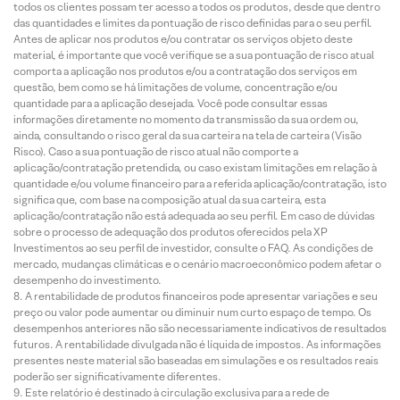
todos os clientes possam ter acesso a todos os produtos, desde que dentro
das quantidades e limites da pontuação de risco definidas para o seu perfil.
Antes de aplicar nos produtos e/ou contratar os serviços objeto deste
material, é importante que você verifique se a sua pontuação de risco atual
comporta a aplicação nos produtos e/ou a contratação dos serviços em
questão, bem como se há limitações de volume, concentração e/ou
quantidade para a aplicação desejada. Você pode consultar essas
informações diretamente no momento da transmissão da sua ordem ou,
ainda, consultando o risco geral da sua carteira na tela de carteira (Visão
Risco). Caso a sua pontuação de risco atual não comporte a
aplicação/contratação pretendida, ou caso existam limitações em relação à
quantidade e/ou volume financeiro para a referida aplicação/contratação, isto
significa que, com base na composição atual da sua carteira, esta
aplicação/contratação não está adequada ao seu perfil. Em caso de dúvidas
sobre o processo de adequação dos produtos oferecidos pela XP
Investimentos ao seu perfil de investidor, consulte o FAQ. As condições de
mercado, mudanças climáticas e o cenário macroeconômico podem afetar o
desempenho do investimento.
A rentabilidade de produtos financeiros pode apresentar variações e seu
preço ou valor pode aumentar ou diminuir num curto espaço de tempo. Os
desempenhos anteriores não são necessariamente indicativos de resultados
futuros. A rentabilidade divulgada não é líquida de impostos. As informações
presentes neste material são baseadas em simulações e os resultados reais
poderão ser significativamente diferentes.
Este relatório é destinado à circulação exclusiva para a rede de