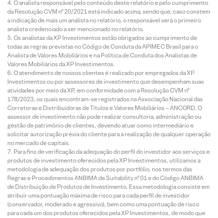
O analista responsável pelo conteúdo deste relatório e pelo cumprimento
da Resolução CVM nº 20/2021 está indicado acima, sendo que, caso constem
a indicação de mais um analista no relatório, o responsável será o primeiro
analista credenciado a ser mencionado no relatório.
Os analistas da XP Investimentos estão obrigados ao cumprimento de
todas as regras previstas no Código de Conduta da APIMEC Brasil para o
Analista de Valores Mobiliários e na Política de Conduta dos Analistas de
Valores Mobiliários da XP Investimentos.
O atendimento de nossos clientes é realizado por empregados da XP
Investimentos ou por assessores de investimento que desempenham suas
atividades por meio da XP, em conformidade com a Resolução CVM nº
178/2023, os quais encontram-se registrados na Associação Nacional das
Corretoras e Distribuidoras de Títulos e Valores Mobiliários – ANCORD. O
assessor de investimento não pode realizar consultoria, administração ou
gestão de patrimônio de clientes, devendo atuar como intermediário e
solicitar autorização prévia do cliente para a realização de qualquer operação
no mercado de capitais.
Para fins de verificação da adequação do perfil do investidor aos serviços e
produtos de investimento oferecidos pela XP Investimentos, utilizamos a
metodologia de adequação dos produtos por portfólio, nos termos das
Regras e Procedimentos ANBIMA de Suitability nº 01 e do Código ANBIMA
de Distribuição de Produtos de Investimento. Essa metodologia consiste em
atribuir uma pontuação máxima de risco para cada perfil de investidor
(conservador, moderado e agressivo), bem como uma pontuação de risco
para cada um dos produtos oferecidos pela XP Investimentos, de modo que