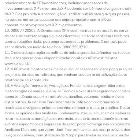
relacionamento da XP Investimentos, incluindo assessores de
investimentos da XP e clientes da XP, podendo também ser divulgado no site
da XP. Fica proibida sua reprodução ou redistribuição para qualquer pessoa,
no todo ou em parte, qualquer que seja o propósito, sem o prévio
consentimento expresso da XP Investimentos.
0800 77 20202. A Ouvidoria da XP Investimentos tem a missão de servir
de canal de contato sempre que os clientes que não se sentirem satisfeitos
com as soluções dadas pela empresa aos seus problemas. O contato pode
ser realizado por meio do telefone: 0800 722 3710.
O custo da operação e a política de cobrança estão definidos nas tabelas
de custos operacionais disponibilizadas no site da XP Investimentos:
www.xpi.com.br.
A XP Investimentos se exime de qualquer responsabilidade por quaisquer
prejuízos, diretos ou indiretos, que venham a decorrer da utilização deste
relatório ou seu conteúdo.
A Avaliação Técnica e a Avaliação de Fundamentos seguem diferentes
metodologias de análise. A Análise Técnica é executada seguindo conceitos
como tendência, suporte, resistência, candles, volumes, médias móveis
entre outros. Já a Análise Fundamentalista utiliza como informação os
resultados divulgados pelas companhias emissoras e suas projeções. Desta
forma, as opiniões dos Analistas Fundamentalistas, que buscam os melhores
retornos dadas as condições de mercado, o cenário macroeconômico e os
eventos específicos da empresa e do setor, podem divergir das opiniões dos
Analistas Técnicos, que visam identificar os movimentos mais prováveis dos
preços dos ativos, com utilização de “stops” para limitar as possíveis perdas.