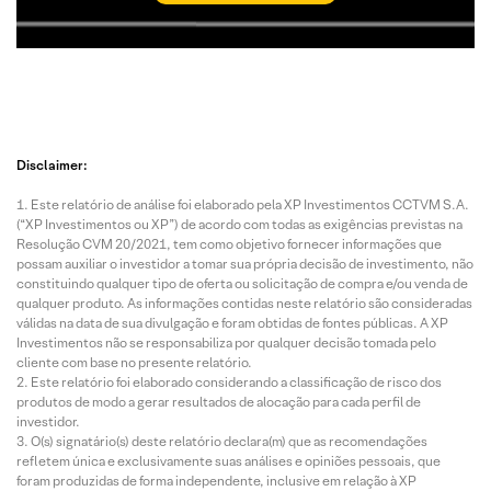
Disclaimer:
Este relatório de análise foi elaborado pela XP Investimentos CCTVM S.A.
(“XP Investimentos ou XP”) de acordo com todas as exigências previstas na
Resolução CVM 20/2021, tem como objetivo fornecer informações que
possam auxiliar o investidor a tomar sua própria decisão de investimento, não
constituindo qualquer tipo de oferta ou solicitação de compra e/ou venda de
qualquer produto. As informações contidas neste relatório são consideradas
válidas na data de sua divulgação e foram obtidas de fontes públicas. A XP
Investimentos não se responsabiliza por qualquer decisão tomada pelo
cliente com base no presente relatório.
Este relatório foi elaborado considerando a classificação de risco dos
produtos de modo a gerar resultados de alocação para cada perfil de
investidor.
O(s) signatário(s) deste relatório declara(m) que as recomendações
refletem única e exclusivamente suas análises e opiniões pessoais, que
foram produzidas de forma independente, inclusive em relação à XP