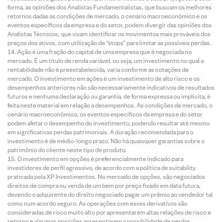
forma, as opiniões dos Analistas Fundamentalistas, que buscam os melhores
retornos dadas as condições de mercado, o cenário macroeconômico e os
eventos específicos da empresa e do setor, podem divergir das opiniões dos
Analistas Técnicos, que visam identificar os movimentos mais prováveis dos
preços dos ativos, com utilização de “stops” para limitar as possíveis perdas.
Ação é uma fração do capital de uma empresa que é negociada no
mercado. É um título de renda variável, ou seja, um investimento no qual a
rentabilidade não é preestabelecida, varia conforme as cotações de
mercado. O investimento em ações é um investimento de alto risco e os
desempenhos anteriores não são necessariamente indicativos de resultados
futuros e nenhuma declaração ou garantia, de forma expressa ou implícita, é
feita neste material em relação a desempenhos. As condições de mercado, o
cenário macroeconômico, os eventos específicos da empresa e do setor
podem afetar o desempenho do investimento, podendo resultar até mesmo
em significativas perdas patrimoniais. A duração recomendada para o
investimento é de médio-longo prazo. Não há quaisquer garantias sobre o
patrimônio do cliente neste tipo de produto.
O investimento em opções é preferencialmente indicado para
investidores de perfil agressivo, de acordo com a política de suitability
praticada pela XP Investimentos. No mercado de opções, são negociados
direitos de compra ou venda de um bem por preço fixado em data futura,
devendo o adquirente do direito negociado pagar um prêmio ao vendedor tal
como num acordo seguro. As operações com esses derivativos são
consideradas de risco muito alto por apresentarem altas relações de risco e
retorno e algumas posições apresentarem a possibilidade de perdas