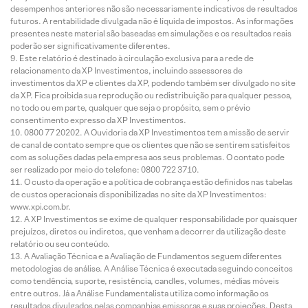
desempenhos anteriores não são necessariamente indicativos de resultados
futuros. A rentabilidade divulgada não é líquida de impostos. As informações
presentes neste material são baseadas em simulações e os resultados reais
poderão ser significativamente diferentes.
Este relatório é destinado à circulação exclusiva para a rede de
relacionamento da XP Investimentos, incluindo assessores de
investimentos da XP e clientes da XP, podendo também ser divulgado no site
da XP. Fica proibida sua reprodução ou redistribuição para qualquer pessoa,
no todo ou em parte, qualquer que seja o propósito, sem o prévio
consentimento expresso da XP Investimentos.
0800 77 20202. A Ouvidoria da XP Investimentos tem a missão de servir
de canal de contato sempre que os clientes que não se sentirem satisfeitos
com as soluções dadas pela empresa aos seus problemas. O contato pode
ser realizado por meio do telefone: 0800 722 3710.
O custo da operação e a política de cobrança estão definidos nas tabelas
de custos operacionais disponibilizadas no site da XP Investimentos:
www.xpi.com.br.
A XP Investimentos se exime de qualquer responsabilidade por quaisquer
prejuízos, diretos ou indiretos, que venham a decorrer da utilização deste
relatório ou seu conteúdo.
A Avaliação Técnica e a Avaliação de Fundamentos seguem diferentes
metodologias de análise. A Análise Técnica é executada seguindo conceitos
como tendência, suporte, resistência, candles, volumes, médias móveis
entre outros. Já a Análise Fundamentalista utiliza como informação os
resultados divulgados pelas companhias emissoras e suas projeções. Desta