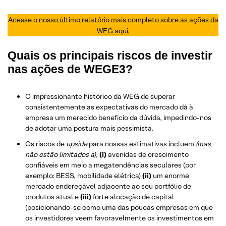
Acesse o nosso último relatório mais completo sobre as ações da
WEG aqui.
Quais os principais riscos de investir
nas ações de WEGE3?
O impressionante histórico da WEG de superar
consistentemente as expectativas do mercado dá à
empresa um merecido benefício da dúvida, impedindo-nos
de adotar uma postura mais pessimista.
Os riscos de
upside
para nossas estimativas incluem
(mas
não estão limitados a)
,
(i)
avenidas de crescimento
confiáveis em meio a megatendências seculares (por
exemplo: BESS, mobilidade elétrica)
(ii)
um enorme
mercado endereçável adjacente ao seu portfólio de
produtos atual e
(iii)
forte alocação de capital
(posicionando-se como uma das poucas empresas em que
os investidores veem favoravelmente os investimentos em