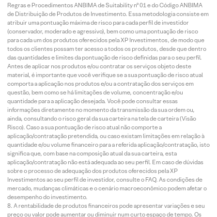
Regras e Procedimentos ANBIMA de Suitability nº 01 e do Código ANBIMA
de Distribuição de Produtos de Investimento. Essa metodologia consiste em
atribuir uma pontuação máxima de risco para cada perfil de investidor
(conservador, moderado e agressivo), bem como uma pontuação de risco
para cada um dos produtos oferecidos pela XP Investimentos, de modo que
todos os clientes possam ter acesso a todos os produtos, desde que dentro
das quantidades e limites da pontuação de risco definidas para o seu perfil.
Antes de aplicar nos produtos e/ou contratar os serviços objeto deste
material, é importante que você verifique se a sua pontuação de risco atual
comporta a aplicação nos produtos e/ou a contratação dos serviços em
questão, bem como se há limitações de volume, concentração e/ou
quantidade para a aplicação desejada. Você pode consultar essas
informações diretamente no momento da transmissão da sua ordem ou,
ainda, consultando o risco geral da sua carteira na tela de carteira (Visão
Risco). Caso a sua pontuação de risco atual não comporte a
aplicação/contratação pretendida, ou caso existam limitações em relação à
quantidade e/ou volume financeiro para a referida aplicação/contratação, isto
significa que, com base na composição atual da sua carteira, esta
aplicação/contratação não está adequada ao seu perfil. Em caso de dúvidas
sobre o processo de adequação dos produtos oferecidos pela XP
Investimentos ao seu perfil de investidor, consulte o FAQ. As condições de
mercado, mudanças climáticas e o cenário macroeconômico podem afetar o
desempenho do investimento.
A rentabilidade de produtos financeiros pode apresentar variações e seu
preço ou valor pode aumentar ou diminuir num curto espaço de tempo. Os