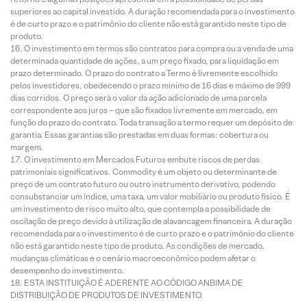
superiores ao capital investido. A duração recomendada para o investimento
é de curto prazo e o patrimônio do cliente não está garantido neste tipo de
produto.
O investimento em termos são contratos para compra ou a venda de uma
determinada quantidade de ações, a um preço fixado, para liquidação em
prazo determinado. O prazo do contrato a Termo é livremente escolhido
pelos investidores, obedecendo o prazo mínimo de 16 dias e máximo de 999
dias corridos. O preço será o valor da ação adicionado de uma parcela
correspondente aos juros – que são fixados livremente em mercado, em
função do prazo do contrato. Toda transação a termo requer um depósito de
garantia. Essas garantias são prestadas em duas formas: cobertura ou
margem.
O investimento em Mercados Futuros embute riscos de perdas
patrimoniais significativos. Commodity é um objeto ou determinante de
preço de um contrato futuro ou outro instrumento derivativo, podendo
consubstanciar um índice, uma taxa, um valor mobiliário ou produto físico. É
um investimento de risco muito alto, que contempla a possibilidade de
oscilação de preço devido à utilização de alavancagem financeira. A duração
recomendada para o investimento é de curto prazo e o patrimônio do cliente
não está garantido neste tipo de produto. As condições de mercado,
mudanças climáticas e o cenário macroeconômico podem afetar o
desempenho do investimento.
ESTA INSTITUIÇÃO É ADERENTE AO CÓDIGO ANBIMA DE
DISTRIBUIÇÃO DE PRODUTOS DE INVESTIMENTO.