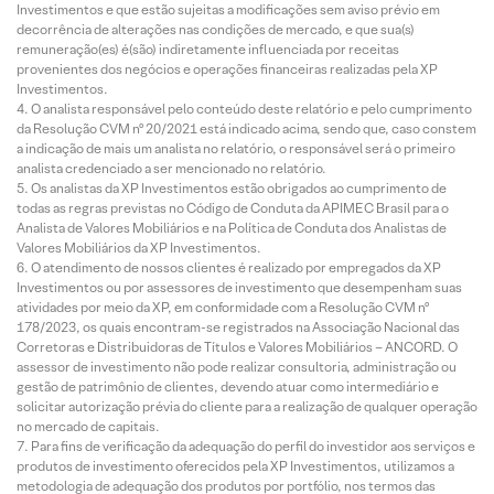
Investimentos e que estão sujeitas a modificações sem aviso prévio em
decorrência de alterações nas condições de mercado, e que sua(s)
remuneração(es) é(são) indiretamente influenciada por receitas
provenientes dos negócios e operações financeiras realizadas pela XP
Investimentos.
O analista responsável pelo conteúdo deste relatório e pelo cumprimento
da Resolução CVM nº 20/2021 está indicado acima, sendo que, caso constem
a indicação de mais um analista no relatório, o responsável será o primeiro
analista credenciado a ser mencionado no relatório.
Os analistas da XP Investimentos estão obrigados ao cumprimento de
todas as regras previstas no Código de Conduta da APIMEC Brasil para o
Analista de Valores Mobiliários e na Política de Conduta dos Analistas de
Valores Mobiliários da XP Investimentos.
O atendimento de nossos clientes é realizado por empregados da XP
Investimentos ou por assessores de investimento que desempenham suas
atividades por meio da XP, em conformidade com a Resolução CVM nº
178/2023, os quais encontram-se registrados na Associação Nacional das
Corretoras e Distribuidoras de Títulos e Valores Mobiliários – ANCORD. O
assessor de investimento não pode realizar consultoria, administração ou
gestão de patrimônio de clientes, devendo atuar como intermediário e
solicitar autorização prévia do cliente para a realização de qualquer operação
no mercado de capitais.
Para fins de verificação da adequação do perfil do investidor aos serviços e
produtos de investimento oferecidos pela XP Investimentos, utilizamos a
metodologia de adequação dos produtos por portfólio, nos termos das