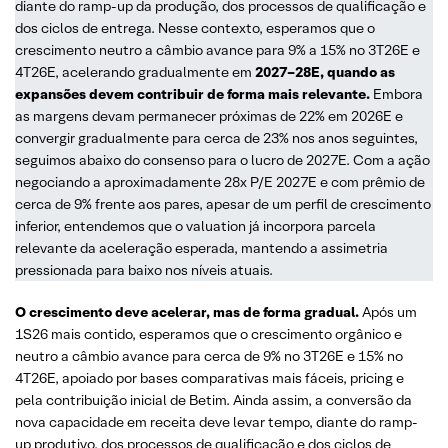
diante do ramp-up da produção, dos processos de qualificação e
dos ciclos de entrega. Nesse contexto, esperamos que o
crescimento neutro a câmbio avance para 9% a 15% no 3T26E e
4T26E, acelerando gradualmente em
2027–28E, quando as
expansões devem contribuir de forma mais relevante.
Embora
as margens devam permanecer próximas de 22% em 2026E e
convergir gradualmente para cerca de 23% nos anos seguintes,
seguimos abaixo do consenso para o lucro de 2027E. Com a ação
negociando a aproximadamente 28x P/E 2027E e com prêmio de
cerca de 9% frente aos pares, apesar de um perfil de crescimento
inferior, entendemos que o valuation já incorpora parcela
relevante da aceleração esperada, mantendo a assimetria
pressionada para baixo nos níveis atuais.
O crescimento deve acelerar, mas de forma gradual.
Após um
1S26 mais contido, esperamos que o crescimento orgânico e
neutro a câmbio avance para cerca de 9% no 3T26E e 15% no
4T26E, apoiado por bases comparativas mais fáceis, pricing e
pela contribuição inicial de Betim. Ainda assim, a conversão da
nova capacidade em receita deve levar tempo, diante do ramp-
up produtivo, dos processos de qualificação e dos ciclos de