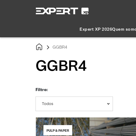
Expert XP 2026
Quem som
GGBR4
GGBR4
Filtro:
Todos
PULP & PAPER