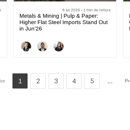
a
6 Jul 2026 • 1 min de leitura
Metals & Mining | Pulp & Paper:
Higher Flat Steel Imports Stand Out
in Jun’26
1
2
3
4
5
...
ior
Pr