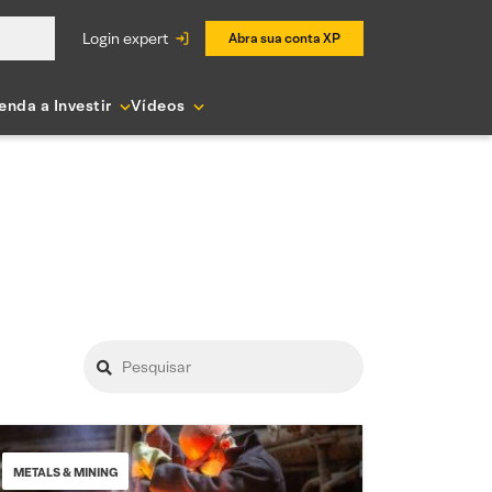
login expert
Abra sua conta XP
enda a Investir
Vídeos
METALS & MINING