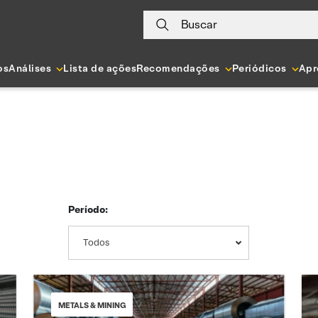
Buscar
os
Análises
Lista de ações
Recomendações
Periódicos
Apr
Período:
Todos
METALS & MINING