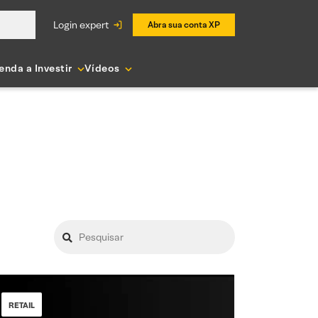
login expert
Abra sua conta XP
enda a Investir
Vídeos
RETAIL