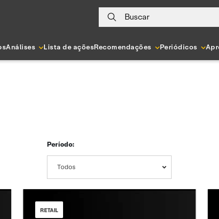
Buscar
os
Análises
Lista de ações
Recomendações
Periódicos
Apr
Período:
Todos
RETAIL