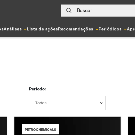
Buscar
os
Análises
Lista de ações
Recomendações
Periódicos
Apr
Período:
Todos
PETROCHEMICALS