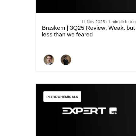
11 Nov 2025 • 1 min de leitur
Braskem | 3Q25 Review: Weak, but
less than we feared
PETROCHEMICALS