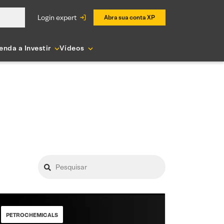
login expert
Abra sua conta XP
enda a Investir
Vídeos
PETROCHEMICALS