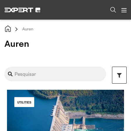
Auren
Auren
UTILITIES