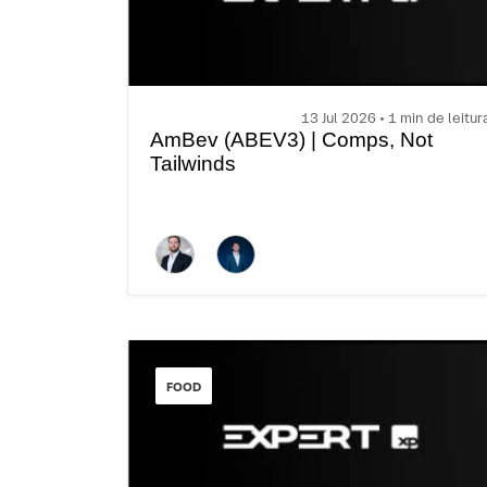
13 Jul 2026 • 1 min de leitur
AmBev (ABEV3) | Comps, Not
Tailwinds
FOOD