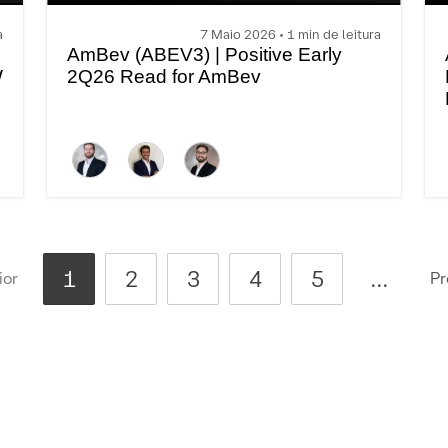
a
7 Maio 2026 • 1 min de leitura
AmBev (ABEV3) | Positive Early
W
2Q26 Read for AmBev
1
2
3
4
5
...
ior
Pr