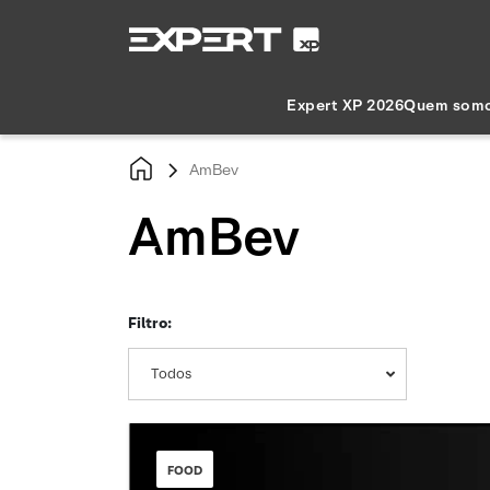
Expert XP 2026
Quem som
AmBev
AmBev
Filtro:
Todos
FOOD