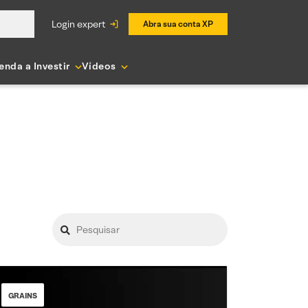
login expert
Abra sua conta XP
enda a Investir
Vídeos
GRAINS