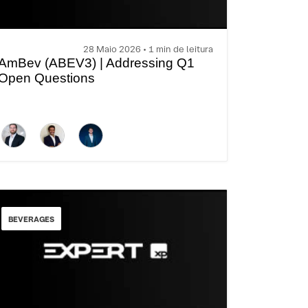
28 Maio 2026 • 1 min de leitura
AmBev (ABEV3) | Addressing Q1
Open Questions
BEVERAGES