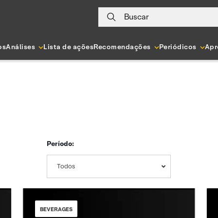
Buscar
os
Análises
Lista de ações
Recomendações
Periódicos
Apr
Período:
Todos
BEVERAGES