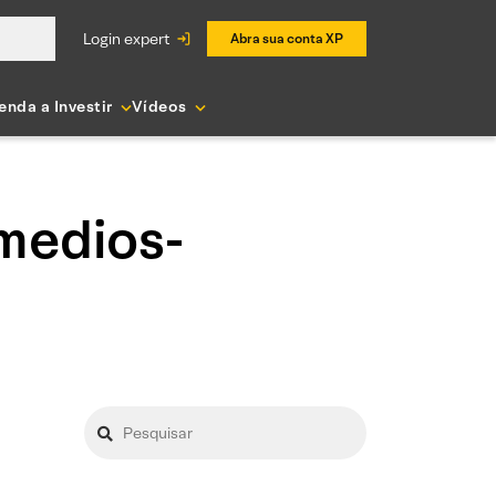
login expert
Abra sua conta XP
enda a Investir
Vídeos
medios-