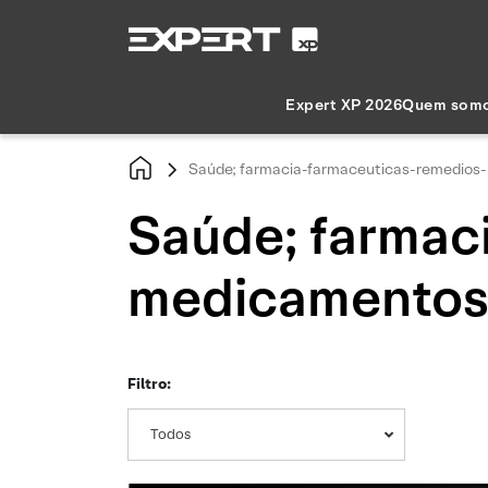
Expert XP 2026
Quem som
Saúde; farmacia-farmaceuticas-remedio
Saúde; farmac
medicamento
Filtro:
Todos