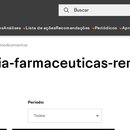
Buscar
os
Análises
Lista de ações
Recomendações
Periódicos
Apr
s-medicamentos
ia-farmaceuticas-re
s
Período:
Todos