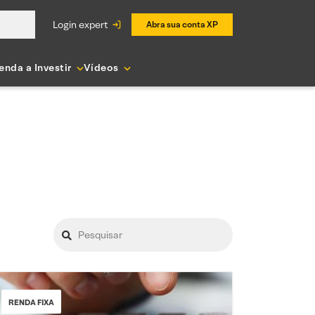
login expert
Abra sua conta XP
enda a Investir
Vídeos
RENDA FIXA