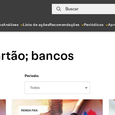
Buscar
os
Análises
Lista de ações
Recomendações
Periódicos
Apr
rtão; bancos
Período:
Todos
RENDA FIXA