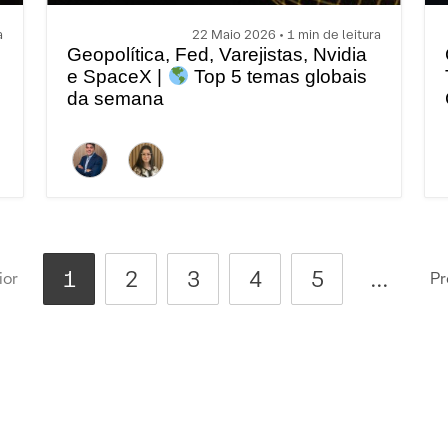
a
22 Maio 2026 • 1 min de leitura
Geopolítica, Fed, Varejistas, Nvidia
e SpaceX |
Top 5 temas globais
da semana
1
2
3
4
5
...
ior
Pr