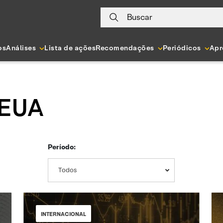
Buscar
os
Análises
Lista de ações
Recomendações
Periódicos
Apr
 EUA
Período:
Todos
INTERNACIONAL