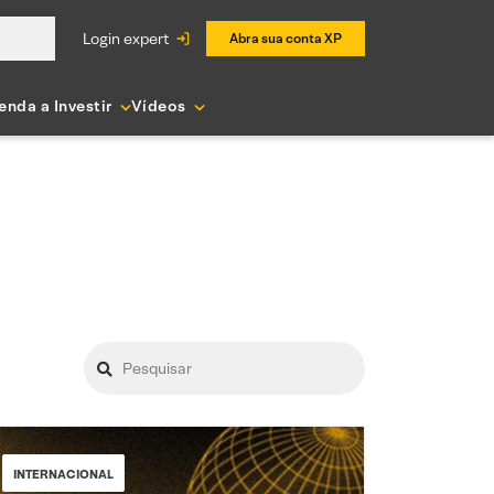
login expert
Abra sua conta XP
enda a Investir
Vídeos
INTERNACIONAL