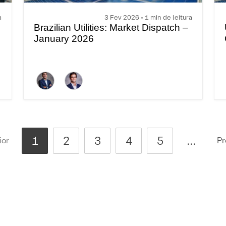
a
3 Fev 2026 • 1 min de leitura
Brazilian Utilities: Market Dispatch –
January 2026
1
2
3
4
5
...
ior
Pr