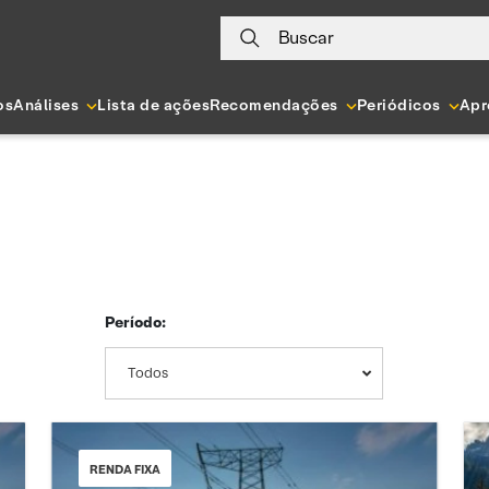
Buscar
os
Análises
Lista de ações
Recomendações
Periódicos
Apr
Período:
Todos
RENDA FIXA