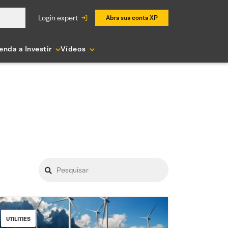
login expert
Abra sua conta XP
enda a Investir
Vídeos
UTILITIES