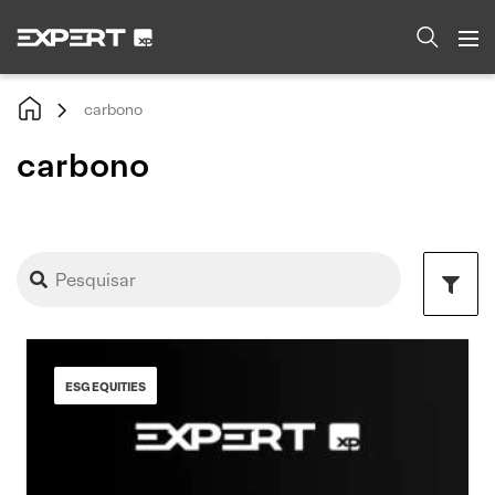
carbono
carbono
ESG EQUITIES