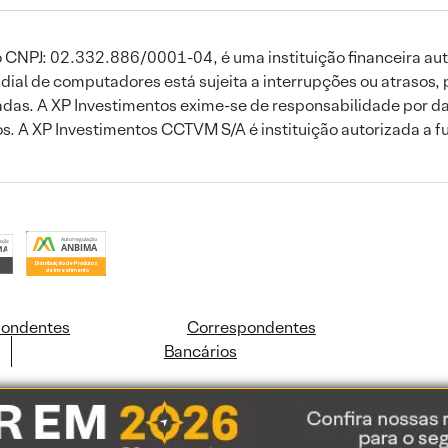
 CNPJ: 02.332.886/0001-04, é uma instituição financeira aut
ial de computadores está sujeita a interrupções ou atrasos, 
das. A XP Investimentos exime-se de responsabilidade por dan
ros. A XP Investimentos CCTVM S/A é instituição autorizada a f
pondentes
Correspondentes
Bancários
ookies e dados pessoais de acordo com a nossa
Política de Cookies
e a nossa
Polític