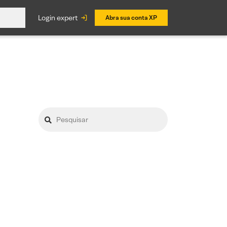
login expert
Abra sua conta XP