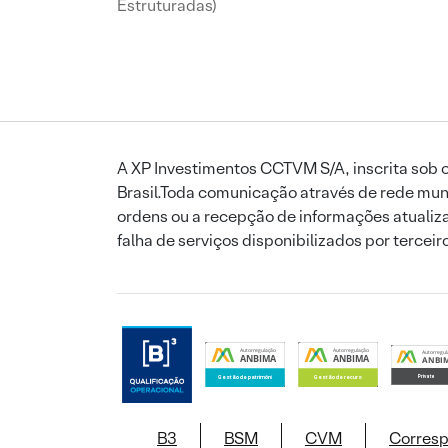
Estruturadas)
A XP Investimentos CCTVM S/A, inscrita sob o
Brasil.Toda comunicação através de rede mund
ordens ou a recepção de informações atualiza
falha de serviços disponibilizados por tercei
B3
BSM
CVM
Corres