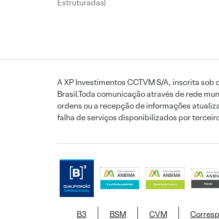
Estruturadas)
A XP Investimentos CCTVM S/A, inscrita sob o
Brasil.Toda comunicação através de rede mund
ordens ou a recepção de informações atualiza
falha de serviços disponibilizados por tercei
B3
BSM
CVM
Corres