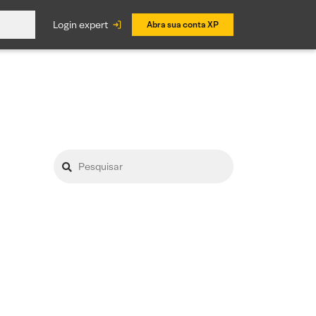
login expert
Abra sua conta XP