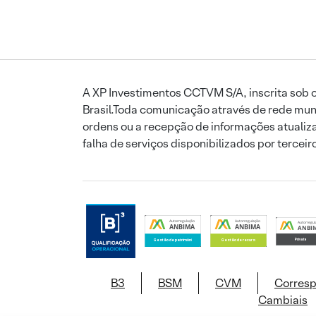
A XP Investimentos CCTVM S/A, inscrita sob o
Brasil.Toda comunicação através de rede mund
ordens ou a recepção de informações atualiza
falha de serviços disponibilizados por tercei
B3
BSM
CVM
Corres
Cambiais