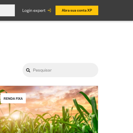
login expert
Abra sua conta XP
RENDA FIXA