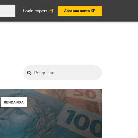
login expert
Abra sua conta XP
RENDA FIXA