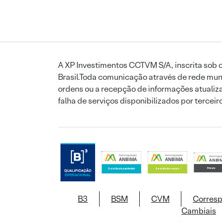
A XP Investimentos CCTVM S/A, inscrita sob o
Brasil.Toda comunicação através de rede mund
ordens ou a recepção de informações atualiza
falha de serviços disponibilizados por tercei
B3
BSM
CVM
Corres
Cambiais