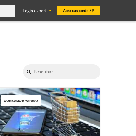
login expert
Abra sua conta XP
CONSUMO E VAREJO