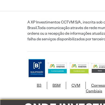
A XP Investimentos CCTVM S/A, inscrita sob o
Brasil.Toda comunicação através de rede mund
ordens ou a recepção de informações atualiza
falha de serviços disponibilizados por tercei
B3
BSM
CVM
Corres
Cambiais