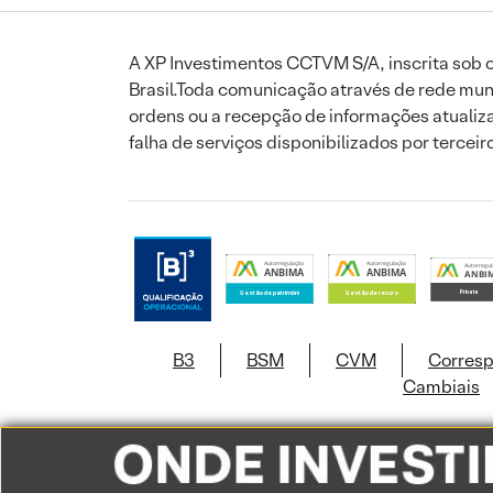
A XP Investimentos CCTVM S/A, inscrita sob o
Brasil.Toda comunicação através de rede mund
ordens ou a recepção de informações atualiza
falha de serviços disponibilizados por tercei
B3
BSM
CVM
Corres
Cambiais
Este site usa c