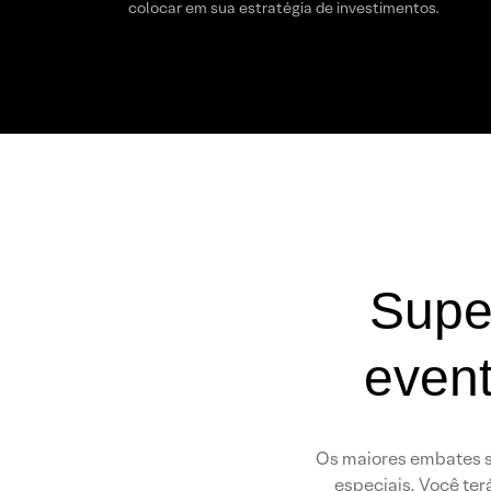
colocar em sua estratégia de investimentos.
Supe
event
Os maiores embates se
especiais. Você ter