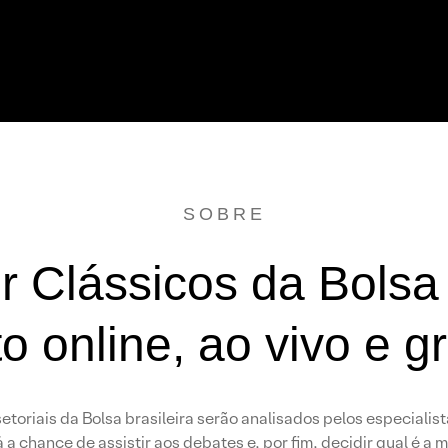
SOBRE
r Clássicos da Bolsa
o online, ao vivo e gr
toriais da Bolsa brasileira serão analisados pelos especialis
á a chance de assistir aos debates e, por fim, decidir qual é a