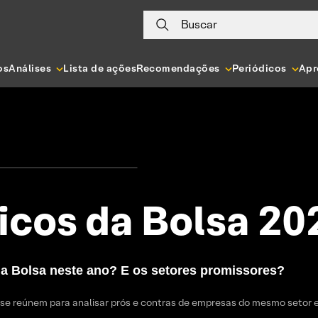
Buscar
os
Análises
Lista de ações
Recomendações
Periódicos
Apr
icos da Bolsa 20
a Bolsa neste ano? E os setores promissores?
o se reúnem para analisar prós e contras de empresas do mesmo setor e