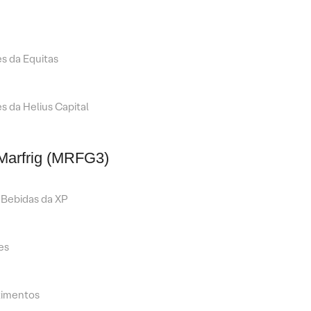
es da Equitas
s da Helius Capital
Marfrig (MRFG3)
 Bebidas da XP
es
timentos