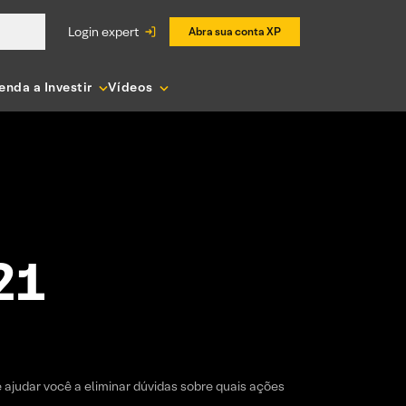
login expert
Abra sua conta XP
enda a Investir
Vídeos
21
 ajudar você a eliminar dúvidas sobre quais ações