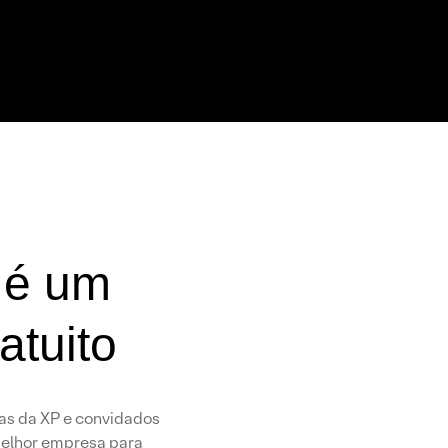
 é um
atuito
tas da XP e convidados
 melhor empresa para