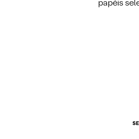
papéis sel
SE