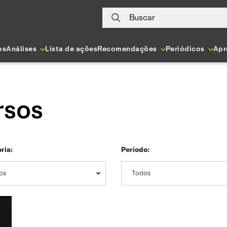
Buscar
os
Análises
Lista de ações
Recomendações
Periódicos
Apr
rsos
ria:
Período:
os
Todos