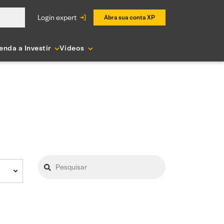
login expert
Abra sua conta XP
enda a Investir
Vídeos