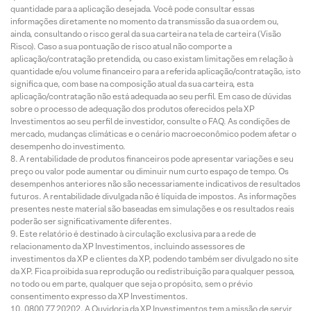
quantidade para a aplicação desejada. Você pode consultar essas
informações diretamente no momento da transmissão da sua ordem ou,
ainda, consultando o risco geral da sua carteira na tela de carteira (Visão
Risco). Caso a sua pontuação de risco atual não comporte a
aplicação/contratação pretendida, ou caso existam limitações em relação à
quantidade e/ou volume financeiro para a referida aplicação/contratação, isto
significa que, com base na composição atual da sua carteira, esta
aplicação/contratação não está adequada ao seu perfil. Em caso de dúvidas
sobre o processo de adequação dos produtos oferecidos pela XP
Investimentos ao seu perfil de investidor, consulte o FAQ. As condições de
mercado, mudanças climáticas e o cenário macroeconômico podem afetar o
desempenho do investimento.
A rentabilidade de produtos financeiros pode apresentar variações e seu
preço ou valor pode aumentar ou diminuir num curto espaço de tempo. Os
desempenhos anteriores não são necessariamente indicativos de resultados
futuros. A rentabilidade divulgada não é líquida de impostos. As informações
presentes neste material são baseadas em simulações e os resultados reais
poderão ser significativamente diferentes.
Este relatório é destinado à circulação exclusiva para a rede de
relacionamento da XP Investimentos, incluindo assessores de
investimentos da XP e clientes da XP, podendo também ser divulgado no site
da XP. Fica proibida sua reprodução ou redistribuição para qualquer pessoa,
no todo ou em parte, qualquer que seja o propósito, sem o prévio
consentimento expresso da XP Investimentos.
0800 77 20202. A Ouvidoria da XP Investimentos tem a missão de servir