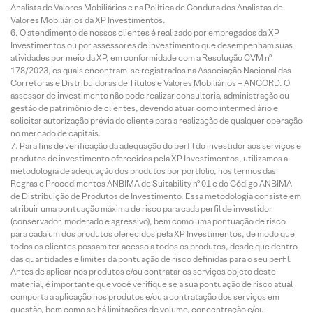
Analista de Valores Mobiliários e na Política de Conduta dos Analistas de
Valores Mobiliários da XP Investimentos.
O atendimento de nossos clientes é realizado por empregados da XP
Investimentos ou por assessores de investimento que desempenham suas
atividades por meio da XP, em conformidade com a Resolução CVM nº
178/2023, os quais encontram-se registrados na Associação Nacional das
Corretoras e Distribuidoras de Títulos e Valores Mobiliários – ANCORD. O
assessor de investimento não pode realizar consultoria, administração ou
gestão de patrimônio de clientes, devendo atuar como intermediário e
solicitar autorização prévia do cliente para a realização de qualquer operação
no mercado de capitais.
Para fins de verificação da adequação do perfil do investidor aos serviços e
produtos de investimento oferecidos pela XP Investimentos, utilizamos a
metodologia de adequação dos produtos por portfólio, nos termos das
Regras e Procedimentos ANBIMA de Suitability nº 01 e do Código ANBIMA
de Distribuição de Produtos de Investimento. Essa metodologia consiste em
atribuir uma pontuação máxima de risco para cada perfil de investidor
(conservador, moderado e agressivo), bem como uma pontuação de risco
para cada um dos produtos oferecidos pela XP Investimentos, de modo que
todos os clientes possam ter acesso a todos os produtos, desde que dentro
das quantidades e limites da pontuação de risco definidas para o seu perfil.
Antes de aplicar nos produtos e/ou contratar os serviços objeto deste
material, é importante que você verifique se a sua pontuação de risco atual
comporta a aplicação nos produtos e/ou a contratação dos serviços em
questão, bem como se há limitações de volume, concentração e/ou