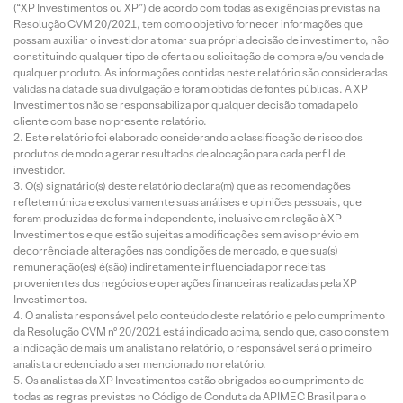
(“XP Investimentos ou XP”) de acordo com todas as exigências previstas na
Resolução CVM 20/2021, tem como objetivo fornecer informações que
possam auxiliar o investidor a tomar sua própria decisão de investimento, não
constituindo qualquer tipo de oferta ou solicitação de compra e/ou venda de
qualquer produto. As informações contidas neste relatório são consideradas
válidas na data de sua divulgação e foram obtidas de fontes públicas. A XP
Investimentos não se responsabiliza por qualquer decisão tomada pelo
cliente com base no presente relatório.
Este relatório foi elaborado considerando a classificação de risco dos
produtos de modo a gerar resultados de alocação para cada perfil de
investidor.
O(s) signatário(s) deste relatório declara(m) que as recomendações
refletem única e exclusivamente suas análises e opiniões pessoais, que
foram produzidas de forma independente, inclusive em relação à XP
Investimentos e que estão sujeitas a modificações sem aviso prévio em
decorrência de alterações nas condições de mercado, e que sua(s)
remuneração(es) é(são) indiretamente influenciada por receitas
provenientes dos negócios e operações financeiras realizadas pela XP
Investimentos.
O analista responsável pelo conteúdo deste relatório e pelo cumprimento
da Resolução CVM nº 20/2021 está indicado acima, sendo que, caso constem
a indicação de mais um analista no relatório, o responsável será o primeiro
analista credenciado a ser mencionado no relatório.
Os analistas da XP Investimentos estão obrigados ao cumprimento de
todas as regras previstas no Código de Conduta da APIMEC Brasil para o