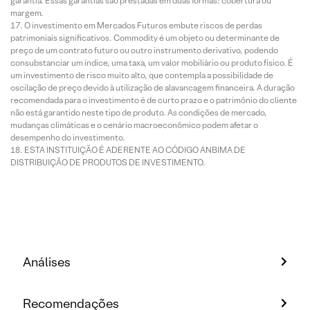
garantia. Essas garantias são prestadas em duas formas: cobertura ou
margem.
O investimento em Mercados Futuros embute riscos de perdas
patrimoniais significativos. Commodity é um objeto ou determinante de
preço de um contrato futuro ou outro instrumento derivativo, podendo
consubstanciar um índice, uma taxa, um valor mobiliário ou produto físico. É
um investimento de risco muito alto, que contempla a possibilidade de
oscilação de preço devido à utilização de alavancagem financeira. A duração
recomendada para o investimento é de curto prazo e o patrimônio do cliente
não está garantido neste tipo de produto. As condições de mercado,
mudanças climáticas e o cenário macroeconômico podem afetar o
desempenho do investimento.
ESTA INSTITUIÇÃO É ADERENTE AO CÓDIGO ANBIMA DE
DISTRIBUIÇÃO DE PRODUTOS DE INVESTIMENTO.
Análises
Recomendações