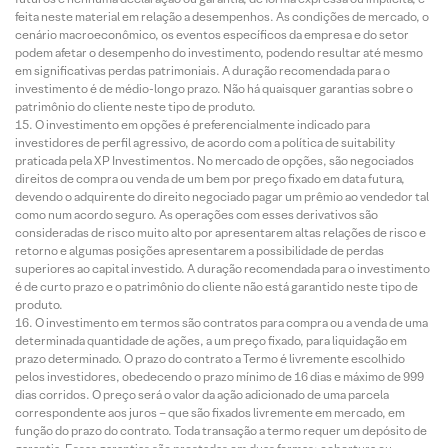
feita neste material em relação a desempenhos. As condições de mercado, o
cenário macroeconômico, os eventos específicos da empresa e do setor
podem afetar o desempenho do investimento, podendo resultar até mesmo
em significativas perdas patrimoniais. A duração recomendada para o
investimento é de médio-longo prazo. Não há quaisquer garantias sobre o
patrimônio do cliente neste tipo de produto.
O investimento em opções é preferencialmente indicado para
investidores de perfil agressivo, de acordo com a política de suitability
praticada pela XP Investimentos. No mercado de opções, são negociados
direitos de compra ou venda de um bem por preço fixado em data futura,
devendo o adquirente do direito negociado pagar um prêmio ao vendedor tal
como num acordo seguro. As operações com esses derivativos são
consideradas de risco muito alto por apresentarem altas relações de risco e
retorno e algumas posições apresentarem a possibilidade de perdas
superiores ao capital investido. A duração recomendada para o investimento
é de curto prazo e o patrimônio do cliente não está garantido neste tipo de
produto.
O investimento em termos são contratos para compra ou a venda de uma
determinada quantidade de ações, a um preço fixado, para liquidação em
prazo determinado. O prazo do contrato a Termo é livremente escolhido
pelos investidores, obedecendo o prazo mínimo de 16 dias e máximo de 999
dias corridos. O preço será o valor da ação adicionado de uma parcela
correspondente aos juros – que são fixados livremente em mercado, em
função do prazo do contrato. Toda transação a termo requer um depósito de