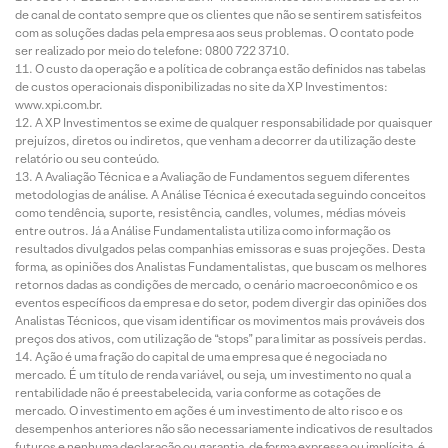
de canal de contato sempre que os clientes que não se sentirem satisfeitos
com as soluções dadas pela empresa aos seus problemas. O contato pode
ser realizado por meio do telefone: 0800 722 3710.
O custo da operação e a política de cobrança estão definidos nas tabelas
de custos operacionais disponibilizadas no site da XP Investimentos:
www.xpi.com.br.
A XP Investimentos se exime de qualquer responsabilidade por quaisquer
prejuízos, diretos ou indiretos, que venham a decorrer da utilização deste
relatório ou seu conteúdo.
A Avaliação Técnica e a Avaliação de Fundamentos seguem diferentes
metodologias de análise. A Análise Técnica é executada seguindo conceitos
como tendência, suporte, resistência, candles, volumes, médias móveis
entre outros. Já a Análise Fundamentalista utiliza como informação os
resultados divulgados pelas companhias emissoras e suas projeções. Desta
forma, as opiniões dos Analistas Fundamentalistas, que buscam os melhores
retornos dadas as condições de mercado, o cenário macroeconômico e os
eventos específicos da empresa e do setor, podem divergir das opiniões dos
Analistas Técnicos, que visam identificar os movimentos mais prováveis dos
preços dos ativos, com utilização de “stops” para limitar as possíveis perdas.
Ação é uma fração do capital de uma empresa que é negociada no
mercado. É um título de renda variável, ou seja, um investimento no qual a
rentabilidade não é preestabelecida, varia conforme as cotações de
mercado. O investimento em ações é um investimento de alto risco e os
desempenhos anteriores não são necessariamente indicativos de resultados
futuros e nenhuma declaração ou garantia, de forma expressa ou implícita, é