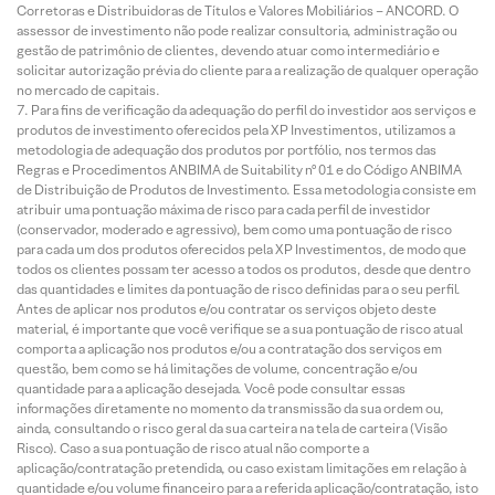
Corretoras e Distribuidoras de Títulos e Valores Mobiliários – ANCORD. O
assessor de investimento não pode realizar consultoria, administração ou
gestão de patrimônio de clientes, devendo atuar como intermediário e
solicitar autorização prévia do cliente para a realização de qualquer operação
no mercado de capitais.
Para fins de verificação da adequação do perfil do investidor aos serviços e
produtos de investimento oferecidos pela XP Investimentos, utilizamos a
metodologia de adequação dos produtos por portfólio, nos termos das
Regras e Procedimentos ANBIMA de Suitability nº 01 e do Código ANBIMA
de Distribuição de Produtos de Investimento. Essa metodologia consiste em
atribuir uma pontuação máxima de risco para cada perfil de investidor
(conservador, moderado e agressivo), bem como uma pontuação de risco
para cada um dos produtos oferecidos pela XP Investimentos, de modo que
todos os clientes possam ter acesso a todos os produtos, desde que dentro
das quantidades e limites da pontuação de risco definidas para o seu perfil.
Antes de aplicar nos produtos e/ou contratar os serviços objeto deste
material, é importante que você verifique se a sua pontuação de risco atual
comporta a aplicação nos produtos e/ou a contratação dos serviços em
questão, bem como se há limitações de volume, concentração e/ou
quantidade para a aplicação desejada. Você pode consultar essas
informações diretamente no momento da transmissão da sua ordem ou,
ainda, consultando o risco geral da sua carteira na tela de carteira (Visão
Risco). Caso a sua pontuação de risco atual não comporte a
aplicação/contratação pretendida, ou caso existam limitações em relação à
quantidade e/ou volume financeiro para a referida aplicação/contratação, isto