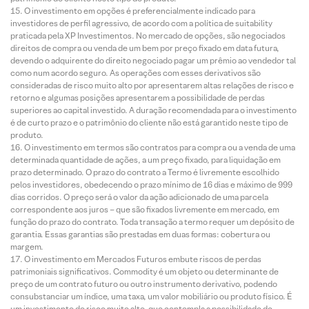
O investimento em opções é preferencialmente indicado para
investidores de perfil agressivo, de acordo com a política de suitability
praticada pela XP Investimentos. No mercado de opções, são negociados
direitos de compra ou venda de um bem por preço fixado em data futura,
devendo o adquirente do direito negociado pagar um prêmio ao vendedor tal
como num acordo seguro. As operações com esses derivativos são
consideradas de risco muito alto por apresentarem altas relações de risco e
retorno e algumas posições apresentarem a possibilidade de perdas
superiores ao capital investido. A duração recomendada para o investimento
é de curto prazo e o patrimônio do cliente não está garantido neste tipo de
produto.
O investimento em termos são contratos para compra ou a venda de uma
determinada quantidade de ações, a um preço fixado, para liquidação em
prazo determinado. O prazo do contrato a Termo é livremente escolhido
pelos investidores, obedecendo o prazo mínimo de 16 dias e máximo de 999
dias corridos. O preço será o valor da ação adicionado de uma parcela
correspondente aos juros – que são fixados livremente em mercado, em
função do prazo do contrato. Toda transação a termo requer um depósito de
garantia. Essas garantias são prestadas em duas formas: cobertura ou
margem.
O investimento em Mercados Futuros embute riscos de perdas
patrimoniais significativos. Commodity é um objeto ou determinante de
preço de um contrato futuro ou outro instrumento derivativo, podendo
consubstanciar um índice, uma taxa, um valor mobiliário ou produto físico. É
um investimento de risco muito alto, que contempla a possibilidade de