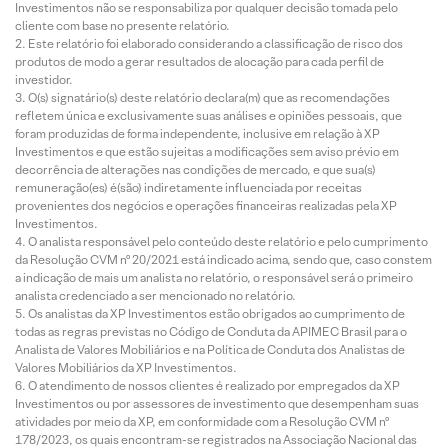
Investimentos não se responsabiliza por qualquer decisão tomada pelo
cliente com base no presente relatório.
Este relatório foi elaborado considerando a classificação de risco dos
produtos de modo a gerar resultados de alocação para cada perfil de
investidor.
O(s) signatário(s) deste relatório declara(m) que as recomendações
refletem única e exclusivamente suas análises e opiniões pessoais, que
foram produzidas de forma independente, inclusive em relação à XP
Investimentos e que estão sujeitas a modificações sem aviso prévio em
decorrência de alterações nas condições de mercado, e que sua(s)
remuneração(es) é(são) indiretamente influenciada por receitas
provenientes dos negócios e operações financeiras realizadas pela XP
Investimentos.
O analista responsável pelo conteúdo deste relatório e pelo cumprimento
da Resolução CVM nº 20/2021 está indicado acima, sendo que, caso constem
a indicação de mais um analista no relatório, o responsável será o primeiro
analista credenciado a ser mencionado no relatório.
Os analistas da XP Investimentos estão obrigados ao cumprimento de
todas as regras previstas no Código de Conduta da APIMEC Brasil para o
Analista de Valores Mobiliários e na Política de Conduta dos Analistas de
Valores Mobiliários da XP Investimentos.
O atendimento de nossos clientes é realizado por empregados da XP
Investimentos ou por assessores de investimento que desempenham suas
atividades por meio da XP, em conformidade com a Resolução CVM nº
178/2023, os quais encontram-se registrados na Associação Nacional das