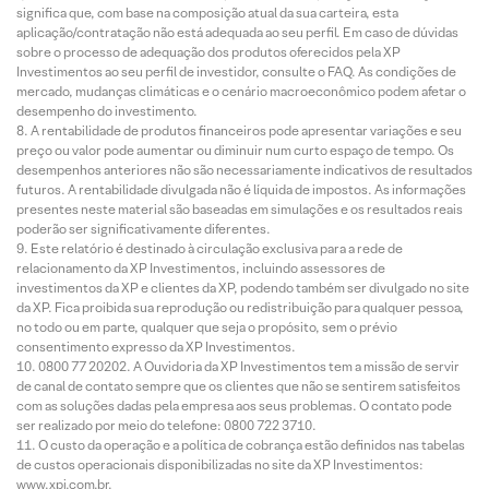
significa que, com base na composição atual da sua carteira, esta
aplicação/contratação não está adequada ao seu perfil. Em caso de dúvidas
sobre o processo de adequação dos produtos oferecidos pela XP
Investimentos ao seu perfil de investidor, consulte o FAQ. As condições de
mercado, mudanças climáticas e o cenário macroeconômico podem afetar o
desempenho do investimento.
A rentabilidade de produtos financeiros pode apresentar variações e seu
preço ou valor pode aumentar ou diminuir num curto espaço de tempo. Os
desempenhos anteriores não são necessariamente indicativos de resultados
futuros. A rentabilidade divulgada não é líquida de impostos. As informações
presentes neste material são baseadas em simulações e os resultados reais
poderão ser significativamente diferentes.
Este relatório é destinado à circulação exclusiva para a rede de
relacionamento da XP Investimentos, incluindo assessores de
investimentos da XP e clientes da XP, podendo também ser divulgado no site
da XP. Fica proibida sua reprodução ou redistribuição para qualquer pessoa,
no todo ou em parte, qualquer que seja o propósito, sem o prévio
consentimento expresso da XP Investimentos.
0800 77 20202. A Ouvidoria da XP Investimentos tem a missão de servir
de canal de contato sempre que os clientes que não se sentirem satisfeitos
com as soluções dadas pela empresa aos seus problemas. O contato pode
ser realizado por meio do telefone: 0800 722 3710.
O custo da operação e a política de cobrança estão definidos nas tabelas
de custos operacionais disponibilizadas no site da XP Investimentos:
www.xpi.com.br.