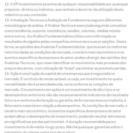
A XP Investimentos se exime de qualquer responsabilidade por quaisquer
prejuízos, diretos ou indiretos, que venham a decorrer da utilização deste
relatório ou seu conteúdo.
A Avaliação Técnica e a Avaliação de Fundamentos seguem diferentes
metodologias de análise. A Análise Técnica é executada seguindo conceitos
como tendência, suporte, resistência, candles, volumes, médias móveis
entre outros. Já a Análise Fundamentalista utiliza como informação os
resultados divulgados pelas companhias emissoras e suas projeções. Desta
forma, as opiniões dos Analistas Fundamentalistas, que buscam os melhores
retornos dadas as condições de mercado, o cenário macroeconômico e os
eventos específicos da empresa e do setor, podem divergir das opiniões dos
Analistas Técnicos, que visam identificar os movimentos mais prováveis dos
preços dos ativos, com utilização de “stops” para limitar as possíveis perdas.
Ação é uma fração do capital de uma empresa que é negociada no
mercado. É um título de renda variável, ou seja, um investimento no qual a
rentabilidade não é preestabelecida, varia conforme as cotações de
mercado. O investimento em ações é um investimento de alto risco e os
desempenhos anteriores não são necessariamente indicativos de resultados
futuros e nenhuma declaração ou garantia, de forma expressa ou implícita, é
feita neste material em relação a desempenhos. As condições de mercado, o
cenário macroeconômico, os eventos específicos da empresa e do setor
podem afetar o desempenho do investimento, podendo resultar até mesmo
em significativas perdas patrimoniais. A duração recomendada para o
investimento é de médio-longo prazo. Não há quaisquer garantias sobre o
patrimônio do cliente neste tipo de produto.