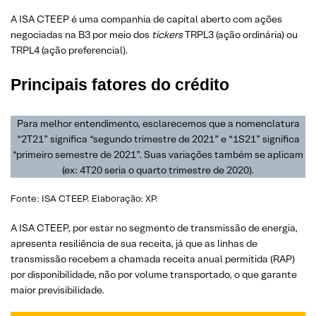
A ISA CTEEP é uma companhia de capital aberto com ações
negociadas na B3 por meio dos
tickers
TRPL3 (ação ordinária) ou
TRPL4 (ação preferencial).
Principais fatores do crédito
Para melhor entendimento, esclarecemos que a nomenclatura
“2T21” significa “segundo trimestre de 2021” e “1S21” significa
“primeiro semestre de 2021”. Suas variações também se aplicam
(ex: 4T20 seria o quarto trimestre de 2020).
Fonte: ISA CTEEP. Elaboração: XP.
A ISA CTEEP, por estar no segmento de transmissão de energia,
apresenta resiliência de sua receita, já que as linhas de
transmissão recebem a chamada receita anual permitida (RAP)
por disponibilidade, não por volume transportado, o que garante
maior previsibilidade.