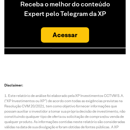
Receba o melhor do conteúdo
Expert pelo Telegram da XP
Acessar
Disclaimer:
Este relatório de análise foi elaborado pela XP Investimentos CCTVM S.A.
(“XP Investimentos ou XP”) de acordo com todas as exigências previstas na
Resolução CVM 20/2021, tem como objetivo fornecer informações que
possam auxiliar o investidor a tomar sua própria decisão de investimento, não
constituindo qualquer tipo de oferta ou solicitação de compra e/ou venda de
qualquer produto. As informações contidas neste relatório são consideradas
válidas na data de sua divulgação e foram obtidas de fontes públicas. A XP