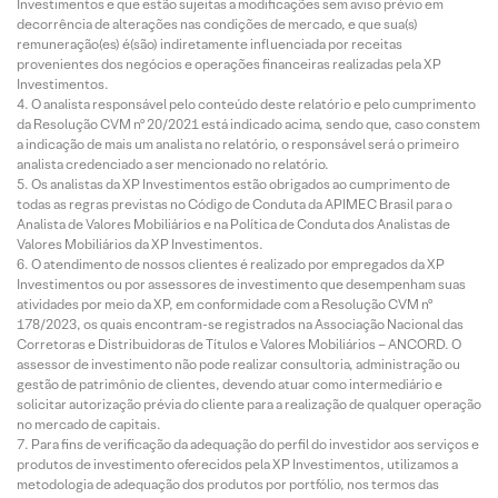
Investimentos e que estão sujeitas a modificações sem aviso prévio em
decorrência de alterações nas condições de mercado, e que sua(s)
remuneração(es) é(são) indiretamente influenciada por receitas
provenientes dos negócios e operações financeiras realizadas pela XP
Investimentos.
O analista responsável pelo conteúdo deste relatório e pelo cumprimento
da Resolução CVM nº 20/2021 está indicado acima, sendo que, caso constem
a indicação de mais um analista no relatório, o responsável será o primeiro
analista credenciado a ser mencionado no relatório.
Os analistas da XP Investimentos estão obrigados ao cumprimento de
todas as regras previstas no Código de Conduta da APIMEC Brasil para o
Analista de Valores Mobiliários e na Política de Conduta dos Analistas de
Valores Mobiliários da XP Investimentos.
O atendimento de nossos clientes é realizado por empregados da XP
Investimentos ou por assessores de investimento que desempenham suas
atividades por meio da XP, em conformidade com a Resolução CVM nº
178/2023, os quais encontram-se registrados na Associação Nacional das
Corretoras e Distribuidoras de Títulos e Valores Mobiliários – ANCORD. O
assessor de investimento não pode realizar consultoria, administração ou
gestão de patrimônio de clientes, devendo atuar como intermediário e
solicitar autorização prévia do cliente para a realização de qualquer operação
no mercado de capitais.
Para fins de verificação da adequação do perfil do investidor aos serviços e
produtos de investimento oferecidos pela XP Investimentos, utilizamos a
metodologia de adequação dos produtos por portfólio, nos termos das