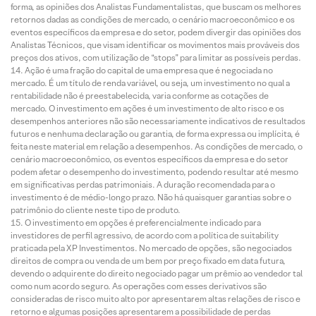
forma, as opiniões dos Analistas Fundamentalistas, que buscam os melhores
retornos dadas as condições de mercado, o cenário macroeconômico e os
eventos específicos da empresa e do setor, podem divergir das opiniões dos
Analistas Técnicos, que visam identificar os movimentos mais prováveis dos
preços dos ativos, com utilização de “stops” para limitar as possíveis perdas.
Ação é uma fração do capital de uma empresa que é negociada no
mercado. É um título de renda variável, ou seja, um investimento no qual a
rentabilidade não é preestabelecida, varia conforme as cotações de
mercado. O investimento em ações é um investimento de alto risco e os
desempenhos anteriores não são necessariamente indicativos de resultados
futuros e nenhuma declaração ou garantia, de forma expressa ou implícita, é
feita neste material em relação a desempenhos. As condições de mercado, o
cenário macroeconômico, os eventos específicos da empresa e do setor
podem afetar o desempenho do investimento, podendo resultar até mesmo
em significativas perdas patrimoniais. A duração recomendada para o
investimento é de médio-longo prazo. Não há quaisquer garantias sobre o
patrimônio do cliente neste tipo de produto.
O investimento em opções é preferencialmente indicado para
investidores de perfil agressivo, de acordo com a política de suitability
praticada pela XP Investimentos. No mercado de opções, são negociados
direitos de compra ou venda de um bem por preço fixado em data futura,
devendo o adquirente do direito negociado pagar um prêmio ao vendedor tal
como num acordo seguro. As operações com esses derivativos são
consideradas de risco muito alto por apresentarem altas relações de risco e
retorno e algumas posições apresentarem a possibilidade de perdas