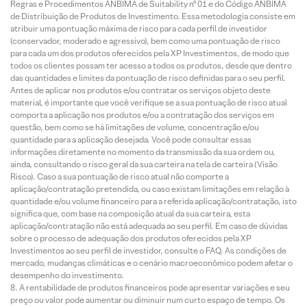
Regras e Procedimentos ANBIMA de Suitability nº 01 e do Código ANBIMA
de Distribuição de Produtos de Investimento. Essa metodologia consiste em
atribuir uma pontuação máxima de risco para cada perfil de investidor
(conservador, moderado e agressivo), bem como uma pontuação de risco
para cada um dos produtos oferecidos pela XP Investimentos, de modo que
todos os clientes possam ter acesso a todos os produtos, desde que dentro
das quantidades e limites da pontuação de risco definidas para o seu perfil.
Antes de aplicar nos produtos e/ou contratar os serviços objeto deste
material, é importante que você verifique se a sua pontuação de risco atual
comporta a aplicação nos produtos e/ou a contratação dos serviços em
questão, bem como se há limitações de volume, concentração e/ou
quantidade para a aplicação desejada. Você pode consultar essas
informações diretamente no momento da transmissão da sua ordem ou,
ainda, consultando o risco geral da sua carteira na tela de carteira (Visão
Risco). Caso a sua pontuação de risco atual não comporte a
aplicação/contratação pretendida, ou caso existam limitações em relação à
quantidade e/ou volume financeiro para a referida aplicação/contratação, isto
significa que, com base na composição atual da sua carteira, esta
aplicação/contratação não está adequada ao seu perfil. Em caso de dúvidas
sobre o processo de adequação dos produtos oferecidos pela XP
Investimentos ao seu perfil de investidor, consulte o FAQ. As condições de
mercado, mudanças climáticas e o cenário macroeconômico podem afetar o
desempenho do investimento.
A rentabilidade de produtos financeiros pode apresentar variações e seu
preço ou valor pode aumentar ou diminuir num curto espaço de tempo. Os