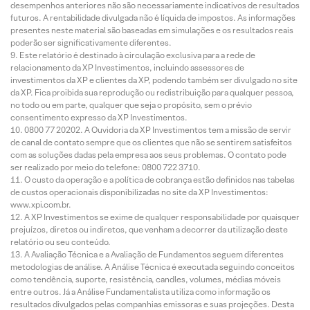
desempenhos anteriores não são necessariamente indicativos de resultados
futuros. A rentabilidade divulgada não é líquida de impostos. As informações
presentes neste material são baseadas em simulações e os resultados reais
poderão ser significativamente diferentes.
Este relatório é destinado à circulação exclusiva para a rede de
relacionamento da XP Investimentos, incluindo assessores de
investimentos da XP e clientes da XP, podendo também ser divulgado no site
da XP. Fica proibida sua reprodução ou redistribuição para qualquer pessoa,
no todo ou em parte, qualquer que seja o propósito, sem o prévio
consentimento expresso da XP Investimentos.
0800 77 20202. A Ouvidoria da XP Investimentos tem a missão de servir
de canal de contato sempre que os clientes que não se sentirem satisfeitos
com as soluções dadas pela empresa aos seus problemas. O contato pode
ser realizado por meio do telefone: 0800 722 3710.
O custo da operação e a política de cobrança estão definidos nas tabelas
de custos operacionais disponibilizadas no site da XP Investimentos:
www.xpi.com.br.
A XP Investimentos se exime de qualquer responsabilidade por quaisquer
prejuízos, diretos ou indiretos, que venham a decorrer da utilização deste
relatório ou seu conteúdo.
A Avaliação Técnica e a Avaliação de Fundamentos seguem diferentes
metodologias de análise. A Análise Técnica é executada seguindo conceitos
como tendência, suporte, resistência, candles, volumes, médias móveis
entre outros. Já a Análise Fundamentalista utiliza como informação os
resultados divulgados pelas companhias emissoras e suas projeções. Desta