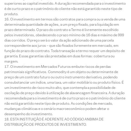
superiores ao capital investido. A duração recomendada para o investimento
é de curto prazo e o patrimônio do cliente não está garantido neste tipo de
produto.
O investimento em termos são contratos para compra ou a venda de uma
determinada quantidade de ações, a um preço fixado, para liquidação em
prazo determinado. O prazo do contrato a Termo é livremente escolhido
pelos investidores, obedecendo o prazo mínimo de 16 dias e máximo de 999
dias corridos. O preço será o valor da ação adicionado de uma parcela
correspondente aos juros – que são fixados livremente em mercado, em
função do prazo do contrato. Toda transação a termo requer um depósito de
garantia. Essas garantias são prestadas em duas formas: cobertura ou
margem.
O investimento em Mercados Futuros embute riscos de perdas
patrimoniais significativos. Commodity é um objeto ou determinante de
preço de um contrato futuro ou outro instrumento derivativo, podendo
consubstanciar um índice, uma taxa, um valor mobiliário ou produto físico. É
um investimento de risco muito alto, que contempla a possibilidade de
oscilação de preço devido à utilização de alavancagem financeira. A duração
recomendada para o investimento é de curto prazo e o patrimônio do cliente
não está garantido neste tipo de produto. As condições de mercado,
mudanças climáticas e o cenário macroeconômico podem afetar o
desempenho do investimento.
ESTA INSTITUIÇÃO É ADERENTE AO CÓDIGO ANBIMA DE
DISTRIBUIÇÃO DE PRODUTOS DE INVESTIMENTO.