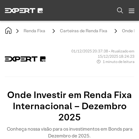
Renda Fixa
Carteiras de Renda Fixa
Onde Inv
01/12/2025 20:37:38 • Atualizado em
15/12/2025 18:24:23
1 minuto de leitura
Onde Investir em Renda Fixa
Internacional – Dezembro
2025
Conheça nossa visão para os investimentos em Bonds para
Dezembro de 2025.