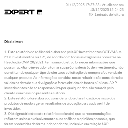
01/12/2025 17:37:38 • Atualizado em
15/12/2025 15:24:23
1 minuto de leitura
Disclaimer:
Este relatório de análise foi elaborado pela XP Investimentos CCTVM S.A.
(“XP Investimentos ou XP”) de acordo com todas as exigências previstas na
Resolução CVM 20/2021, tem como objetivo fornecer informações que
possam auxiliar o investidor a tomar sua própria decisão de investimento, não
constituindo qualquer tipo de oferta ou solicitação de compra e/ou venda de
qualquer produto. As informações contidas neste relatório são consideradas
válidas na data de sua divulgação e foram obtidas de fontes públicas. A XP
Investimentos não se responsabiliza por qualquer decisão tomada pelo
cliente com base no presente relatório.
Este relatório foi elaborado considerando a classificação de risco dos
produtos de modo a gerar resultados de alocação para cada perfil de
investidor.
O(s) signatário(s) deste relatório declara(m) que as recomendações
refletem única e exclusivamente suas análises e opiniões pessoais, que
foram produzidas de forma independente, inclusive em relação à XP