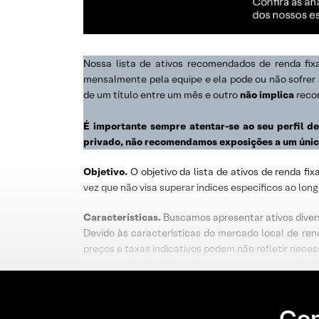
Nossa lista de ativos recomendados de renda fix
mensalmente pela equipe e ela pode ou não sofrer a
de um título entre um mês e outro
não implica
reco
É importante sempre atentar-se ao seu perfil de
privado, não recomendamos exposições a um único
Objetivo
.
O objetivo da lista de ativos de renda fi
vez que não visa superar índices específicos ao lo
Características.
Buscamos apresentar ativos diversi
Devido às características do mercado local de rend
preços e taxas indicativos podem não refletir nec
Con