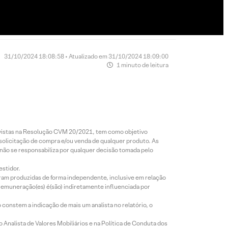
31/10/2024 18:08:58 • Atualizado em 31/10/2024 18:09:00
1 minuto de leitura
revistas na Resolução CVM 20/2021, tem como objetivo
 solicitação de compra e/ou venda de qualquer produto. As
 não se responsabiliza por qualquer decisão tomada pelo
estidor.
foram produzidas de forma independente, inclusive em relação
 remuneração(es) é(são) indiretamente influenciada por
constem a indicação de mais um analista no relatório, o
Analista de Valores Mobiliários e na Política de Conduta dos