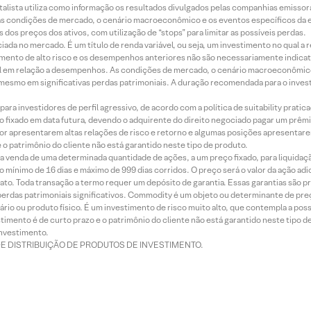
alista utiliza como informação os resultados divulgados pelas companhias emissora
 condições de mercado, o cenário macroeconômico e os eventos específicos da em
dos preços dos ativos, com utilização de “stops” para limitar as possíveis perdas.
ada no mercado. É um título de renda variável, ou seja, um investimento no qual a r
mento de alto risco e os desempenhos anteriores não são necessariamente indicat
terial em relação a desempenhos. As condições de mercado, o cenário macroeconômi
mesmo em significativas perdas patrimoniais. A duração recomendada para o inves
ra investidores de perfil agressivo, de acordo com a política de suitability prat
 fixado em data futura, devendo o adquirente do direito negociado pagar um prê
or apresentarem altas relações de risco e retorno e algumas posições apresentarem 
o patrimônio do cliente não está garantido neste tipo de produto.
 venda de uma determinada quantidade de ações, a um preço fixado, para liquidaç
 mínimo de 16 dias e máximo de 999 dias corridos. O preço será o valor da ação ad
ato. Toda transação a termo requer um depósito de garantia. Essas garantias são 
rdas patrimoniais significativos. Commodity é um objeto ou determinante de preç
rio ou produto físico. É um investimento de risco muito alto, que contempla a possi
imento é de curto prazo e o patrimônio do cliente não está garantido neste tipo 
nvestimento.
DE DISTRIBUIÇÃO DE PRODUTOS DE INVESTIMENTO.