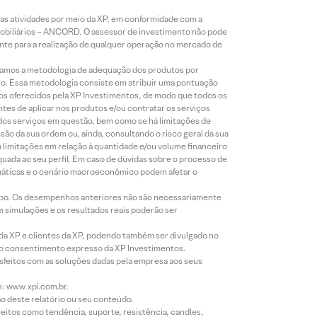
s atividades por meio da XP, em conformidade com a
Mobiliários – ANCORD. O assessor de investimento não pode
iente para a realização de qualquer operação no mercado de
lizamos a metodologia de adequação dos produtos por
to. Essa metodologia consiste em atribuir uma pontuação
tos oferecidos pela XP Investimentos, de modo que todos os
ntes de aplicar nos produtos e/ou contratar os serviços
 dos serviços em questão, bem como se há limitações de
o da sua ordem ou, ainda, consultando o risco geral da sua
m limitações em relação à quantidade e/ou volume financeiro
equada ao seu perfil. Em caso de dúvidas sobre o processo de
imáticas e o cenário macroeconômico podem afetar o
empo. Os desempenhos anteriores não são necessariamente
m simulações e os resultados reais poderão ser
 da XP e clientes da XP, podendo também ser divulgado no
évio consentimento expresso da XP Investimentos.
isfeitos com as soluções dadas pela empresa aos seus
s: www.xpi.com.br.
ão deste relatório ou seu conteúdo.
eitos como tendência, suporte, resistência, candles,