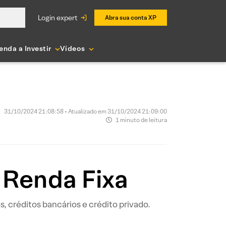
login expert
Abra sua conta XP
enda a Investir
Vídeos
31/10/2024 21:08:58 • Atualizado em 31/10/2024 21:09:00
1 minuto de leitura
 Renda Fixa
, créditos bancários e crédito privado.