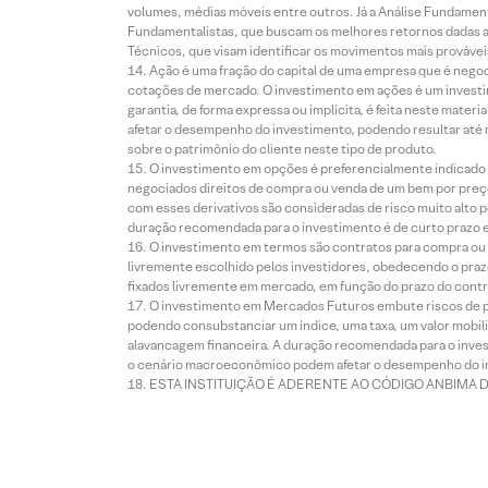
volumes, médias móveis entre outros. Já a Análise Fundament
Fundamentalistas, que buscam os melhores retornos dadas as
Técnicos, que visam identificar os movimentos mais prováveis 
Ação é uma fração do capital de uma empresa que é negoci
cotações de mercado. O investimento em ações é um investi
garantia, de forma expressa ou implícita, é feita neste ma
afetar o desempenho do investimento, podendo resultar até 
sobre o patrimônio do cliente neste tipo de produto.
O investimento em opções é preferencialmente indicado pa
negociados direitos de compra ou venda de um bem por preço
com esses derivativos são consideradas de risco muito alto p
duração recomendada para o investimento é de curto prazo e 
O investimento em termos são contratos para compra ou a
livremente escolhido pelos investidores, obedecendo o prazo
fixados livremente em mercado, em função do prazo do contr
O investimento em Mercados Futuros embute riscos de pe
podendo consubstanciar um índice, uma taxa, um valor mobiliá
alavancagem financeira. A duração recomendada para o invest
o cenário macroeconômico podem afetar o desempenho do i
ESTA INSTITUIÇÃO É ADERENTE AO CÓDIGO ANBIMA 