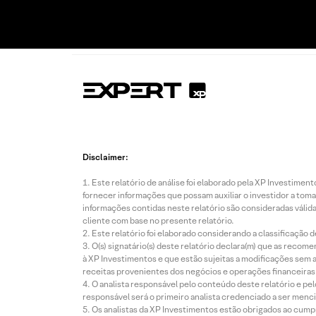
Disclaimer:
Este relatório de análise foi elaborado pela XP Investim
fornecer informações que possam auxiliar o investidor a toma
informações contidas neste relatório são consideradas válida
cliente com base no presente relatório.
Este relatório foi elaborado considerando a classificação d
O(s) signatário(s) deste relatório declara(m) que as reco
à XP Investimentos e que estão sujeitas a modificações sem 
receitas provenientes dos negócios e operações financeiras 
O analista responsável pelo conteúdo deste relatório e pe
responsável será o primeiro analista credenciado a ser menci
Os analistas da XP Investimentos estão obrigados ao cumpr