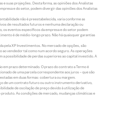
s e suas projeções. Desta forma, as opiniões dos Analistas
presa e do setor, podem divergir das opiniões dos Analistas
entabilidade não é preestabelecida, varia conforme as
ivos de resultados futuros e nenhuma declaração ou
co, os eventos específicos da empresa e do setor podem
timento é de médio-longo prazo. Não há quaisquer garantias
icada pela XP Investimentos. No mercado de opções, são
mio ao vendedor tal como num acordo seguro. As operações
a possibilidade de perdas superiores ao capital investido. A
ão em prazo determinado. O prazo do contrato a Termo é
icionado de uma parcela correspondente aos juros – que são
prestadas em duas formas: cobertura ou margem.
o de um contrato futuro ou outro instrumento derivativo,
bilidade de oscilação de preço devido à utilização de
de produto. As condições de mercado, mudanças climáticas e