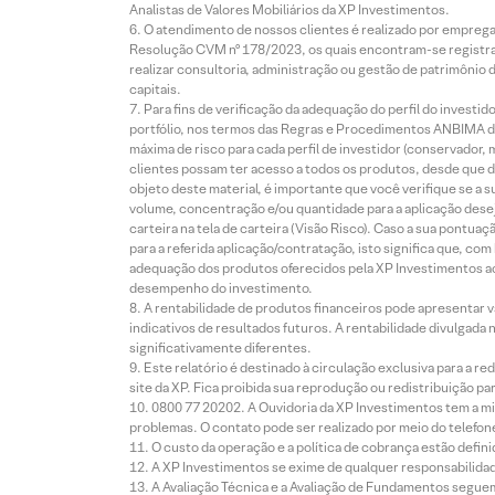
Analistas de Valores Mobiliários da XP Investimentos.
O atendimento de nossos clientes é realizado por empreg
Resolução CVM nº 178/2023, os quais encontram-se registrad
realizar consultoria, administração ou gestão de patrimônio 
capitais.
Para fins de verificação da adequação do perfil do invest
portfólio, nos termos das Regras e Procedimentos ANBIMA de
máxima de risco para cada perfil de investidor (conservado
clientes possam ter acesso a todos os produtos, desde que de
objeto deste material, é importante que você verifique se a
volume, concentração e/ou quantidade para a aplicação dese
carteira na tela de carteira (Visão Risco). Caso a sua pontu
para a referida aplicação/contratação, isto significa que, co
adequação dos produtos oferecidos pela XP Investimentos ao
desempenho do investimento.
A rentabilidade de produtos financeiros pode apresentar
indicativos de resultados futuros. A rentabilidade divulgada
significativamente diferentes.
Este relatório é destinado à circulação exclusiva para a 
site da XP. Fica proibida sua reprodução ou redistribuição p
0800 77 20202. A Ouvidoria da XP Investimentos tem a mi
problemas. O contato pode ser realizado por meio do telefon
O custo da operação e a política de cobrança estão defini
A XP Investimentos se exime de qualquer responsabilidade
A Avaliação Técnica e a Avaliação de Fundamentos seguem