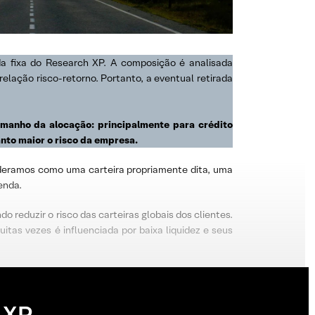
da fixa do Research XP. A composição é analisada
elação risco-retorno. Portanto, a eventual retirada
tamanho da alocação: principalmente para crédito
nto maior o risco da empresa.
onsideramos como uma carteira propriamente dita, uma
enda.
 reduzir o risco das carteiras globais dos clientes.
itas vezes é influenciada por baixa liquidez e seus
 XP