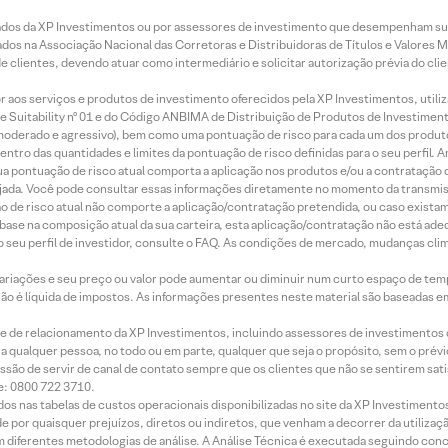
ados da XP Investimentos ou por assessores de investimento que desempenham sua
os na Associação Nacional das Corretoras e Distribuidoras de Títulos e Valores 
de clientes, devendo atuar como intermediário e solicitar autorização prévia do cl
idor aos serviços e produtos de investimento oferecidos pela XP Investimentos, uti
 Suitability nº 01 e do Código ANBIMA de Distribuição de Produtos de Investimen
r, moderado e agressivo), bem como uma pontuação de risco para cada um dos produ
ntro das quantidades e limites da pontuação de risco definidas para o seu perfil. A
 sua pontuação de risco atual comporta a aplicação nos produtos e/ou a contratação
jada. Você pode consultar essas informações diretamente no momento da transmissã
ação de risco atual não comporte a aplicação/contratação pretendida, ou caso exista
m base na composição atual da sua carteira, esta aplicação/contratação não está ad
 seu perfil de investidor, consulte o FAQ. As condições de mercado, mudanças cl
 variações e seu preço ou valor pode aumentar ou diminuir num curto espaço de t
 não é líquida de impostos. As informações presentes neste material são baseadas e
rede de relacionamento da XP Investimentos, incluindo assessores de investimentos
ara qualquer pessoa, no todo ou em parte, qualquer que seja o propósito, sem o pr
ssão de servir de canal de contato sempre que os clientes que não se sentirem sat
e: 0800 722 3710.
dos nas tabelas de custos operacionais disponibilizadas no site da XP Investimento
 por quaisquer prejuízos, diretos ou indiretos, que venham a decorrer da utilizaç
 diferentes metodologias de análise. A Análise Técnica é executada seguindo conc