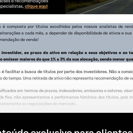
a é composta por títulos escolhidos pelos nossos analistas de ren
lterações a cada mês, a depender da disponibilidade de ativos e sua r
mendação de venda!
 investidor, ao prazo do ativo em relação a seus objetivos e ao 
 emissor maiores do que 1% a 3% da sua alocação, sendo menor qua
xa é facilitar a busca de títulos por parte dos investidores. Não a c
ngo do tempo. Uma retirada de ativo não representa recomendação de v
ficados em termos de prazos, indexadores, emissores e setores, visando
a fixa, não apresentamos a performance histórica dos títulos, pois mu
essariamente as negociações de mercado.
teúdo exclusivo para clientes