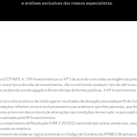
e análises exclusivas dos nossos especialistas.
entos CCTVM S.A. (“XP Investimentos ou XP”) de acordo com todas as exigências p
r sua própria decisão de investimento, não constituindo qualquer tipo de oferta ou
s na data de sua divulgação e foram obtidas de fontes públicas. A XP Investimentos
e risco dos produtos de modo a gerar resultados de alocação para cada perfil de inv
mendações refletem única e exclusivamente suas análises e opiniões pessoais, que 
aviso prévio em decorrência de alterações nas condições de mercado, e que sua(s)
realizadas pela XP Investimentos.
lo cumprimento da Resolução CVM nº 20/2021 está indicado acima, sendo que, caso 
onado no relatório.
imento de todas as regras previstas no Código de Conduta da APIMEC Brasil para o 