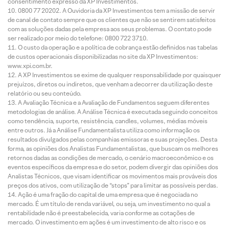
consentimento expresso da XP Investimentos.
0800 77 20202. A Ouvidoria da XP Investimentos tem a missão de servir
de canal de contato sempre que os clientes que não se sentirem satisfeitos
com as soluções dadas pela empresa aos seus problemas. O contato pode
ser realizado por meio do telefone: 0800 722 3710.
O custo da operação e a política de cobrança estão definidos nas tabelas
de custos operacionais disponibilizadas no site da XP Investimentos:
www.xpi.com.br.
A XP Investimentos se exime de qualquer responsabilidade por quaisquer
prejuízos, diretos ou indiretos, que venham a decorrer da utilização deste
relatório ou seu conteúdo.
A Avaliação Técnica e a Avaliação de Fundamentos seguem diferentes
metodologias de análise. A Análise Técnica é executada seguindo conceitos
como tendência, suporte, resistência, candles, volumes, médias móveis
entre outros. Já a Análise Fundamentalista utiliza como informação os
resultados divulgados pelas companhias emissoras e suas projeções. Desta
forma, as opiniões dos Analistas Fundamentalistas, que buscam os melhores
retornos dadas as condições de mercado, o cenário macroeconômico e os
eventos específicos da empresa e do setor, podem divergir das opiniões dos
Analistas Técnicos, que visam identificar os movimentos mais prováveis dos
preços dos ativos, com utilização de “stops” para limitar as possíveis perdas.
Ação é uma fração do capital de uma empresa que é negociada no
mercado. É um título de renda variável, ou seja, um investimento no qual a
rentabilidade não é preestabelecida, varia conforme as cotações de
mercado. O investimento em ações é um investimento de alto risco e os