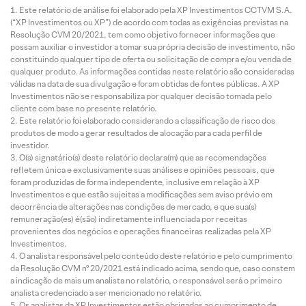
Este relatório de análise foi elaborado pela XP Investimentos CCTVM S.A.
(“XP Investimentos ou XP”) de acordo com todas as exigências previstas na
Resolução CVM 20/2021, tem como objetivo fornecer informações que
possam auxiliar o investidor a tomar sua própria decisão de investimento, não
constituindo qualquer tipo de oferta ou solicitação de compra e/ou venda de
qualquer produto. As informações contidas neste relatório são consideradas
válidas na data de sua divulgação e foram obtidas de fontes públicas. A XP
Investimentos não se responsabiliza por qualquer decisão tomada pelo
cliente com base no presente relatório.
Este relatório foi elaborado considerando a classificação de risco dos
produtos de modo a gerar resultados de alocação para cada perfil de
investidor.
O(s) signatário(s) deste relatório declara(m) que as recomendações
refletem única e exclusivamente suas análises e opiniões pessoais, que
foram produzidas de forma independente, inclusive em relação à XP
Investimentos e que estão sujeitas a modificações sem aviso prévio em
decorrência de alterações nas condições de mercado, e que sua(s)
remuneração(es) é(são) indiretamente influenciada por receitas
provenientes dos negócios e operações financeiras realizadas pela XP
Investimentos.
O analista responsável pelo conteúdo deste relatório e pelo cumprimento
da Resolução CVM nº 20/2021 está indicado acima, sendo que, caso constem
a indicação de mais um analista no relatório, o responsável será o primeiro
analista credenciado a ser mencionado no relatório.
Os analistas da XP Investimentos estão obrigados ao cumprimento de