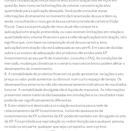
comporta a aplicação nos produtos e/ou a contratação dos serviços em
questão, bem como se há limitações de volume, concentração e/ou
quantidade para a aplicação desejada. Você pode consultar essas
informações diretamente no momento da transmissão da sua ordem ou,
ainda, consultando o risco geral da sua carteira na tela de carteira (Visão
Risco). Caso a sua pontuação de risco atual não comporte a
aplicação/contratação pretendida, ou caso existam limitações em relação à
quantidade e/ou volume financeiro para a referida aplicação/contratação, isto
significa que, com base na composição atual da sua carteira, esta
aplicação/contratação não está adequada ao seu perfil. Em caso de dúvidas
sobre o processo de adequação dos produtos oferecidos pela XP
Investimentos ao seu perfil de investidor, consulte o FAQ. As condições de
mercado, mudanças climáticas e o cenário macroeconômico podem afetar o
desempenho do investimento.
A rentabilidade de produtos financeiros pode apresentar variações e seu
preço ou valor pode aumentar ou diminuir num curto espaço de tempo. Os
desempenhos anteriores não são necessariamente indicativos de resultados
futuros. A rentabilidade divulgada não é líquida de impostos. As informações
presentes neste material são baseadas em simulações e os resultados reais
poderão ser significativamente diferentes.
Este relatório é destinado à circulação exclusiva para a rede de
relacionamento da XP Investimentos, incluindo assessores de
investimentos da XP e clientes da XP, podendo também ser divulgado no site
da XP. Fica proibida sua reprodução ou redistribuição para qualquer pessoa,
no todo ou em parte, qualquer que seja o propósito, sem o prévio