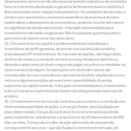
desempenhos anteriores não são necessariamente indicativos de resultados
futuros e nenhuma declaração ou garantia, de forma expressa ou implícita, é
feita neste material em relação a desempenhos. As condições de mercado, o
cenário macroeconômico, os eventos específicos da empresa e do setor
podem afetar o desempenho do investimento, podendo resultar até mesmo
em significativas perdas patrimoniais. A duração recomendada para o
investimento é de médio-longo prazo. Não há quaisquer garantias sobre o
patrimônio do cliente neste tipo de produto.
O investimento em opções é preferencialmente indicado para
investidores de perfil agressivo, de acordo com a política de suitability
praticada pela XP Investimentos. No mercado de opções, são negociados
direitos de compra ou venda de um bem por preço fixado em data futura,
devendo o adquirente do direito negociado pagar um prêmio ao vendedor tal
como num acordo seguro. As operações com esses derivativos são
consideradas de risco muito alto por apresentarem altas relações de risco e
retorno e algumas posições apresentarem a possibilidade de perdas
superiores ao capital investido. A duração recomendada para o investimento
é de curto prazo e o patrimônio do cliente não está garantido neste tipo de
produto.
O investimento em termos são contratos para compra ou a venda de uma
determinada quantidade de ações, a um preço fixado, para liquidação em
prazo determinado. O prazo do contrato a Termo é livremente escolhido
pelos investidores, obedecendo o prazo mínimo de 16 dias e máximo de 999
dias corridos. O preço será o valor da ação adicionado de uma parcela
correspondente aos juros – que são fixados livremente em mercado, em