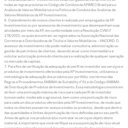
todas as regras previstas no Código de Conduta da APIMEC Brasil para o
Analista de Valores Mobiliários e na Política de Conduta dos Analistas de
Valores Mobiliários da XP Investimentos.
O atendimento de nossos clientes é realizado por empregados da XP
Investimentos ou por assessores de investimento que desempenham suas
atividades por meio da XP, em conformidade com a Resolução CVM nº
178/2023, os quais encontram-se registrados na Associação Nacional das
Corretoras e Distribuidoras de Títulos e Valores Mobiliários – ANCORD. O
assessor de investimento não pode realizar consultoria, administração ou
gestão de patrimônio de clientes, devendo atuar como intermediário e
solicitar autorização prévia do cliente para a realização de qualquer operação
no mercado de capitais.
Para fins de verificação da adequação do perfil do investidor aos serviços e
produtos de investimento oferecidos pela XP Investimentos, utilizamos a
metodologia de adequação dos produtos por portfólio, nos termos das
Regras e Procedimentos ANBIMA de Suitability nº 01 e do Código ANBIMA
de Distribuição de Produtos de Investimento. Essa metodologia consiste em
atribuir uma pontuação máxima de risco para cada perfil de investidor
(conservador, moderado e agressivo), bem como uma pontuação de risco
para cada um dos produtos oferecidos pela XP Investimentos, de modo que
todos os clientes possam ter acesso a todos os produtos, desde que dentro
das quantidades e limites da pontuação de risco definidas para o seu perfil.
Antes de aplicar nos produtos e/ou contratar os serviços objeto deste
material, é importante que você verifique se a sua pontuação de risco atual