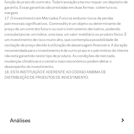
função do prazo do contrato. Toda transação a termo requer um depósito de
garantia. Essas garantias são prestadas em duas formas: cobertura ou
margem.
O investimento em Mercados Futuros embute riscos de perdas
patrimoniais significativos. Commodity é um objeto ou determinante de
preço de um contrato futuro ou outro instrumento derivativo, podendo
consubstanciar um índice, uma taxa, um valor mobiliário ou produto físico. É
um investimento de risco muito alto, que contempla a possibilidade de
oscilação de preço devido à utilização de alavancagem financeira. A duração
recomendada para o investimento é de curto prazo e o patrimônio do cliente
não está garantido neste tipo de produto. As condições de mercado,
mudanças climáticas e o cenário macroeconômico podem afetar o
desempenho do investimento.
ESTA INSTITUIÇÃO É ADERENTE AO CÓDIGO ANBIMA DE
DISTRIBUIÇÃO DE PRODUTOS DE INVESTIMENTO.
Análises