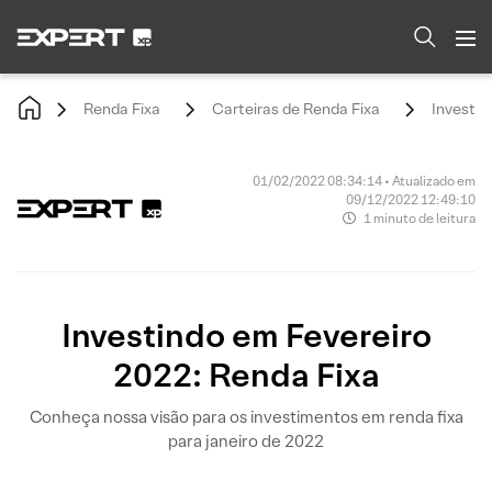
Renda Fixa
Carteiras de Renda Fixa
Investin
01/02/2022 08:34:14 • Atualizado em
09/12/2022 12:49:10
1 minuto de leitura
Investindo em Fevereiro
2022: Renda Fixa
Conheça nossa visão para os investimentos em renda fixa
para janeiro de 2022