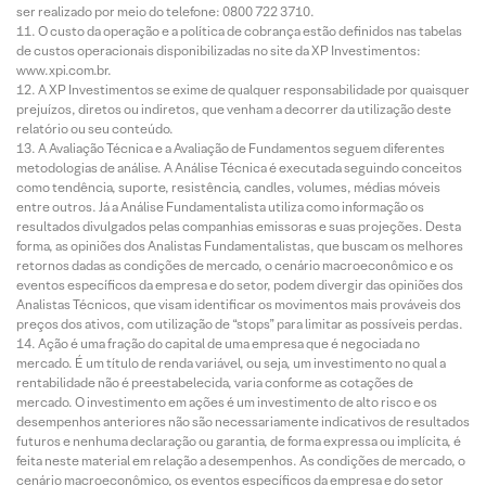
ser realizado por meio do telefone: 0800 722 3710.
O custo da operação e a política de cobrança estão definidos nas tabelas
de custos operacionais disponibilizadas no site da XP Investimentos:
www.xpi.com.br.
A XP Investimentos se exime de qualquer responsabilidade por quaisquer
prejuízos, diretos ou indiretos, que venham a decorrer da utilização deste
relatório ou seu conteúdo.
A Avaliação Técnica e a Avaliação de Fundamentos seguem diferentes
metodologias de análise. A Análise Técnica é executada seguindo conceitos
como tendência, suporte, resistência, candles, volumes, médias móveis
entre outros. Já a Análise Fundamentalista utiliza como informação os
resultados divulgados pelas companhias emissoras e suas projeções. Desta
forma, as opiniões dos Analistas Fundamentalistas, que buscam os melhores
retornos dadas as condições de mercado, o cenário macroeconômico e os
eventos específicos da empresa e do setor, podem divergir das opiniões dos
Analistas Técnicos, que visam identificar os movimentos mais prováveis dos
preços dos ativos, com utilização de “stops” para limitar as possíveis perdas.
Ação é uma fração do capital de uma empresa que é negociada no
mercado. É um título de renda variável, ou seja, um investimento no qual a
rentabilidade não é preestabelecida, varia conforme as cotações de
mercado. O investimento em ações é um investimento de alto risco e os
desempenhos anteriores não são necessariamente indicativos de resultados
futuros e nenhuma declaração ou garantia, de forma expressa ou implícita, é
feita neste material em relação a desempenhos. As condições de mercado, o
cenário macroeconômico, os eventos específicos da empresa e do setor