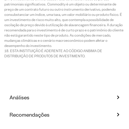
patrimoniais significativos. Commodity é um objeto ou determinante de
preço de um contrato futuro ou outro instrumento derivativo, podendo
consubstanciar um índice, uma taxa, um valor mobiliário ou produto físico. É
um investimento de risco muito alto, que contempla a possibilidade de
oscilação de preço devido à utilização de alavancagem financeira. A duração
recomendada para o investimento é de curto prazo e o patrimônio do cliente
não está garantido neste tipo de produto. As condições de mercado,
mudanças climáticas e o cenário macroeconômico podem afetar o
desempenho do investimento.
ESTA INSTITUIÇÃO É ADERENTE AO CÓDIGO ANBIMA DE
DISTRIBUIÇÃO DE PRODUTOS DE INVESTIMENTO.
Análises
Recomendações