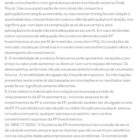
ainda, consultando o risco geral da sua carteira na tela de carteira (Visão
Risco). Caso a sua pontuação de risco atual não comporte a
aplicação/contratação pretendida, ou caso existam limitações em relação à
quantidade e/ou volume financeiro para a referida aplicação/contratação, isto
significa que, com base na composição atual da sua carteira, esta
aplicação/contratação não está adequada ao seu perfil. Em caso de dúvidas
sobre o processo de adequação dos produtos oferecidos pela XP
Investimentos ao seu perfil de investidor, consulte o FAQ. As condições de
mercado, mudanças climáticas e o cenário macroeconômico podem afetar o
desempenho do investimento.
A rentabilidade de produtos financeiros pode apresentar variações e seu
preço ou valor pode aumentar ou diminuir num curto espaço de tempo. Os
desempenhos anteriores não são necessariamente indicativos de resultados
futuros. A rentabilidade divulgada não é líquida de impostos. As informações
presentes neste material são baseadas em simulações e os resultados reais
poderão ser significativamente diferentes.
Este relatório é destinado à circulação exclusiva para a rede de
relacionamento da XP Investimentos, incluindo assessores de
investimentos da XP e clientes da XP, podendo também ser divulgado no site
da XP. Fica proibida sua reprodução ou redistribuição para qualquer pessoa,
no todo ou em parte, qualquer que seja o propósito, sem o prévio
consentimento expresso da XP Investimentos.
0800 77 20202. A Ouvidoria da XP Investimentos tem a missão de servir
de canal de contato sempre que os clientes que não se sentirem satisfeitos
com as soluções dadas pela empresa aos seus problemas. O contato pode