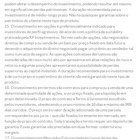
podem afetar o desempenho do investimento, podendo resultar até mesmo
em significativas perdas patrimoniais. A duração recomendada para o
investimento é de médio-longo prazo. Não há quaisquer garantias sobre o
patrimônio do cliente neste tipo de produto.
O investimento em opções é preferencialmente indicado para
investidores de perfil agressivo, de acordo com a política de suitability
praticada pela XP Investimentos. No mercado de opções, são negociados
direitos de compra ou venda de um bem por preço fixado em data futura,
devendo o adquirente do direito negociado pagar um prêmio ao vendedor tal
como num acordo seguro. As operações com esses derivativos são
consideradas de risco muito alto por apresentarem altas relações de risco e
retorno e algumas posições apresentarem a possibilidade de perdas
superiores ao capital investido. A duração recomendada para o investimento
é de curto prazo e o patrimônio do cliente não está garantido neste tipo de
produto.
O investimento em termos são contratos para compra ou a venda de uma
determinada quantidade de ações, a um preço fixado, para liquidação em
prazo determinado. O prazo do contrato a Termo é livremente escolhido
pelos investidores, obedecendo o prazo mínimo de 16 dias e máximo de 999
dias corridos. O preço será o valor da ação adicionado de uma parcela
correspondente aos juros – que são fixados livremente em mercado, em
função do prazo do contrato. Toda transação a termo requer um depósito de
garantia. Essas garantias são prestadas em duas formas: cobertura ou
margem.
O investimento em Mercados Futuros embute riscos de perdas