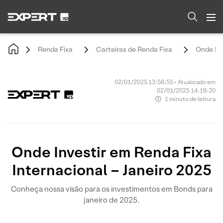
Renda Fixa
Carteiras de Renda Fixa
Onde Inv
02/01/2025 13:56:55 • Atualizado em
02/01/2025 14:16:20
1 minuto de leitura
Onde Investir em Renda Fixa
Internacional – Janeiro 2025
Conheça nossa visão para os investimentos em Bonds para
janeiro de 2025.