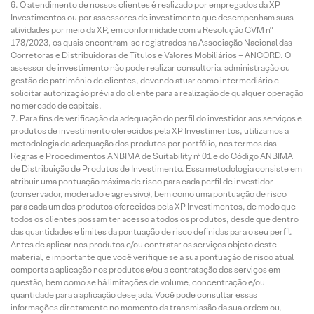
O atendimento de nossos clientes é realizado por empregados da XP
Investimentos ou por assessores de investimento que desempenham suas
atividades por meio da XP, em conformidade com a Resolução CVM nº
178/2023, os quais encontram-se registrados na Associação Nacional das
Corretoras e Distribuidoras de Títulos e Valores Mobiliários – ANCORD. O
assessor de investimento não pode realizar consultoria, administração ou
gestão de patrimônio de clientes, devendo atuar como intermediário e
solicitar autorização prévia do cliente para a realização de qualquer operação
no mercado de capitais.
Para fins de verificação da adequação do perfil do investidor aos serviços e
produtos de investimento oferecidos pela XP Investimentos, utilizamos a
metodologia de adequação dos produtos por portfólio, nos termos das
Regras e Procedimentos ANBIMA de Suitability nº 01 e do Código ANBIMA
de Distribuição de Produtos de Investimento. Essa metodologia consiste em
atribuir uma pontuação máxima de risco para cada perfil de investidor
(conservador, moderado e agressivo), bem como uma pontuação de risco
para cada um dos produtos oferecidos pela XP Investimentos, de modo que
todos os clientes possam ter acesso a todos os produtos, desde que dentro
das quantidades e limites da pontuação de risco definidas para o seu perfil.
Antes de aplicar nos produtos e/ou contratar os serviços objeto deste
material, é importante que você verifique se a sua pontuação de risco atual
comporta a aplicação nos produtos e/ou a contratação dos serviços em
questão, bem como se há limitações de volume, concentração e/ou
quantidade para a aplicação desejada. Você pode consultar essas
informações diretamente no momento da transmissão da sua ordem ou,