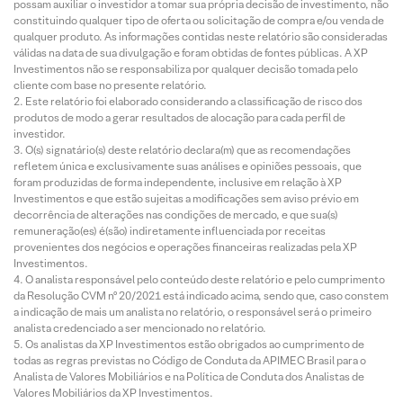
possam auxiliar o investidor a tomar sua própria decisão de investimento, não
constituindo qualquer tipo de oferta ou solicitação de compra e/ou venda de
qualquer produto. As informações contidas neste relatório são consideradas
válidas na data de sua divulgação e foram obtidas de fontes públicas. A XP
Investimentos não se responsabiliza por qualquer decisão tomada pelo
cliente com base no presente relatório.
Este relatório foi elaborado considerando a classificação de risco dos
produtos de modo a gerar resultados de alocação para cada perfil de
investidor.
O(s) signatário(s) deste relatório declara(m) que as recomendações
refletem única e exclusivamente suas análises e opiniões pessoais, que
foram produzidas de forma independente, inclusive em relação à XP
Investimentos e que estão sujeitas a modificações sem aviso prévio em
decorrência de alterações nas condições de mercado, e que sua(s)
remuneração(es) é(são) indiretamente influenciada por receitas
provenientes dos negócios e operações financeiras realizadas pela XP
Investimentos.
O analista responsável pelo conteúdo deste relatório e pelo cumprimento
da Resolução CVM nº 20/2021 está indicado acima, sendo que, caso constem
a indicação de mais um analista no relatório, o responsável será o primeiro
analista credenciado a ser mencionado no relatório.
Os analistas da XP Investimentos estão obrigados ao cumprimento de
todas as regras previstas no Código de Conduta da APIMEC Brasil para o
Analista de Valores Mobiliários e na Política de Conduta dos Analistas de
Valores Mobiliários da XP Investimentos.