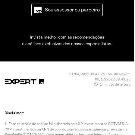
Sou assessor ou parceiro
Invista melhor com as recomendações
e análises exclusivas dos nossos especialistas.
01/04/2022 09:47:25 • Atualizado em
09/12/2022 09:43:28
1 minuto de leitura
Disclaimer:
Este relatório de análise foi elaborado pela XP Investimentos CCTVM S.A.
(“XP Investimentos ou XP”) de acordo com todas as exigências previstas na
Resolução CVM 20/2021, tem como objetivo fornecer informações que