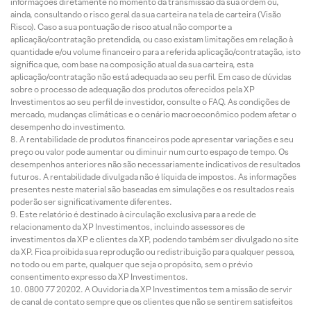
informações diretamente no momento da transmissão da sua ordem ou,
ainda, consultando o risco geral da sua carteira na tela de carteira (Visão
Risco). Caso a sua pontuação de risco atual não comporte a
aplicação/contratação pretendida, ou caso existam limitações em relação à
quantidade e/ou volume financeiro para a referida aplicação/contratação, isto
significa que, com base na composição atual da sua carteira, esta
aplicação/contratação não está adequada ao seu perfil. Em caso de dúvidas
sobre o processo de adequação dos produtos oferecidos pela XP
Investimentos ao seu perfil de investidor, consulte o FAQ. As condições de
mercado, mudanças climáticas e o cenário macroeconômico podem afetar o
desempenho do investimento.
A rentabilidade de produtos financeiros pode apresentar variações e seu
preço ou valor pode aumentar ou diminuir num curto espaço de tempo. Os
desempenhos anteriores não são necessariamente indicativos de resultados
futuros. A rentabilidade divulgada não é líquida de impostos. As informações
presentes neste material são baseadas em simulações e os resultados reais
poderão ser significativamente diferentes.
Este relatório é destinado à circulação exclusiva para a rede de
relacionamento da XP Investimentos, incluindo assessores de
investimentos da XP e clientes da XP, podendo também ser divulgado no site
da XP. Fica proibida sua reprodução ou redistribuição para qualquer pessoa,
no todo ou em parte, qualquer que seja o propósito, sem o prévio
consentimento expresso da XP Investimentos.
0800 77 20202. A Ouvidoria da XP Investimentos tem a missão de servir
de canal de contato sempre que os clientes que não se sentirem satisfeitos