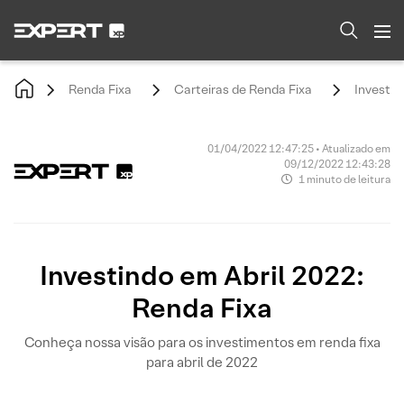
Renda Fixa
Carteiras de Renda Fixa
Investin
01/04/2022 12:47:25 • Atualizado em
09/12/2022 12:43:28
1 minuto de leitura
Investindo em Abril 2022:
Renda Fixa
Conheça nossa visão para os investimentos em renda fixa
para abril de 2022