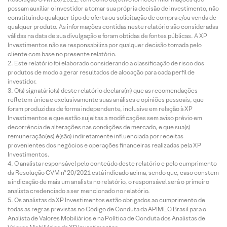
possam auxiliar o investidor a tomar sua própria decisão de investimento, não
constituindo qualquer tipo de oferta ou solicitação de compra e/ou venda de
qualquer produto. As informações contidas neste relatório são consideradas
válidas na data de sua divulgação e foram obtidas de fontes públicas. A XP
Investimentos não se responsabiliza por qualquer decisão tomada pelo
cliente com base no presente relatório.
Este relatório foi elaborado considerando a classificação de risco dos
produtos de modo a gerar resultados de alocação para cada perfil de
investidor.
O(s) signatário(s) deste relatório declara(m) que as recomendações
refletem única e exclusivamente suas análises e opiniões pessoais, que
foram produzidas de forma independente, inclusive em relação à XP
Investimentos e que estão sujeitas a modificações sem aviso prévio em
decorrência de alterações nas condições de mercado, e que sua(s)
remuneração(es) é(são) indiretamente influenciada por receitas
provenientes dos negócios e operações financeiras realizadas pela XP
Investimentos.
O analista responsável pelo conteúdo deste relatório e pelo cumprimento
da Resolução CVM nº 20/2021 está indicado acima, sendo que, caso constem
a indicação de mais um analista no relatório, o responsável será o primeiro
analista credenciado a ser mencionado no relatório.
Os analistas da XP Investimentos estão obrigados ao cumprimento de
todas as regras previstas no Código de Conduta da APIMEC Brasil para o
Analista de Valores Mobiliários e na Política de Conduta dos Analistas de