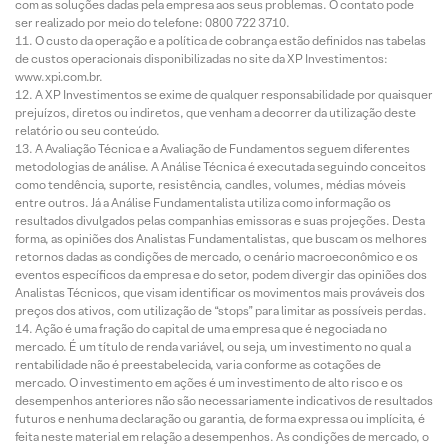
com as soluções dadas pela empresa aos seus problemas. O contato pode
ser realizado por meio do telefone: 0800 722 3710.
O custo da operação e a política de cobrança estão definidos nas tabelas
de custos operacionais disponibilizadas no site da XP Investimentos:
www.xpi.com.br.
A XP Investimentos se exime de qualquer responsabilidade por quaisquer
prejuízos, diretos ou indiretos, que venham a decorrer da utilização deste
relatório ou seu conteúdo.
A Avaliação Técnica e a Avaliação de Fundamentos seguem diferentes
metodologias de análise. A Análise Técnica é executada seguindo conceitos
como tendência, suporte, resistência, candles, volumes, médias móveis
entre outros. Já a Análise Fundamentalista utiliza como informação os
resultados divulgados pelas companhias emissoras e suas projeções. Desta
forma, as opiniões dos Analistas Fundamentalistas, que buscam os melhores
retornos dadas as condições de mercado, o cenário macroeconômico e os
eventos específicos da empresa e do setor, podem divergir das opiniões dos
Analistas Técnicos, que visam identificar os movimentos mais prováveis dos
preços dos ativos, com utilização de “stops” para limitar as possíveis perdas.
Ação é uma fração do capital de uma empresa que é negociada no
mercado. É um título de renda variável, ou seja, um investimento no qual a
rentabilidade não é preestabelecida, varia conforme as cotações de
mercado. O investimento em ações é um investimento de alto risco e os
desempenhos anteriores não são necessariamente indicativos de resultados
futuros e nenhuma declaração ou garantia, de forma expressa ou implícita, é
feita neste material em relação a desempenhos. As condições de mercado, o