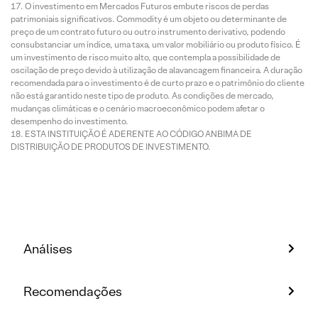
O investimento em Mercados Futuros embute riscos de perdas
patrimoniais significativos. Commodity é um objeto ou determinante de
preço de um contrato futuro ou outro instrumento derivativo, podendo
consubstanciar um índice, uma taxa, um valor mobiliário ou produto físico. É
um investimento de risco muito alto, que contempla a possibilidade de
oscilação de preço devido à utilização de alavancagem financeira. A duração
recomendada para o investimento é de curto prazo e o patrimônio do cliente
não está garantido neste tipo de produto. As condições de mercado,
mudanças climáticas e o cenário macroeconômico podem afetar o
desempenho do investimento.
ESTA INSTITUIÇÃO É ADERENTE AO CÓDIGO ANBIMA DE
DISTRIBUIÇÃO DE PRODUTOS DE INVESTIMENTO.
Análises
Recomendações