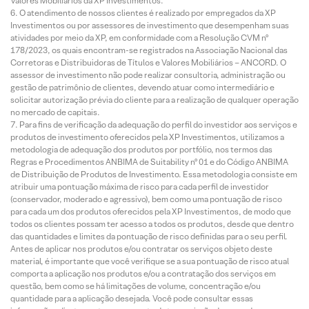
Valores Mobiliários da XP Investimentos.
O atendimento de nossos clientes é realizado por empregados da XP
Investimentos ou por assessores de investimento que desempenham suas
atividades por meio da XP, em conformidade com a Resolução CVM nº
178/2023, os quais encontram-se registrados na Associação Nacional das
Corretoras e Distribuidoras de Títulos e Valores Mobiliários – ANCORD. O
assessor de investimento não pode realizar consultoria, administração ou
gestão de patrimônio de clientes, devendo atuar como intermediário e
solicitar autorização prévia do cliente para a realização de qualquer operação
no mercado de capitais.
Para fins de verificação da adequação do perfil do investidor aos serviços e
produtos de investimento oferecidos pela XP Investimentos, utilizamos a
metodologia de adequação dos produtos por portfólio, nos termos das
Regras e Procedimentos ANBIMA de Suitability nº 01 e do Código ANBIMA
de Distribuição de Produtos de Investimento. Essa metodologia consiste em
atribuir uma pontuação máxima de risco para cada perfil de investidor
(conservador, moderado e agressivo), bem como uma pontuação de risco
para cada um dos produtos oferecidos pela XP Investimentos, de modo que
todos os clientes possam ter acesso a todos os produtos, desde que dentro
das quantidades e limites da pontuação de risco definidas para o seu perfil.
Antes de aplicar nos produtos e/ou contratar os serviços objeto deste
material, é importante que você verifique se a sua pontuação de risco atual
comporta a aplicação nos produtos e/ou a contratação dos serviços em
questão, bem como se há limitações de volume, concentração e/ou
quantidade para a aplicação desejada. Você pode consultar essas