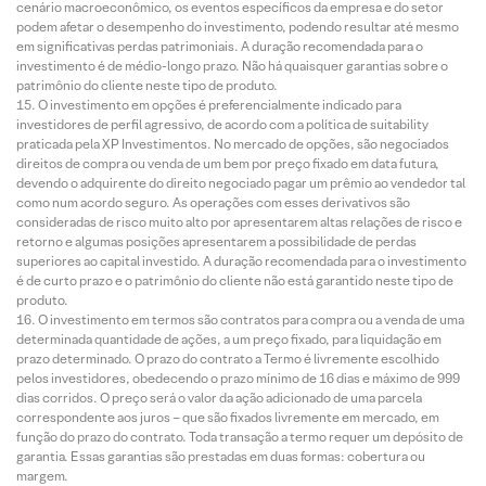
cenário macroeconômico, os eventos específicos da empresa e do setor
podem afetar o desempenho do investimento, podendo resultar até mesmo
em significativas perdas patrimoniais. A duração recomendada para o
investimento é de médio-longo prazo. Não há quaisquer garantias sobre o
patrimônio do cliente neste tipo de produto.
O investimento em opções é preferencialmente indicado para
investidores de perfil agressivo, de acordo com a política de suitability
praticada pela XP Investimentos. No mercado de opções, são negociados
direitos de compra ou venda de um bem por preço fixado em data futura,
devendo o adquirente do direito negociado pagar um prêmio ao vendedor tal
como num acordo seguro. As operações com esses derivativos são
consideradas de risco muito alto por apresentarem altas relações de risco e
retorno e algumas posições apresentarem a possibilidade de perdas
superiores ao capital investido. A duração recomendada para o investimento
é de curto prazo e o patrimônio do cliente não está garantido neste tipo de
produto.
O investimento em termos são contratos para compra ou a venda de uma
determinada quantidade de ações, a um preço fixado, para liquidação em
prazo determinado. O prazo do contrato a Termo é livremente escolhido
pelos investidores, obedecendo o prazo mínimo de 16 dias e máximo de 999
dias corridos. O preço será o valor da ação adicionado de uma parcela
correspondente aos juros – que são fixados livremente em mercado, em
função do prazo do contrato. Toda transação a termo requer um depósito de
garantia. Essas garantias são prestadas em duas formas: cobertura ou
margem.