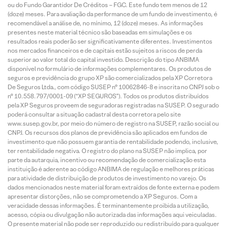
ou do Fundo Garantidor De Créditos – FGC. Este fundo tem menos de 12
(doze) meses. Para avaliação da performance de um fundo de investimento, é
recomendável a análise de, no mínimo, 12 (doze) meses. As informações
presentes neste material técnico são baseadas em simulações e os
resultados reais poderão ser significativamente diferentes. Investimentos
nos mercados financeiros e de capitais estão sujeitos a riscos de perda
superior ao valor total do capital investido. Descrição do tipo ANBIMA
disponível no formulário de informações complementares. Os produtos de
seguros e previdência do grupo XP são comercializados pela XP Corretora
De Seguros Ltda., com código SUSEP n° 10062846-8 e inscrita no CNPJ sob o
n° 10.558.797/0001-09 (“XP SEGUROS”). Todos os produtos distribuídos
pela XP Seguros proveem de seguradoras registradas na SUSEP. O segurado
poderá consultar a situação cadastral desta corretora pelo site
www.susep.gov.br, por meio do número de registro na SUSEP, razão social ou
CNPJ. Os recursos dos planos de previdência são aplicados em fundos de
investimento que não possuem garantia de rentabilidade podendo, inclusive,
ter rentabilidade negativa. O registro do plano na SUSEP não implica, por
parte da autarquia, incentivo ou recomendação de comercialização esta
instituição é aderente ao código ANBIMA de regulação e melhores práticas
para atividade de distribuição de produtos de investimento no varejo. Os
dados mencionados neste material foram extraídos de fonte externa e podem
apresentar distorções, não se comprometendo a XP Seguros. Com a
veracidade dessas informações. É terminantemente proibida a utilização,
acesso, cópia ou divulgação não autorizada das informações aqui veiculadas.
O presente material não pode ser reproduzido ou redistribuído para qualquer