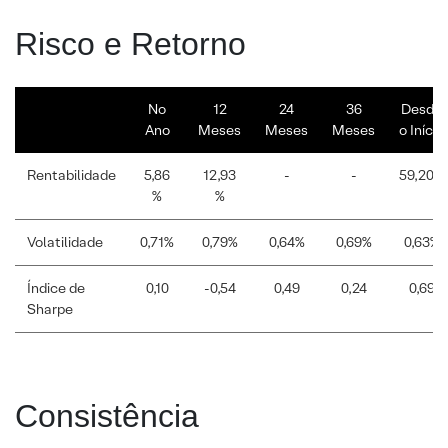
Risco e Retorno
No
12
24
36
Desde
Ano
Meses
Meses
Meses
o Início
Rentabilidade
5,86
12,93
-
-
59,20%
%
%
Volatilidade
0,71%
0,79%
0,64%
0,69%
0,63%
Índice de
0,10
-0,54
0,49
0,24
0,69
Sharpe
Consistência