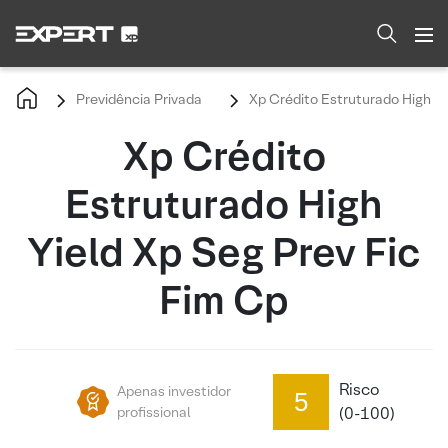
Previdência Privada
Xp Crédito Estruturado High Yi
Xp Crédito
Estruturado High
Yield Xp Seg Prev Fic
Fim Cp
Risco
Apenas investidor
5
profissional
(0-100)