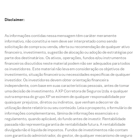
Disclaimer:
As informações contidas nessa mensagem têm caráter meramente
informativo, não constitui e nem deve ser interpretado como sendo
solicitação de compra ou venda, oferta ou recomendação de qualquer ativo
financeiro, investimento, sugestão de alocação ou adoção de estratégias por
parte dos destinatários. Os ativos, operações, fundos e/ou instrumentos
financeiros discutidos neste material podem não ser adequados para todos
os investidores. Este material não leva em consideração os objetivos de
investimento, situação financeira ou necessidades específicas de qualquer
investidor. Os investidores devem obter orientação financeira
independente, com base em suas características pessoais, antes de tomar
uma decisão de investimento. A XP Corretora de Seguros Ltda. e qualquer
outra empresa do grupo XP se eximem de qualquer responsabilidade por
quaisquer prejuízos, diretos ou indiretos, que venham a decorrer da
utilização deste relatório ou seu conteúdo. Leia o prospecto, o formulário de
informações complementares, lâmina de informações essenciais e o
regulamento, quando aplicável, do fundo antes de investir. Rentabilidade
passada não representa garantia de rentabilidade futura. A rentabilidade
divulgada não é líquida de impostos. Fundos de investimentos não contam
com garantia do administrador, do gestor, de qualquer mecanismo de seguro