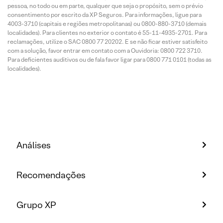
pessoa, no todo ou em parte, qualquer que seja o propósito, sem o prévio
consentimento por escrito da XP Seguros. Para informações, ligue para
4003-3710 (capitais e regiões metropolitanas) ou 0800-880-3710 (demais
localidades). Para clientes no exterior o contato é 55-11-4935-2701. Para
reclamações, utilize o SAC 0800 77 20202. E se não ficar estiver satisfeito
com a solução, favor entrar em contato com a Ouvidoria: 0800 722 3710.
Para deficientes auditivos ou de fala favor ligar para 0800 771 0101 (todas as
localidades).
Análises
Recomendações
Grupo XP