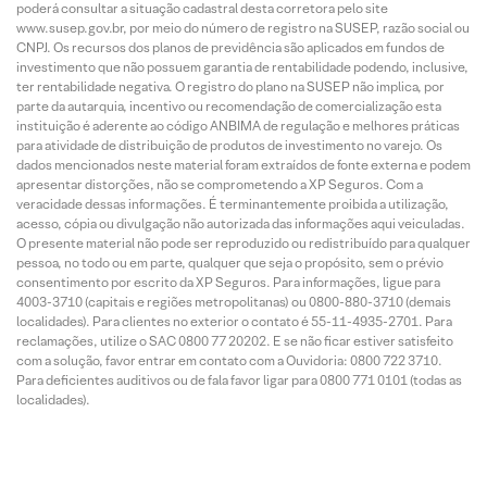
poderá consultar a situação cadastral desta corretora pelo site
www.susep.gov.br, por meio do número de registro na SUSEP, razão social ou
CNPJ. Os recursos dos planos de previdência são aplicados em fundos de
investimento que não possuem garantia de rentabilidade podendo, inclusive,
ter rentabilidade negativa. O registro do plano na SUSEP não implica, por
parte da autarquia, incentivo ou recomendação de comercialização esta
instituição é aderente ao código ANBIMA de regulação e melhores práticas
para atividade de distribuição de produtos de investimento no varejo. Os
dados mencionados neste material foram extraídos de fonte externa e podem
apresentar distorções, não se comprometendo a XP Seguros. Com a
veracidade dessas informações. É terminantemente proibida a utilização,
acesso, cópia ou divulgação não autorizada das informações aqui veiculadas.
O presente material não pode ser reproduzido ou redistribuído para qualquer
pessoa, no todo ou em parte, qualquer que seja o propósito, sem o prévio
consentimento por escrito da XP Seguros. Para informações, ligue para
4003-3710 (capitais e regiões metropolitanas) ou 0800-880-3710 (demais
localidades). Para clientes no exterior o contato é 55-11-4935-2701. Para
reclamações, utilize o SAC 0800 77 20202. E se não ficar estiver satisfeito
com a solução, favor entrar em contato com a Ouvidoria: 0800 722 3710.
Para deficientes auditivos ou de fala favor ligar para 0800 771 0101 (todas as
localidades).