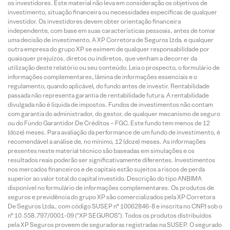
os investidores. Este material não leva em consideração os objetivos de
investimento, situação financeira ou necessidades específicas de qualquer
investidor. Os investidores devem obter orientação financeira
independente, com base em suas características pessoais, antes de tomar
uma decisão de investimento. A XP Corretora de Seguros Ltda. e qualquer
outra empresa do grupo XP se eximem de qualquer responsabilidade por
quaisquer prejuízos, diretos ou indiretos, que venham a decorrer da
utilização deste relatório ou seu conteúdo. Leia o prospecto, o formulário de
informações complementares, lâmina de informações essenciais e o
regulamento, quando aplicável, do fundo antes de investir. Rentabilidade
passada não representa garantia de rentabilidade futura. A rentabilidade
divulgada não é líquida de impostos. Fundos de investimentos não contam
com garantia do administrador, do gestor, de qualquer mecanismo de seguro
ou do Fundo Garantidor De Créditos – FGC. Este fundo tem menos de 12
(doze) meses. Para avaliação da performance de um fundo de investimento, é
recomendável a análise de, no mínimo, 12 (doze) meses. As informações
presentes neste material técnico são baseadas em simulações e os
resultados reais poderão ser significativamente diferentes. Investimentos
nos mercados financeiros e de capitais estão sujeitos a riscos de perda
superior ao valor total do capital investido. Descrição do tipo ANBIMA
disponível no formulário de informações complementares. Os produtos de
seguros e previdência do grupo XP são comercializados pela XP Corretora
De Seguros Ltda., com código SUSEP n° 10062846-8 e inscrita no CNPJ sob o
n° 10.558.797/0001-09 (“XP SEGUROS”). Todos os produtos distribuídos
pela XP Seguros proveem de seguradoras registradas na SUSEP. O segurado