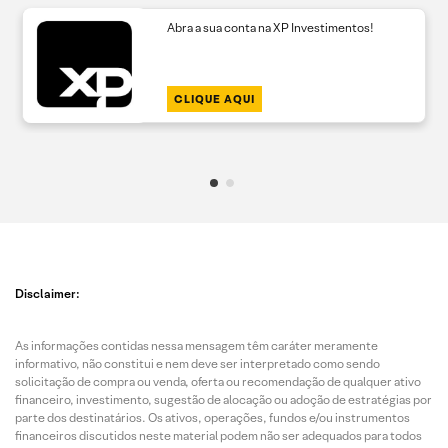
Abra a sua conta na XP Investimentos!
CLIQUE AQUI
Disclaimer:
As informações contidas nessa mensagem têm caráter meramente
informativo, não constitui e nem deve ser interpretado como sendo
solicitação de compra ou venda, oferta ou recomendação de qualquer ativo
financeiro, investimento, sugestão de alocação ou adoção de estratégias por
parte dos destinatários. Os ativos, operações, fundos e/ou instrumentos
financeiros discutidos neste material podem não ser adequados para todos