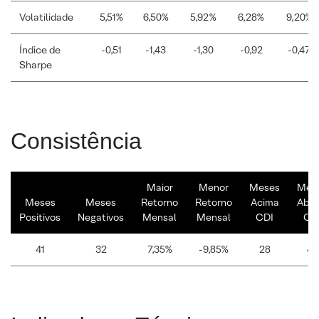
Volatilidade
5,51%
6,50%
5,92%
6,28%
9,20%
Índice de
-0,51
-1,43
-1,30
-0,92
-0,47
Sharpe
Consistência
Maior
Menor
Meses
Mes
Meses
Meses
Retorno
Retorno
Acima
Abai
Positivos
Negativos
Mensal
Mensal
CDI
CD
41
32
7,35%
-9,85%
28
45