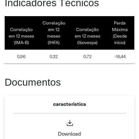
Indicadores Técnicos
Correlação
Perda
Correlação
em 12
Correlação
Máxima
em 12 meses
meses
em 12 meses
(Desde
(IMA-B)
(IHFA)
(Ibovespa)
início)
0,96
0,32
0,72
-16,44
Documentos
caracteristica
Download