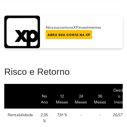
Abra sua conta na XP Investimentos
ABRA SUA CONTA NA XP
Risco e Retorno
Desde
No
12
24
36
o
Ano
Meses
Meses
Meses
Início
Rentabilidade
2,95
7,91 %
-
-
26,57%
%