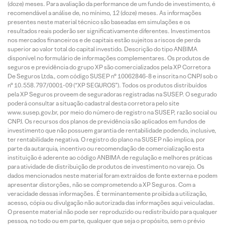
(doze) meses. Para avaliação da performance de um fundo de investimento, é
recomendável a análise de, no mínimo, 12 (doze) meses. As informações
presentes neste material técnico são baseadas em simulações e os
resultados reais poderão ser significativamente diferentes. Investimentos
nos mercados financeiros e de capitais estão sujeitos a riscos de perda
superior ao valor total do capital investido. Descrição do tipo ANBIMA
disponível no formulário de informações complementares. Os produtos de
seguros e previdência do grupo XP são comercializados pela XP Corretora
De Seguros Ltda., com código SUSEP n° 10062846-8 e inscrita no CNPJ sob o
n° 10.558.797/0001-09 (“XP SEGUROS”). Todos os produtos distribuídos
pela XP Seguros proveem de seguradoras registradas na SUSEP. O segurado
poderá consultar a situação cadastral desta corretora pelo site
www.susep.gov.br, por meio do número de registro na SUSEP, razão social ou
CNPJ. Os recursos dos planos de previdência são aplicados em fundos de
investimento que não possuem garantia de rentabilidade podendo, inclusive,
ter rentabilidade negativa. O registro do plano na SUSEP não implica, por
parte da autarquia, incentivo ou recomendação de comercialização esta
instituição é aderente ao código ANBIMA de regulação e melhores práticas
para atividade de distribuição de produtos de investimento no varejo. Os
dados mencionados neste material foram extraídos de fonte externa e podem
apresentar distorções, não se comprometendo a XP Seguros. Com a
veracidade dessas informações. É terminantemente proibida a utilização,
acesso, cópia ou divulgação não autorizada das informações aqui veiculadas.
O presente material não pode ser reproduzido ou redistribuído para qualquer
pessoa, no todo ou em parte, qualquer que seja o propósito, sem o prévio