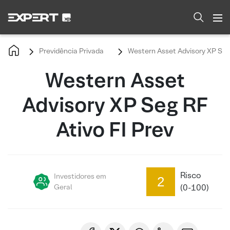
Previdência Privada
Western Asset Advisory XP Seg 
Western Asset
Advisory XP Seg RF
Ativo FI Prev
Risco
Investidores em
2
Geral
(0-100)