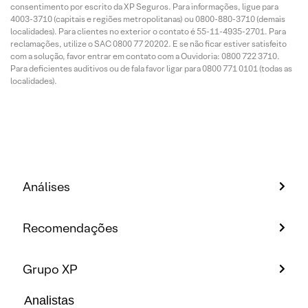
consentimento por escrito da XP Seguros. Para informações, ligue para
4003-3710 (capitais e regiões metropolitanas) ou 0800-880-3710 (demais
localidades). Para clientes no exterior o contato é 55-11-4935-2701. Para
reclamações, utilize o SAC 0800 77 20202. E se não ficar estiver satisfeito
com a solução, favor entrar em contato com a Ouvidoria: 0800 722 3710.
Para deficientes auditivos ou de fala favor ligar para 0800 771 0101 (todas as
localidades).
Análises
Recomendações
Grupo XP
Analistas