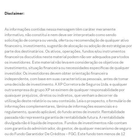
Disclaimer:
As informações contidas nessa mensagem têm caráter meramente
informativo, não constitui e nem deve ser interpretado como sendo
solicitação de compra ou venda, oferta ou recomendação de qualquer ativo
financeiro, investimento, sugestão de alocação ou adoção de estratégias por
parte dos destinatários. Os ativos, operações, fundos e/ou instrumentos
financeiros discutidos neste material podem não ser adequados para todos
os investidores. Este material não leva em consideração os objetivos de
investimento, situação financeira ou necessidades específicas de qualquer
investidor. Os investidores devem obter orientação financeira
independente, com base em suas características pessoais, antes de tomar
uma decisão de investimento. A XP Corretora de Seguros Ltda. e qualquer
outra empresa do grupo XP se eximem de qualquer responsabilidade por
quaisquer prejuízos, diretos ou indiretos, que venham a decorrer da
utilização deste relatório ou seu conteúdo. Leia o prospecto, o formulário de
informações complementares, lâmina de informações essenciais e o
regulamento, quando aplicável, do fundo antes de investir. Rentabilidade
passada não representa garantia de rentabilidade futura. A rentabilidade
divulgada não é líquida de impostos. Fundos de investimentos não contam
com garantia do administrador, do gestor, de qualquer mecanismo de seguro
ou do Fundo Garantidor De Créditos – FGC. Este fundo tem menos de 12