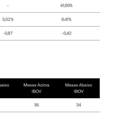
-
41,69%
5,02%
6,41%
-0,87
-0,42
baixo
Meses Acima
Meses Abaixo
IBOV
IBOV
36
34