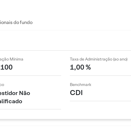
ionais do fundo
cação Mínima
Taxa de Administração (ao ano)
 100
1,00 %
co
Benchmark
CDI
estidor Não
lificado