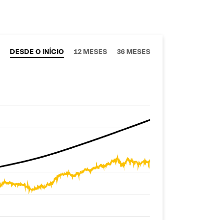
DESDE O INÍCIO
12 MESES
36 MESES