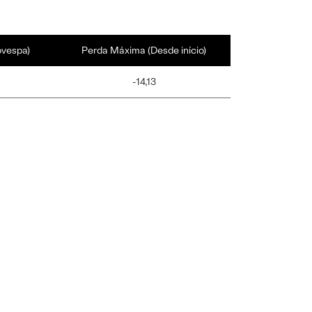
ovespa)
Perda Máxima (Desde início)
-14,13