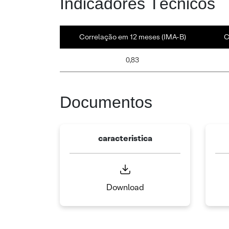
Indicadores Técnicos
Correlação em 12 meses (IMA-B)
C
0,83
Documentos
caracteristica
Download