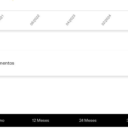
imentos
no
12 Meses
24 Meses