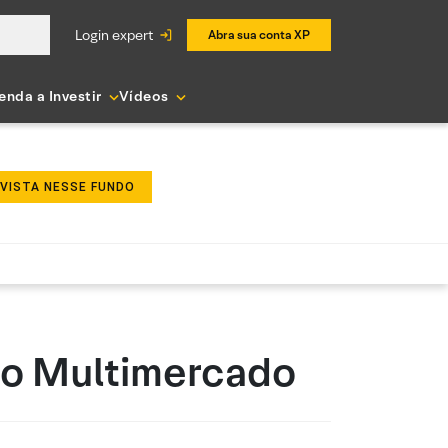
login expert
Abra sua conta XP
enda a Investir
Vídeos
NVISTA NESSE FUNDO
to Multimercado