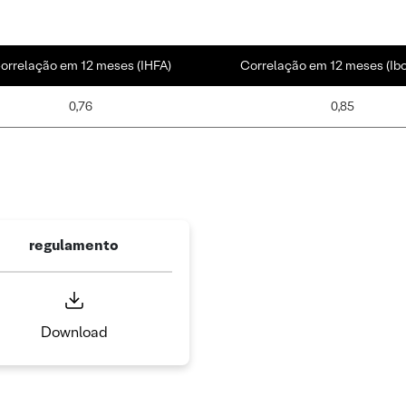
orrelação em 12 meses (IHFA)
Correlação em 12 meses (Ib
0,76
0,85
regulamento
Download