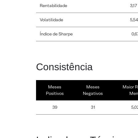
Rentabilidade
3,17
Volatilidade
5,5
Índice de Sharpe
0,6
Consistência
Meses
Meses
Maior R
Positivos
Negativos
Men
39
31
5,0