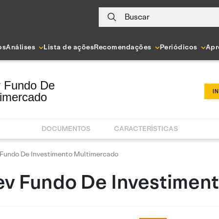
Buscar
os
Análises
Lista de ações
Recomendações
Periódicos
Apr
v Fundo De
I
timercado
DOCUMENTOS
CARACTERÍSTICAS
v Fundo De Investimento Multimercado
rev Fundo De Investimen