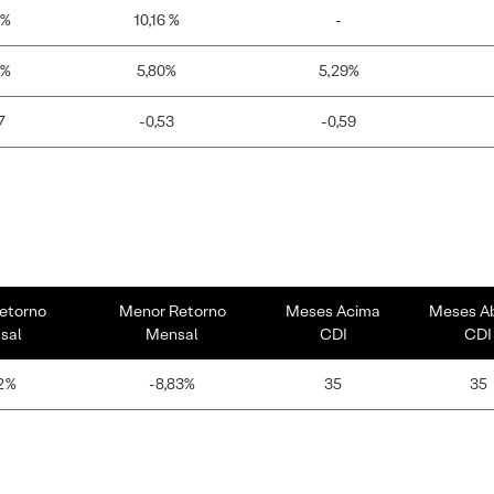
 %
10,16 %
-
4%
5,80%
5,29%
7
-0,53
-0,59
etorno
Menor Retorno
Meses Acima
Meses A
sal
Mensal
CDI
CDI
2%
-8,83%
35
35