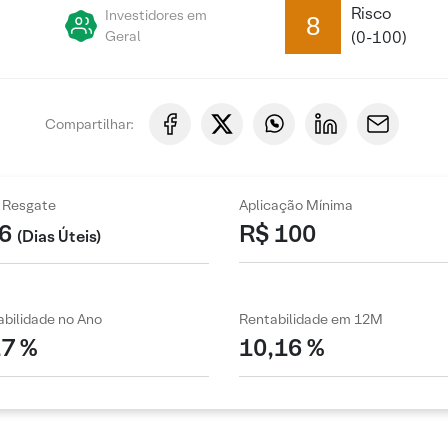
Risco
Investidores em
8
Geral
(0-100)
Compartilhar:
 Resgate
Aplicação Mínima
6
R$ 100
(Dias Úteis)
bilidade no Ano
Rentabilidade em 12M
17 %
10,16 %