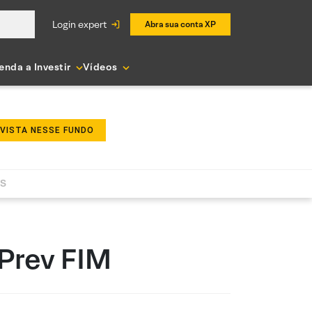
login expert
Abra sua conta XP
enda a Investir
Vídeos
NVISTA NESSE FUNDO
AS
 Prev FIM