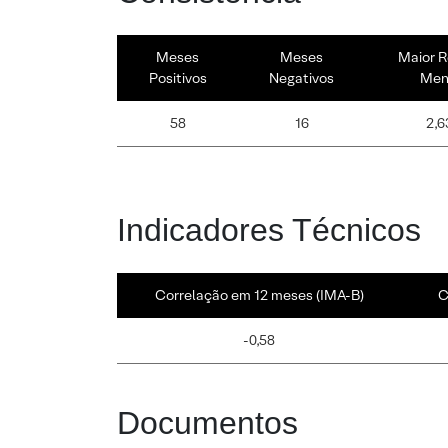
Meses
Meses
Maior R
Positivos
Negativos
Men
58
16
2,6
Indicadores Técnicos
Correlação em 12 meses (IMA-B)
C
-0,58
Documentos