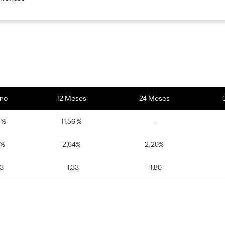
no
12 Meses
24 Meses
 %
11,56 %
-
4%
2,64%
2,20%
73
-1,33
-1,80