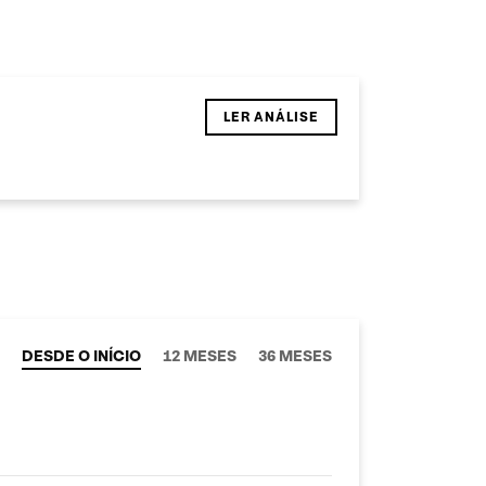
LER ANÁLISE
DESDE O INÍCIO
12 MESES
36 MESES