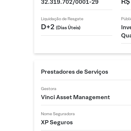
R$
32.319.702/0001-29
Liquidação de Resgate
Públi
D+2
Inv
(Dias Úteis)
Qua
Prestadores de Serviços
Gestora
Vinci Asset Management
Nome Seguradora
XP Seguros