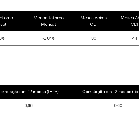
etorno
Menor Retorno
Meses Acima
Meses A
sal
Mensal
CDI
CDI
3%
-2,61%
30
44
orrelação em 12 meses (IHFA)
Correlação em 12 meses (Ib
-0,66
-0,60