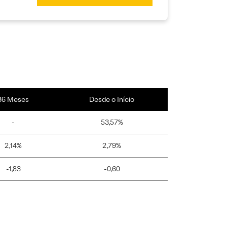
36 Meses
Desde o Início
-
53,57%
2,14%
2,79%
-1,83
-0,60