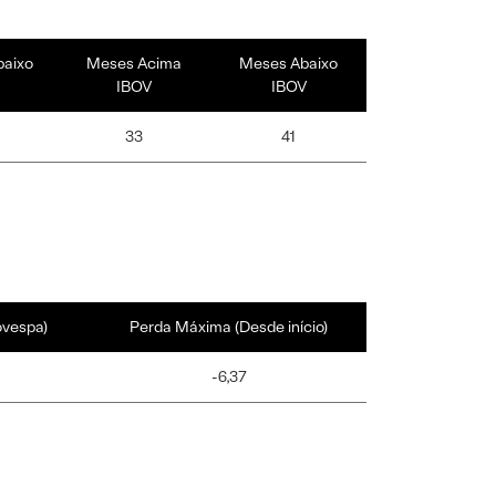
baixo
Meses Acima
Meses Abaixo
IBOV
IBOV
33
41
ovespa)
Perda Máxima (Desde início)
-6,37