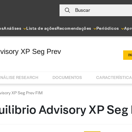
Buscar
os
Análises
Lista de ações
Recomendações
Periódicos
Apr
Advisory XP Seg Prev
I
NÁLISE RESEARCH
DOCUMENTOS
CARACTERÍSTIC
dvisory XP Seg Prev FIM
uilibrio Advisory XP Seg