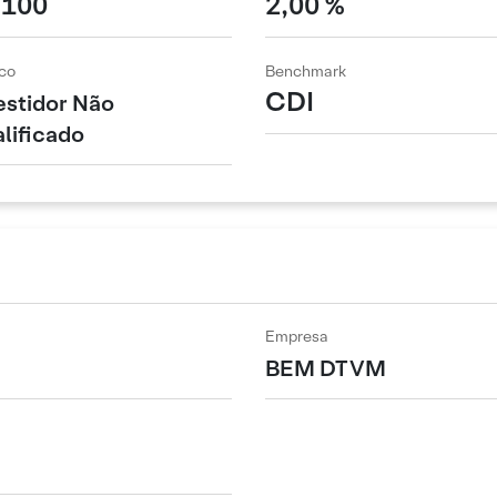
 100
2,00 %
co
Benchmark
CDI
estidor Não
lificado
Empresa
BEM DTVM