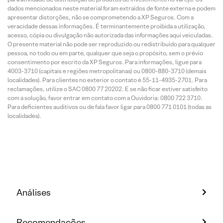
dados mencionados neste material foram extraídos de fonte externa e podem
apresentar distorções, não se comprometendo a XP Seguros. Com a
veracidade dessas informações. É terminantemente proibida a utilização,
acesso, cópia ou divulgação não autorizada das informações aqui veiculadas.
O presente material não pode ser reproduzido ou redistribuído para qualquer
pessoa, no todo ou em parte, qualquer que seja o propósito, sem o prévio
consentimento por escrito da XP Seguros. Para informações, ligue para
4003-3710 (capitais e regiões metropolitanas) ou 0800-880-3710 (demais
localidades). Para clientes no exterior o contato é 55-11-4935-2701. Para
reclamações, utilize o SAC 0800 77 20202. E se não ficar estiver satisfeito
com a solução, favor entrar em contato com a Ouvidoria: 0800 722 3710.
Para deficientes auditivos ou de fala favor ligar para 0800 771 0101 (todas as
localidades).
Análises
Recomendações