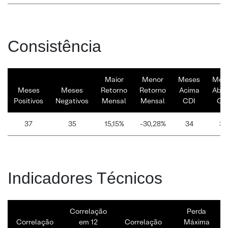
Consistência
Maior
Menor
Meses
Mes
Meses
Meses
Retorno
Retorno
Acima
Abai
Positivos
Negativos
Mensal
Mensal
CDI
CD
37
35
15,15%
-30,28%
34
38
Indicadores Técnicos
Correlação
Perda
Correlação
em 12
Correlação
Máxima