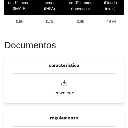
em 12 meses
meses
em 12 meses
(Desde
(IMA-B)
(IHFA)
(Ibovespa)
início)
0,66
0,75
0,86
-49,94
Documentos
caracteristica
Download
regulamento