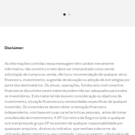
Disclaimer:
As informações contidas nessa mensagem têm caráter meramente
informativo, não constitui e nem deve ser interpretado como sendo
solicitação de compra ou venda, oferta ou recomendação de qualquer ativo
financeiro, investimento, sugestão de alocação ou adoção de estratégias por
parte dos destinatários. Os ativos, operações, fundos e/ou instrumentos
financeiros discutidos neste material podem não ser adequados para todos
os investidores. Este material não leva em consideração os objetivos de
investimento, situação financeira ou necessidades específicas de qualquer
investidor. Os investidores devem obter orientação financeira
independente, com base em suas características pessoais, antes de tomar
uma decisão de investimento. A XP Corretora de Seguros Ltda. e qualquer
outra empresa do grupo XP se eximem de qualquer responsabilidade por
quaisquer prejuízos, diretos ou indiretos, que venham a decorrer da
utilização deste relatório ou seu conteúdo. Leia o prospecto, o formulário de