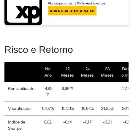
Abra sua conta na XP Investimentos
ABRA SUA CONTA NA XP
Risco e Retorno
No
12
24
36
Desd
Ano
Meses
Meses
Meses
o Iníci
Rentabilidade
-4,83
6,66 %
-
-
-27,3
%
Volatilidade
18,07%
18,33%
18,67%
21,25%
26,18
Índice de
0,62
-0,14
-0,17
-0,61
-0,39
Sharpe