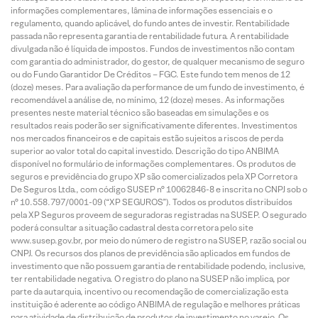
informações complementares, lâmina de informações essenciais e o
regulamento, quando aplicável, do fundo antes de investir. Rentabilidade
passada não representa garantia de rentabilidade futura. A rentabilidade
divulgada não é líquida de impostos. Fundos de investimentos não contam
com garantia do administrador, do gestor, de qualquer mecanismo de seguro
ou do Fundo Garantidor De Créditos – FGC. Este fundo tem menos de 12
(doze) meses. Para avaliação da performance de um fundo de investimento, é
recomendável a análise de, no mínimo, 12 (doze) meses. As informações
presentes neste material técnico são baseadas em simulações e os
resultados reais poderão ser significativamente diferentes. Investimentos
nos mercados financeiros e de capitais estão sujeitos a riscos de perda
superior ao valor total do capital investido. Descrição do tipo ANBIMA
disponível no formulário de informações complementares. Os produtos de
seguros e previdência do grupo XP são comercializados pela XP Corretora
De Seguros Ltda., com código SUSEP n° 10062846-8 e inscrita no CNPJ sob o
n° 10.558.797/0001-09 (“XP SEGUROS”). Todos os produtos distribuídos
pela XP Seguros proveem de seguradoras registradas na SUSEP. O segurado
poderá consultar a situação cadastral desta corretora pelo site
www.susep.gov.br, por meio do número de registro na SUSEP, razão social ou
CNPJ. Os recursos dos planos de previdência são aplicados em fundos de
investimento que não possuem garantia de rentabilidade podendo, inclusive,
ter rentabilidade negativa. O registro do plano na SUSEP não implica, por
parte da autarquia, incentivo ou recomendação de comercialização esta
instituição é aderente ao código ANBIMA de regulação e melhores práticas
para atividade de distribuição de produtos de investimento no varejo. Os