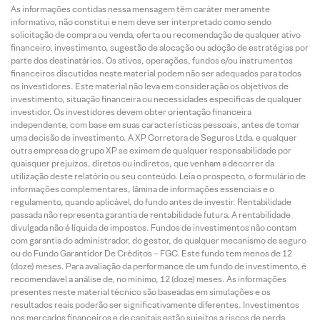
As informações contidas nessa mensagem têm caráter meramente
informativo, não constitui e nem deve ser interpretado como sendo
solicitação de compra ou venda, oferta ou recomendação de qualquer ativo
financeiro, investimento, sugestão de alocação ou adoção de estratégias por
parte dos destinatários. Os ativos, operações, fundos e/ou instrumentos
financeiros discutidos neste material podem não ser adequados para todos
os investidores. Este material não leva em consideração os objetivos de
investimento, situação financeira ou necessidades específicas de qualquer
investidor. Os investidores devem obter orientação financeira
independente, com base em suas características pessoais, antes de tomar
uma decisão de investimento. A XP Corretora de Seguros Ltda. e qualquer
outra empresa do grupo XP se eximem de qualquer responsabilidade por
quaisquer prejuízos, diretos ou indiretos, que venham a decorrer da
utilização deste relatório ou seu conteúdo. Leia o prospecto, o formulário de
informações complementares, lâmina de informações essenciais e o
regulamento, quando aplicável, do fundo antes de investir. Rentabilidade
passada não representa garantia de rentabilidade futura. A rentabilidade
divulgada não é líquida de impostos. Fundos de investimentos não contam
com garantia do administrador, do gestor, de qualquer mecanismo de seguro
ou do Fundo Garantidor De Créditos – FGC. Este fundo tem menos de 12
(doze) meses. Para avaliação da performance de um fundo de investimento, é
recomendável a análise de, no mínimo, 12 (doze) meses. As informações
presentes neste material técnico são baseadas em simulações e os
resultados reais poderão ser significativamente diferentes. Investimentos
nos mercados financeiros e de capitais estão sujeitos a riscos de perda