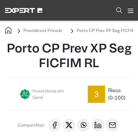
Previdência Privada
Porto CP Prev XP Seg FICFIM 
Porto CP Prev XP Seg
FICFIM RL
Risco
Investidores em
3
Geral
(0-100)
Compartilhar: