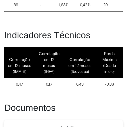
39
-
1,63%
0,42%
29
10
Indicadores Técnicos
Correlação
Perda
Correlação
em 12
Correlação
Máxima
em 12 meses
meses
em 12 meses
(Desde
(IMA-B)
(IHFA)
(Ibovespa)
início)
0,47
0,17
0,43
-0,36
Documentos