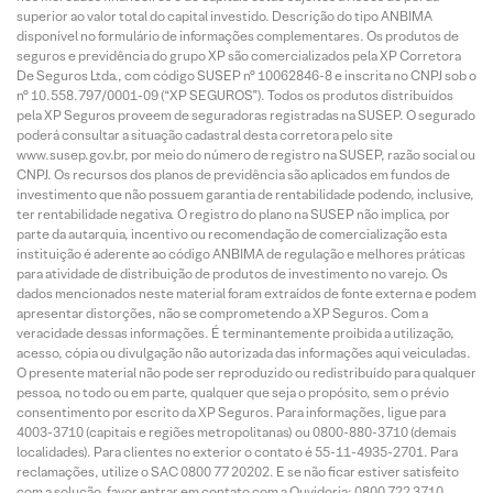
superior ao valor total do capital investido. Descrição do tipo ANBIMA
disponível no formulário de informações complementares. Os produtos de
seguros e previdência do grupo XP são comercializados pela XP Corretora
De Seguros Ltda., com código SUSEP n° 10062846-8 e inscrita no CNPJ sob o
n° 10.558.797/0001-09 (“XP SEGUROS”). Todos os produtos distribuídos
pela XP Seguros proveem de seguradoras registradas na SUSEP. O segurado
poderá consultar a situação cadastral desta corretora pelo site
www.susep.gov.br, por meio do número de registro na SUSEP, razão social ou
CNPJ. Os recursos dos planos de previdência são aplicados em fundos de
investimento que não possuem garantia de rentabilidade podendo, inclusive,
ter rentabilidade negativa. O registro do plano na SUSEP não implica, por
parte da autarquia, incentivo ou recomendação de comercialização esta
instituição é aderente ao código ANBIMA de regulação e melhores práticas
para atividade de distribuição de produtos de investimento no varejo. Os
dados mencionados neste material foram extraídos de fonte externa e podem
apresentar distorções, não se comprometendo a XP Seguros. Com a
veracidade dessas informações. É terminantemente proibida a utilização,
acesso, cópia ou divulgação não autorizada das informações aqui veiculadas.
O presente material não pode ser reproduzido ou redistribuído para qualquer
pessoa, no todo ou em parte, qualquer que seja o propósito, sem o prévio
consentimento por escrito da XP Seguros. Para informações, ligue para
4003-3710 (capitais e regiões metropolitanas) ou 0800-880-3710 (demais
localidades). Para clientes no exterior o contato é 55-11-4935-2701. Para
reclamações, utilize o SAC 0800 77 20202. E se não ficar estiver satisfeito
com a solução, favor entrar em contato com a Ouvidoria: 0800 722 3710.