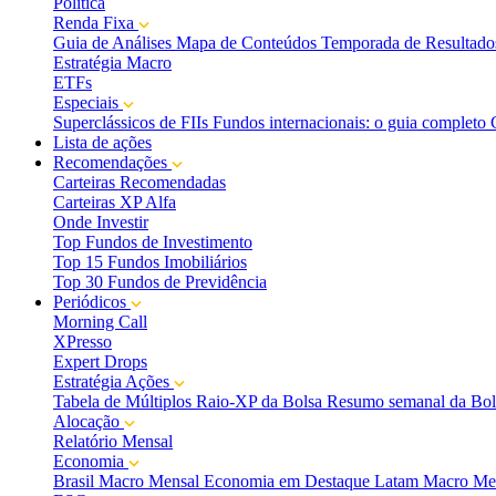
Política
Renda Fixa
Guia de Análises
Mapa de Conteúdos
Temporada de Resultado
Estratégia Macro
ETFs
Especiais
Superclássicos de FIIs
Fundos internacionais: o guia completo
Lista de ações
Recomendações
Carteiras Recomendadas
Carteiras XP Alfa
Onde Investir
Top Fundos de Investimento
Top 15 Fundos Imobiliários
Top 30 Fundos de Previdência
Periódicos
Morning Call
XPresso
Expert Drops
Estratégia Ações
Tabela de Múltiplos
Raio-XP da Bolsa
Resumo semanal da Bol
Alocação
Relatório Mensal
Economia
Brasil Macro Mensal
Economia em Destaque
Latam Macro Me