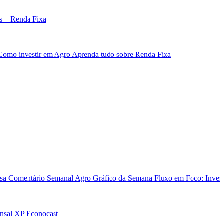
s – Renda Fixa
Como investir em Agro
Aprenda tudo sobre Renda Fixa
sa
Comentário Semanal Agro
Gráfico da Semana
Fluxo em Foco: Inves
nsal
XP Econocast