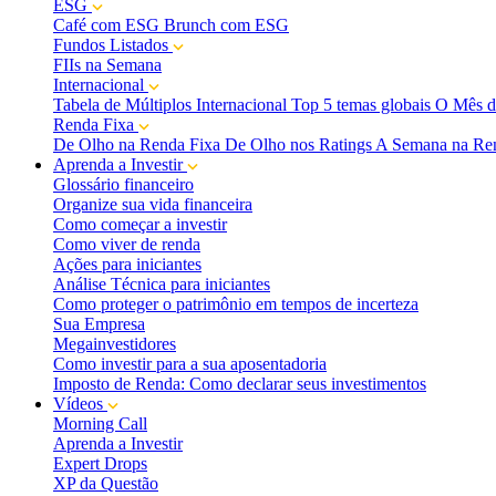
ESG
Café com ESG
Brunch com ESG
Fundos Listados
FIIs na Semana
Internacional
Tabela de Múltiplos Internacional
Top 5 temas globais
O Mês d
Renda Fixa
De Olho na Renda Fixa
De Olho nos Ratings
A Semana na Re
Aprenda a Investir
Glossário financeiro
Organize sua vida financeira
Como começar a investir
Como viver de renda
Ações para iniciantes
Análise Técnica para iniciantes
Como proteger o patrimônio em tempos de incerteza
Sua Empresa
Megainvestidores
Como investir para a sua aposentadoria
Imposto de Renda: Como declarar seus investimentos
Vídeos
Morning Call
Aprenda a Investir
Expert Drops
XP da Questão