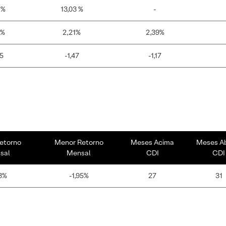
 %
13,03 %
-
6%
2,21%
2,39%
15
-1,47
-1,17
etorno
Menor Retorno
Meses Acima
Meses A
sal
Mensal
CDI
CDI
3%
-1,95%
27
31