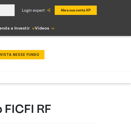
login expert
Abra sua conta XP
enda a Investir
Vídeos
NVISTA NESSE FUNDO
 FICFI RF