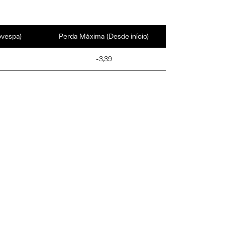
ovespa)
Perda Máxima (Desde início)
-3,39