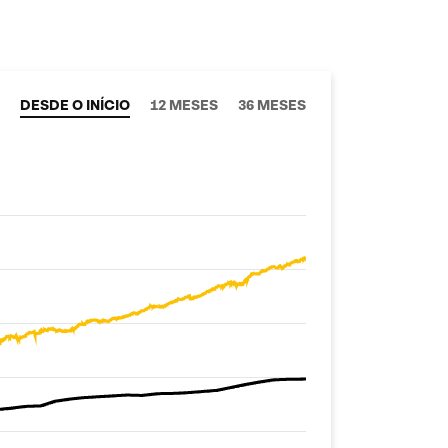
DESDE O INÍCIO
12 MESES
36 MESES