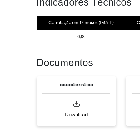
Indicadores Técnicos
Correlação em 12 meses (IMA-B)
C
0,18
Documentos
caracteristica
Download