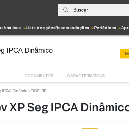
Buscar
os
Análises
Lista de ações
Recomendações
Periódicos
Apr
eg IPCA Dinâmico
I
DOCUMENTOS
CARACTERÍSTICAS
g IPCA Dinâmico FICFI RF
ev XP Seg IPCA Dinâmico