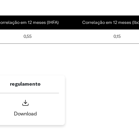
orrelação em 12 meses (IHFA)
Correlação em 12 meses (Ib
0,55
0,15
regulamento
Download