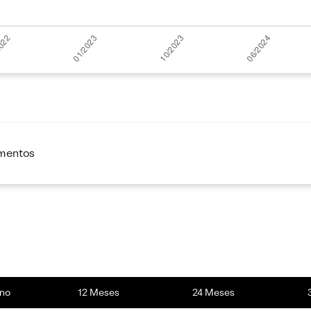
imentos
no
12 Meses
24 Meses