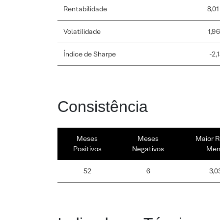
Rentabilidade
8,01
Volatilidade
1,9
Índice de Sharpe
-2,
Consistência
Meses
Meses
Maior R
Positivos
Negativos
Men
52
6
3,0