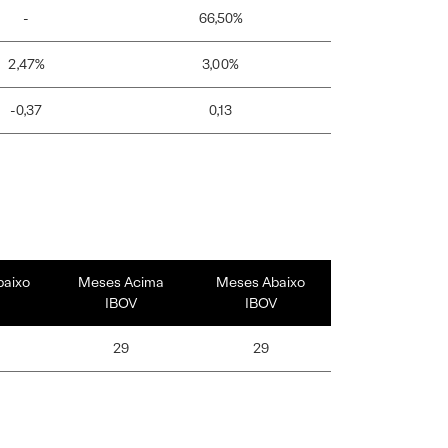
-
66,50%
2,47%
3,00%
-0,37
0,13
baixo
Meses Acima
Meses Abaixo
IBOV
IBOV
29
29