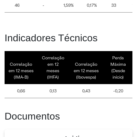
46
-
1,59%
0,17%
33
13
Indicadores Técnicos
Correlação
Perda
Correlação
em 12
Correlação
Máxima
em 12 meses
meses
em 12 meses
(Desde
(IMA-B)
(IHFA)
(Ibovespa)
início)
0,66
0,13
0,43
-0,20
Documentos