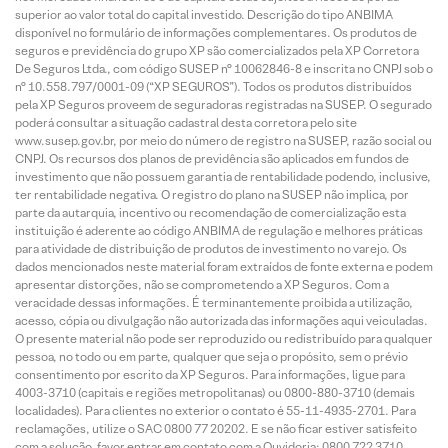
superior ao valor total do capital investido. Descrição do tipo ANBIMA
disponível no formulário de informações complementares. Os produtos de
seguros e previdência do grupo XP são comercializados pela XP Corretora
De Seguros Ltda., com código SUSEP n° 10062846-8 e inscrita no CNPJ sob o
n° 10.558.797/0001-09 (“XP SEGUROS”). Todos os produtos distribuídos
pela XP Seguros proveem de seguradoras registradas na SUSEP. O segurado
poderá consultar a situação cadastral desta corretora pelo site
www.susep.gov.br, por meio do número de registro na SUSEP, razão social ou
CNPJ. Os recursos dos planos de previdência são aplicados em fundos de
investimento que não possuem garantia de rentabilidade podendo, inclusive,
ter rentabilidade negativa. O registro do plano na SUSEP não implica, por
parte da autarquia, incentivo ou recomendação de comercialização esta
instituição é aderente ao código ANBIMA de regulação e melhores práticas
para atividade de distribuição de produtos de investimento no varejo. Os
dados mencionados neste material foram extraídos de fonte externa e podem
apresentar distorções, não se comprometendo a XP Seguros. Com a
veracidade dessas informações. É terminantemente proibida a utilização,
acesso, cópia ou divulgação não autorizada das informações aqui veiculadas.
O presente material não pode ser reproduzido ou redistribuído para qualquer
pessoa, no todo ou em parte, qualquer que seja o propósito, sem o prévio
consentimento por escrito da XP Seguros. Para informações, ligue para
4003-3710 (capitais e regiões metropolitanas) ou 0800-880-3710 (demais
localidades). Para clientes no exterior o contato é 55-11-4935-2701. Para
reclamações, utilize o SAC 0800 77 20202. E se não ficar estiver satisfeito
com a solução, favor entrar em contato com a Ouvidoria: 0800 722 3710.