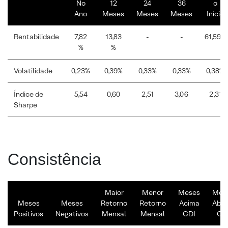
No
12
24
36
o
Ano
Meses
Meses
Meses
Início
Rentabilidade
7,82
13,83
-
-
61,59%
%
%
Volatilidade
0,23%
0,39%
0,33%
0,33%
0,38%
Índice de
5,54
0,60
2,51
3,06
2,31
Sharpe
Consistência
Maior
Menor
Meses
Mes
Meses
Meses
Retorno
Retorno
Acima
Abai
Positivos
Negativos
Mensal
Mensal
CDI
CD