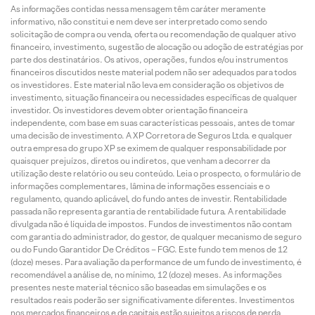
As informações contidas nessa mensagem têm caráter meramente
informativo, não constitui e nem deve ser interpretado como sendo
solicitação de compra ou venda, oferta ou recomendação de qualquer ativo
financeiro, investimento, sugestão de alocação ou adoção de estratégias por
parte dos destinatários. Os ativos, operações, fundos e/ou instrumentos
financeiros discutidos neste material podem não ser adequados para todos
os investidores. Este material não leva em consideração os objetivos de
investimento, situação financeira ou necessidades específicas de qualquer
investidor. Os investidores devem obter orientação financeira
independente, com base em suas características pessoais, antes de tomar
uma decisão de investimento. A XP Corretora de Seguros Ltda. e qualquer
outra empresa do grupo XP se eximem de qualquer responsabilidade por
quaisquer prejuízos, diretos ou indiretos, que venham a decorrer da
utilização deste relatório ou seu conteúdo. Leia o prospecto, o formulário de
informações complementares, lâmina de informações essenciais e o
regulamento, quando aplicável, do fundo antes de investir. Rentabilidade
passada não representa garantia de rentabilidade futura. A rentabilidade
divulgada não é líquida de impostos. Fundos de investimentos não contam
com garantia do administrador, do gestor, de qualquer mecanismo de seguro
ou do Fundo Garantidor De Créditos – FGC. Este fundo tem menos de 12
(doze) meses. Para avaliação da performance de um fundo de investimento, é
recomendável a análise de, no mínimo, 12 (doze) meses. As informações
presentes neste material técnico são baseadas em simulações e os
resultados reais poderão ser significativamente diferentes. Investimentos
nos mercados financeiros e de capitais estão sujeitos a riscos de perda