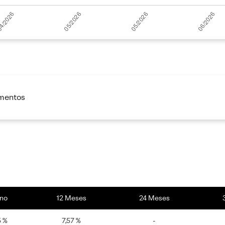
imentos
no
12 Meses
24 Meses
5 %
7,57 %
-