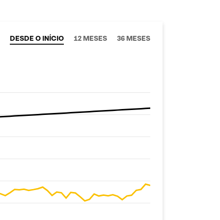
DESDE O INÍCIO
12 MESES
36 MESES