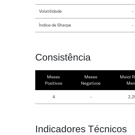
Volatilidade
-
Índice de Sharpe
-
Consistência
Meses
Meses
Maior R
Positivos
Negativos
Men
4
-
2,2
Indicadores Técnicos