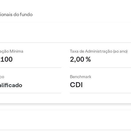
ionais do fundo
cação Mínima
Taxa de Administração (ao ano)
 100
2,00 %
co
Benchmark
CDI
lificado