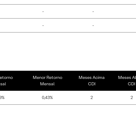
-
-
-
-
etorno
Menor Retorno
Meses Acima
Meses A
sal
Mensal
CDI
CDI
9%
0,43%
2
2