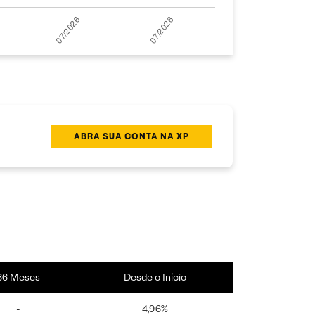
ABRA SUA CONTA NA XP
36 Meses
Desde o Início
-
4,96%