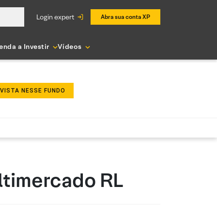
login expert
Abra sua conta XP
enda a Investir
Vídeos
NVISTA NESSE FUNDO
ultimercado RL