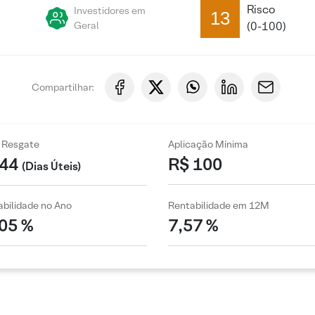
Risco
Investidores em
13
Geral
(0-100)
Compartilhar:
 Resgate
Aplicação Mínima
44
R$ 100
(Dias Úteis)
bilidade no Ano
Rentabilidade em 12M
,05 %
7,57 %