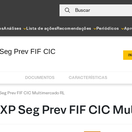
Buscar
os
Análises
Lista de ações
Recomendações
Periódicos
Apr
 Seg Prev FIF CIC
I
DOCUMENTOS
CARACTERÍSTICAS
Seg Prev FIF CIC Multimercado RL
 XP Seg Prev FIF CIC M