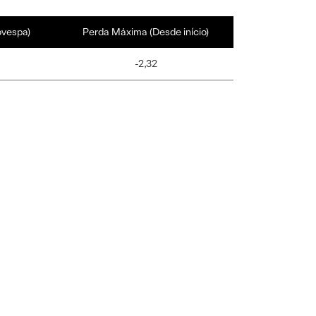
ovespa)
Perda Máxima (Desde início)
-2,32