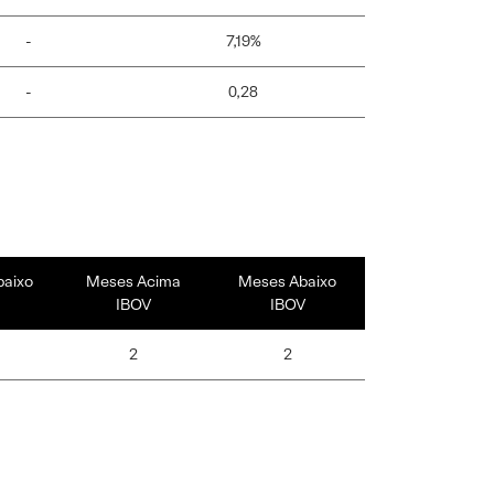
-
7,19%
-
0,28
baixo
Meses Acima
Meses Abaixo
IBOV
IBOV
2
2