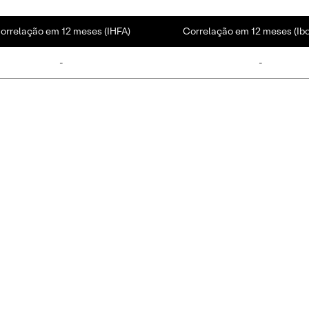
orrelação em 12 meses (IHFA)
Correlação em 12 meses (Ib
-
-