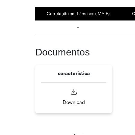
Correlação em 12 meses (IMA-B)
C
-
Documentos
caracteristica
Download