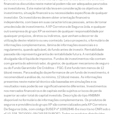
financeiros discutidos neste material podem não ser adequados para todos
os investidores. Este material não leva em consideração os objetivos de
investimento, situação financeira ou necessidades específicas de qualquer
investidor. Os investidores devem obter orientação financeira
independente, com base em suas características pessoais, antes de tomar
uma decisão de investimento. A XP Corretora de Seguros Ltda. e qualquer
outra empresa do grupo XP se eximem de qualquer responsabilidade por
quaisquer prejuízos, diretos ou indiretos, que venham a decorrer da
utilização deste relatório ou seu conteúdo. Leia o prospecto, o formulário de
informações complementares, lâmina de informações essenciais e o
regulamento, quando aplicável, do fundo antes de investir. Rentabilidade
passada não representa garantia de rentabilidade futura. A rentabilidade
divulgada não é líquida de impostos. Fundos de investimentos não contam
com garantia do administrador, do gestor, de qualquer mecanismo de seguro
ou do Fundo Garantidor De Créditos – FGC. Este fundo tem menos de 12
(doze) meses. Para avaliação da performance de um fundo de investimento, é
recomendável a análise de, no mínimo, 12 (doze) meses. As informações
presentes neste material técnico são baseadas em simulações e os
resultados reais poderão ser significativamente diferentes. Investimentos
nos mercados financeiros e de capitais estão sujeitos a riscos de perda
superior ao valor total do capital investido. Descrição do tipo ANBIMA
disponível no formulário de informações complementares. Os produtos de
seguros e previdência do grupo XP são comercializados pela XP Corretora
De Seguros Ltda., com código SUSEP n° 10062846-8 e inscrita no CNPJ sob o
n° 10.558.797/0001-09 (“XP SEGUROS”). Todos os produtos distribuídos