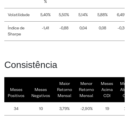
%
Volatilidade
5,40%
5,50%
5,14%
5,88%
6,49%
Índice de
-1,41
-0,88
0,04
0,08
-0,30
Sharpe
Consistência
Maior
Menor
Meses
Mes
Meses
Meses
Retorno
Retorno
Acima
Abai
Positivos
Negativos
Mensal
Mensal
CDI
CD
34
10
3,79%
-2,90%
19
25