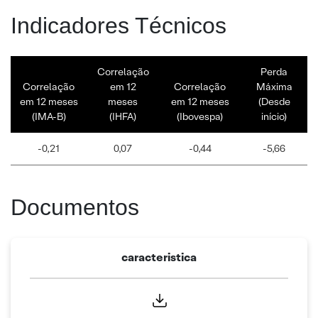
Indicadores Técnicos
Correlação
Perda
Correlação
em 12
Correlação
Máxima
em 12 meses
meses
em 12 meses
(Desde
(IMA-B)
(IHFA)
(Ibovespa)
início)
-0,21
0,07
-0,44
-5,66
Documentos
caracteristica