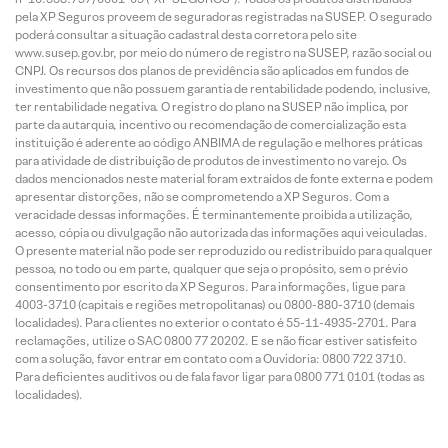
pela XP Seguros proveem de seguradoras registradas na SUSEP. O segurado
poderá consultar a situação cadastral desta corretora pelo site
www.susep.gov.br, por meio do número de registro na SUSEP, razão social ou
CNPJ. Os recursos dos planos de previdência são aplicados em fundos de
investimento que não possuem garantia de rentabilidade podendo, inclusive,
ter rentabilidade negativa. O registro do plano na SUSEP não implica, por
parte da autarquia, incentivo ou recomendação de comercialização esta
instituição é aderente ao código ANBIMA de regulação e melhores práticas
para atividade de distribuição de produtos de investimento no varejo. Os
dados mencionados neste material foram extraídos de fonte externa e podem
apresentar distorções, não se comprometendo a XP Seguros. Com a
veracidade dessas informações. É terminantemente proibida a utilização,
acesso, cópia ou divulgação não autorizada das informações aqui veiculadas.
O presente material não pode ser reproduzido ou redistribuído para qualquer
pessoa, no todo ou em parte, qualquer que seja o propósito, sem o prévio
consentimento por escrito da XP Seguros. Para informações, ligue para
4003-3710 (capitais e regiões metropolitanas) ou 0800-880-3710 (demais
localidades). Para clientes no exterior o contato é 55-11-4935-2701. Para
reclamações, utilize o SAC 0800 77 20202. E se não ficar estiver satisfeito
com a solução, favor entrar em contato com a Ouvidoria: 0800 722 3710.
Para deficientes auditivos ou de fala favor ligar para 0800 771 0101 (todas as
localidades).