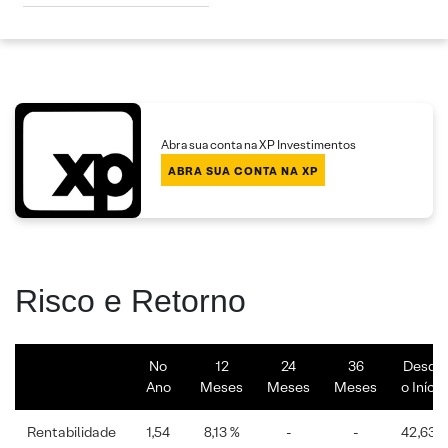
Abra sua conta na XP Investimentos
ABRA SUA CONTA NA XP
Risco e Retorno
No
12
24
36
Desde
Ano
Meses
Meses
Meses
o Início
Rentabilidade
1,54
8,13 %
-
-
42,63%