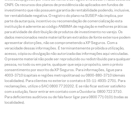
CNPJ. Os recursos dos planos de previdência são aplicados em fundos de
investimento que não possuem garantia de rentabilidade podendo, inclusive,
ter rentabilidade negativa. O registro do plano na SUSEP não implica, por
parte da autarquia, incentivo ou recomendação de comercialização esta
instituição é aderente ao código ANBIMA de regulação e melhores práticas
para atividade de distribuição de produtos de investimento no varejo. Os
dados mencionados neste material foram extraídos de fonte externa e podem
apresentar distorções, não se comprometendo a XP Seguros. Com a
veracidade dessas informações. É terminantemente proibida a utilização,
acesso, cópia ou divulgação não autorizada das informações aqui veiculadas.
O presente material não pode ser reproduzido ou redistribuído para qualquer
pessoa, no todo ou em parte, qualquer que seja o propósito, sem o prévio
consentimento por escrito da XP Seguros. Para informações, ligue para
4003-3710 (capitais e regiões metropolitanas) ou 0800-880-3710 (demais
localidades). Para clientes no exterior o contato é 55-11-4935-2701. Para
reclamações, utilize o SAC 0800 77 20202. E se não ficar estiver satisfeito
com a solução, favor entrar em contato com a Ouvidoria: 0800 722 3710.
Para deficientes auditivos ou de fala favor ligar para 0800 771 0101 (todas as
localidades).