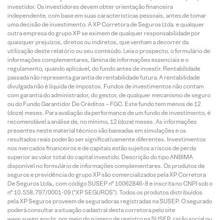
investidor. Os investidores devem obter orientação financeira
independente, com base em suas características pessoais, antes de tomar
uma decisão de investimento. A XP Corretora de Seguros Ltda. e qualquer
outra empresa do grupo XP se eximem de qualquer responsabilidade por
quaisquer prejuízos, diretos ou indiretos, que venham a decorrer da
utilização deste relatório ou seu conteúdo. Leia o prospecto, o formulário de
informações complementares, lâmina de informações essenciais e o
regulamento, quando aplicável, do fundo antes de investir. Rentabilidade
passada não representa garantia de rentabilidade futura. A rentabilidade
divulgada não é líquida de impostos. Fundos de investimentos não contam
com garantia do administrador, do gestor, de qualquer mecanismo de seguro
ou do Fundo Garantidor De Créditos – FGC. Este fundo tem menos de 12
(doze) meses. Para avaliação da performance de um fundo de investimento, é
recomendável a análise de, no mínimo, 12 (doze) meses. As informações
presentes neste material técnico são baseadas em simulações e os
resultados reais poderão ser significativamente diferentes. Investimentos
nos mercados financeiros e de capitais estão sujeitos a riscos de perda
superior ao valor total do capital investido. Descrição do tipo ANBIMA
disponível no formulário de informações complementares. Os produtos de
seguros e previdência do grupo XP são comercializados pela XP Corretora
De Seguros Ltda., com código SUSEP n° 10062846-8 e inscrita no CNPJ sob o
n° 10.558.797/0001-09 (“XP SEGUROS”). Todos os produtos distribuídos
pela XP Seguros proveem de seguradoras registradas na SUSEP. O segurado
poderá consultar a situação cadastral desta corretora pelo site
www.susep.gov.br, por meio do número de registro na SUSEP, razão social ou