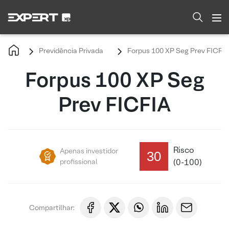
Previdência Privada
Forpus 100 XP Seg Prev FICFIA
Forpus 100 XP Seg
Prev FICFIA
Risco
Apenas investidor
30
profissional
(0-100)
Compartilhar: