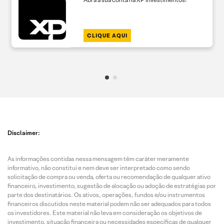
CLIQUE AQUI
Disclaimer:
As informações contidas nessa mensagem têm caráter meramente
informativo, não constitui e nem deve ser interpretado como sendo
solicitação de compra ou venda, oferta ou recomendação de qualquer ativo
financeiro, investimento, sugestão de alocação ou adoção de estratégias por
parte dos destinatários. Os ativos, operações, fundos e/ou instrumentos
financeiros discutidos neste material podem não ser adequados para todos
os investidores. Este material não leva em consideração os objetivos de
investimento, situação financeira ou necessidades específicas de qualquer