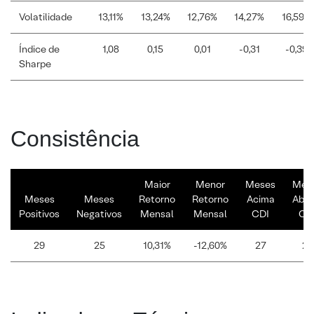
Volatilidade
13,11%
13,24%
12,76%
14,27%
16,59%
Índice de
1,08
0,15
0,01
-0,31
-0,39
Sharpe
Consistência
Maior
Menor
Meses
Mes
Meses
Meses
Retorno
Retorno
Acima
Abai
Positivos
Negativos
Mensal
Mensal
CDI
CD
29
25
10,31%
-12,60%
27
27