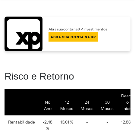
Abra sua conta na XP Investimentos
ABRA SUA CONTA NA XP
Risco e Retorno
Desde
No
12
24
36
o
Ano
Meses
Meses
Meses
Início
Rentabilidade
-2,48
13,01 %
-
-
12,86%
%