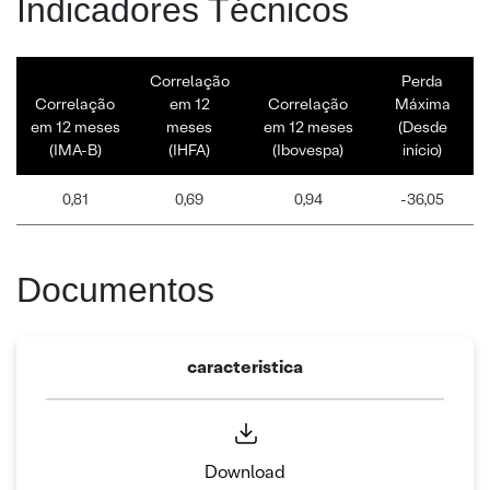
Indicadores Técnicos
Correlação
Perda
Correlação
em 12
Correlação
Máxima
em 12 meses
meses
em 12 meses
(Desde
(IMA-B)
(IHFA)
(Ibovespa)
início)
0,81
0,69
0,94
-36,05
Documentos
caracteristica
Download